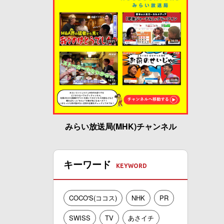
みらい放送局(MHK)チャンネル
キーワード
COCO'S(ココス)
NHK
PR
SWISS
TV
あさイチ