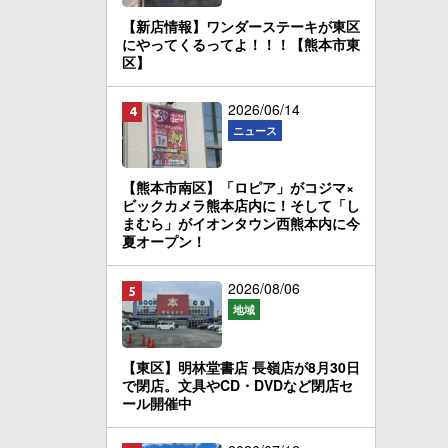
【新店情報】ワンダーステーキが東区
にやってくるってよ！！！【熊本市東
区】
2026/06/14
ニュース
【熊本市南区】「ロピア」がコジマ×
ビックカメラ熊本店内に！そして「し
まむら」がイオンタウン西熊本内に今
夏オープン！
2026/08/06
地域
【東区】明林堂書店 長嶺店が8月30日
で閉店。文具やCD・DVDなど閉店セ
ール開催中