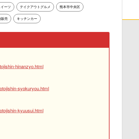
スイーツ
テイクアウトグルメ
熊本市中央区
動販売
キッチンカー
ojishin-hinanzyo.html
otojishin-syokuryou.html
tojishin-kyuusui.html