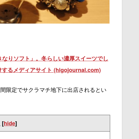
きなりソフト」。冬らしい濃厚スイーツでし
メディアサイト (higojournal.com)
期間限定でサクラマチ地下に出店されるとい
次
[
hide
]