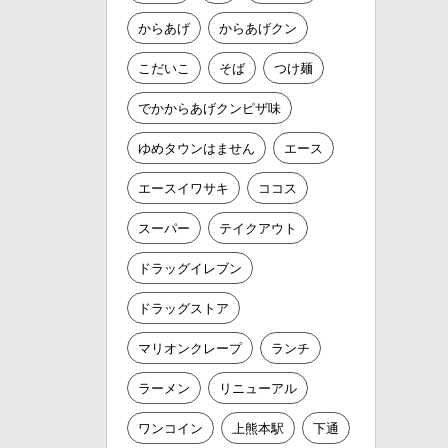
からあげ
からあげクン
こだいこ
そば
つけ麺
でかからあげクンピザ味
ゆめタウンはません
エース
エースイワサキ
ココス
スーパー
テイクアウト
ドラッグイレブン
ドラッグストア
マリオンクレープ
ランチ
ラーメン
リニューアル
ワンコイン
上熊本駅
下通