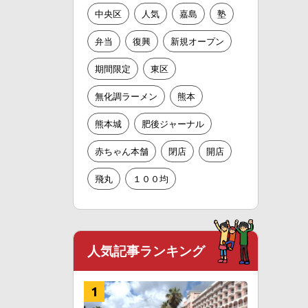
中央区
人気
嘉島
塾
弁当
復興
新規オープン
期間限定
東区
無化調ラーメン
熊本
熊本城
肥後ジャーナル
赤ちゃん本舗
閉店
開店
飛丸
１００均
人気記事ランキング