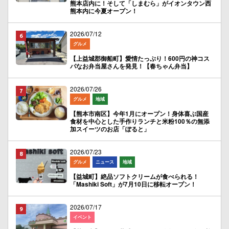
熊本店内に！そして「しまむら」がイオンタウン西
熊本内に今夏オープン！
2026/07/12
グルメ
【上益城郡御船町】愛情たっぷり！600円の神コス
パなお弁当屋さんを発見！【春ちゃん弁当】
2026/07/26
グルメ
地域
【熊本市南区】今年1月にオープン！身体喜ぶ国産
食材を中心とした手作りランチと米粉100％の無添
加スイーツのお店「ぽると」
2026/07/23
グルメ
ニュース
地域
【益城町】絶品ソフトクリームが食べられる！
「Mashiki Soft」が7月10日に移転オープン！
2026/07/17
イベント