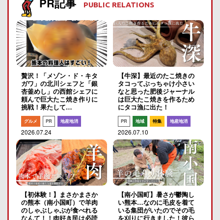
PR記事
PUBLIC RELATIONS
贅沢！「メゾン・ド・キタ
【牛深】最近のたこ焼きの
ガワ」の北川シェフと「銀
タコってぶっちゃけ小さい
杏釜めし」の西館シェフに
なと思った肥後ジャーナル
頼んで巨大たこ焼き作りに
は巨大たこ焼きを作るため
挑戦！果たして…
にタコ漁に出た！
グルメ
PR
地産地消
PR
地域
特集
地産地消
2026.07.24
2026.07.10
【初体験！】まさかまさか
【南小国町】暑さが鬱陶し
の熊本（南小国町）で羊肉
い熊本…なのに毛皮を着て
のしゃぶしゃぶが食べれる
いる集団がいたのでその毛
なんて！！肉好き民は必読
を刈りに行きました！彼ら