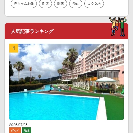
赤ちゃん本舗
閉店
開店
飛丸
１００均
人気記事ランキング
2026/07/25
グルメ
地域