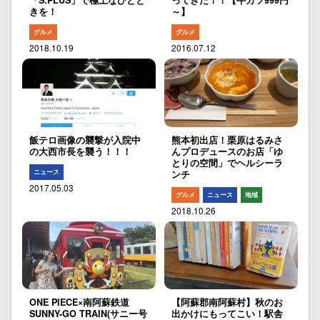
「S.PLUS」で極上なひとと
ってきた！！【牛カツ999円
きを！
～】
グルメ
グルメ
2018.10.19
2016.07.12
飯テロ画像の襲撃が入院中
熊本初出店！栗原はるみさ
の大西市長を襲う！！！
んプロデュースのお店「ゆ
とりの空間」でヘルシーラ
ニュース
ンチ
2017.05.03
グルメ
ニュース
地域
2018.10.26
ONE PIECE×南阿蘇鉄道
【阿蘇郡南阿蘇村】秋のお
SUNNY-GO TRAIN(サニー号
出かけにもってこい！駅舎