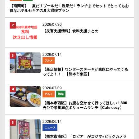
【南関町】 夏だ！プールだ！温泉だ！ランチまでセットでとってもお
得なホテルセキアの夏大満喫プラン
2026/07/30
【災害支援情報】食料支援まとめ
2026/07/14
グルメ
【新店情報】ワンダーステーキが東区にやってくる
ってよ！！！【熊本市東区】
2026/07/09
グルメ
地域
【熊本市西区】お腹を空かせて行ってほしい！800
円台で栄養満点ボリュームランチ【Cafe cozy】
2026/06/14
ニュース
【熊本市南区】「ロピア」がコジマ×ビックカメラ