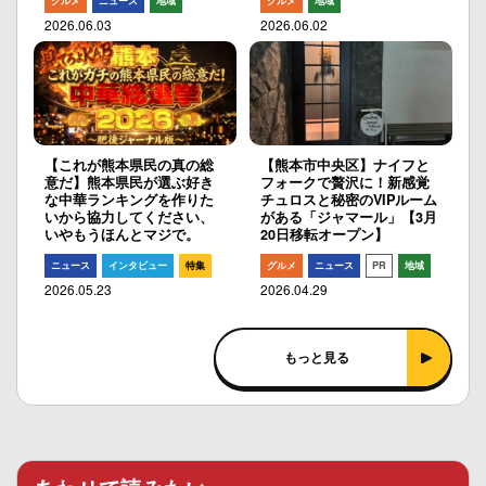
グルメ
ニュース
地域
グルメ
地域
2026.06.03
2026.06.02
【これが熊本県民の真の総
【熊本市中央区】ナイフと
意だ】熊本県民が選ぶ好き
フォークで贅沢に！新感覚
な中華ランキングを作りた
チュロスと秘密のVIPルーム
いから協力してください、
がある「ジャマール」【3月
いやもうほんとマジで。
20日移転オープン】
ニュース
インタビュー
特集
グルメ
ニュース
PR
地域
2026.05.23
2026.04.29
もっと見る