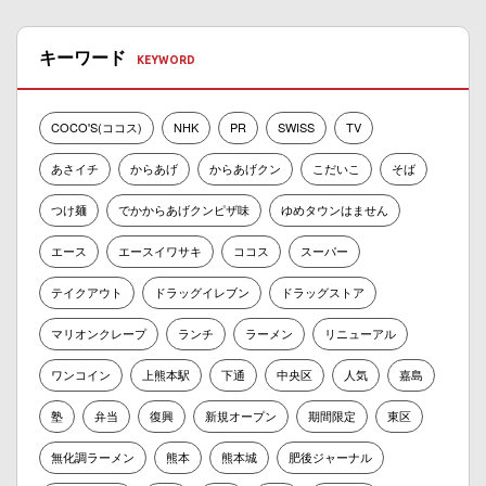
キーワード
COCO'S(ココス)
NHK
PR
SWISS
TV
あさイチ
からあげ
からあげクン
こだいこ
そば
つけ麺
でかからあげクンピザ味
ゆめタウンはません
エース
エースイワサキ
ココス
スーパー
テイクアウト
ドラッグイレブン
ドラッグストア
マリオンクレープ
ランチ
ラーメン
リニューアル
ワンコイン
上熊本駅
下通
中央区
人気
嘉島
塾
弁当
復興
新規オープン
期間限定
東区
無化調ラーメン
熊本
熊本城
肥後ジャーナル