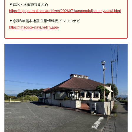
▼給水・入浴施設まとめ
https://higojournal.com/archives/202607-kumamotojishin-kyuusui.html
▼令和8年熊本地震 生活情報板 イマココナビ
https://imacoco-navi.netlify.app/