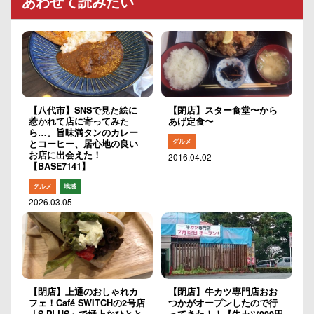
あわせて読みたい
【八代市】SNSで見た絵に
【閉店】スター食堂〜から
惹かれて店に寄ってみた
あげ定食〜
ら…。旨味満タンのカレー
グルメ
とコーヒー、居心地の良い
お店に出会えた！
2016.04.02
【BASE7141】
グルメ
地域
2026.03.05
【閉店】上通のおしゃれカ
【閉店】牛カツ専門店おお
フェ！Café SWITCHの2号店
つかがオープンしたので行