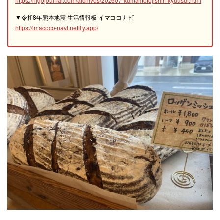
https://higojournal.com/archives/202607-kumamotojishin-kyuusui.html
▼令和8年熊本地震 生活情報板 イマココナビ
https://imacoco-navi.netlify.app/