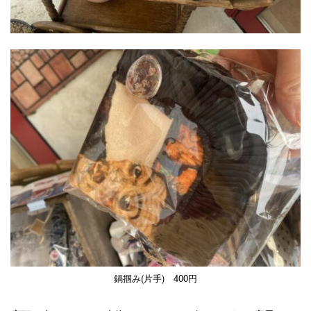
鍋掴み(片手) 400円