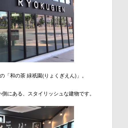
の「和の茶 緑祇園(りょくぎえん)」。
い側にある、スタイリッシュな建物です。