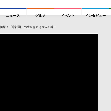
ニュース
グルメ
イベント
インタビュー
衝撃！「緑祇園」の生かき氷は大人の味！