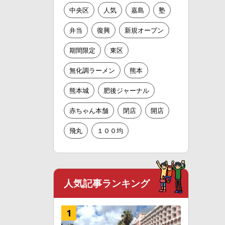
中央区
人気
嘉島
塾
弁当
復興
新規オープン
期間限定
東区
無化調ラーメン
熊本
熊本城
肥後ジャーナル
赤ちゃん本舗
閉店
開店
飛丸
１００均
人気記事ランキング