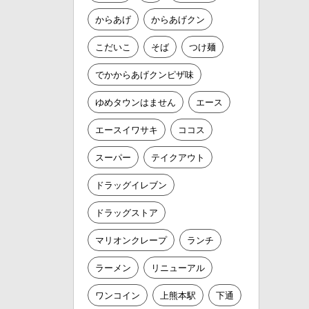
からあげ
からあげクン
こだいこ
そば
つけ麺
でかからあげクンピザ味
ゆめタウンはません
エース
エースイワサキ
ココス
スーパー
テイクアウト
ドラッグイレブン
ドラッグストア
マリオンクレープ
ランチ
ラーメン
リニューアル
ワンコイン
上熊本駅
下通