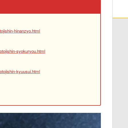
ojishin-hinanzyo.html
otojishin-syokuryou.html
tojishin-kyuusui.html