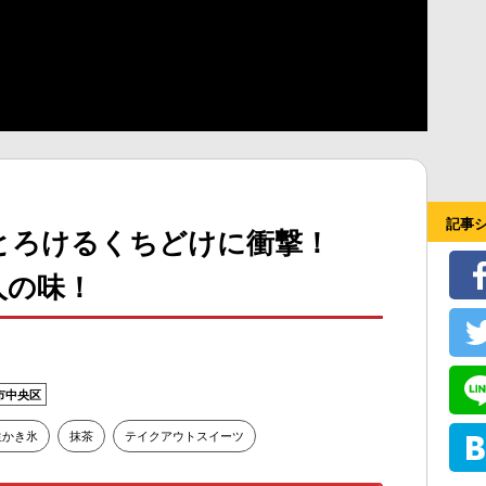
記事
とろけるくちどけに衝撃！
人の味！
市中央区
生かき氷
抹茶
テイクアウトスイーツ