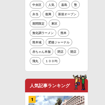
中央区
人気
嘉島
塾
弁当
復興
新規オープン
期間限定
東区
無化調ラーメン
熊本
熊本城
肥後ジャーナル
赤ちゃん本舗
閉店
開店
飛丸
１００均
人気記事ランキング