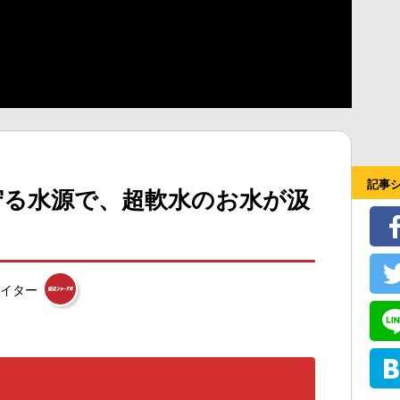
記事
守る水源で、超軟水のお水が汲
イター