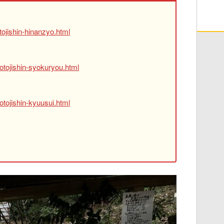
ojishin-hinanzyo.html
otojishin-syokuryou.html
tojishin-kyuusui.html