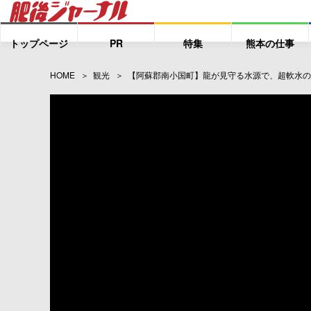
トップページ
PR
特集
熊本の仕事
HOME
観光
【阿蘇郡南小国町】龍が見守る水源で、超軟水の