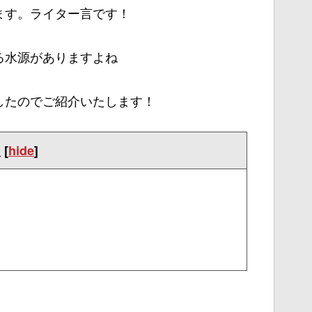
ます。ライター言です！
る水源がありますよね
したのでご紹介いたします！
次
[
hide
]