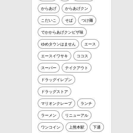
からあげ
からあげクン
こだいこ
そば
つけ麺
でかからあげクンピザ味
ゆめタウンはません
エース
エースイワサキ
ココス
スーパー
テイクアウト
ドラッグイレブン
ドラッグストア
マリオンクレープ
ランチ
ラーメン
リニューアル
ワンコイン
上熊本駅
下通