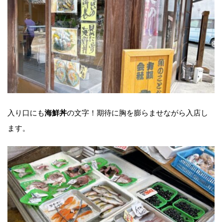
入り口にも
の文字！期待に胸を膨らませながら入店し
海鮮丼
ます。