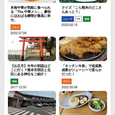
本格中華が気軽に食べられ
クイズ「こら熊本のどこさ
る「The.中華メシ」。豪快
んあっと？」
にほおばる瞬間が最高に幸
ニュース
PR
地域
せ。
2023.02.15
グルメ
2022.07.09
【お正月】今年の初詣はど
「キッチン今泉」で低温熟
こに行く？熊本市西区と北
成豚がジューシーで柔らか
区にある神社をご紹介！
だった！
地域
グルメ
2017.12.30
2022.05.06