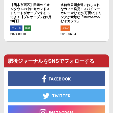
【熊本市西区】田崎のイオ
水前寺公園参道におしゃれ
ンタウンの中にセカンドス
なカフェ発見！スパイシー
トリートがオープンするっ
カレーやむぞか(可愛い)ドリ
てよ！【プレオープンは9月
ンクが素敵な「Muzocaffe-
20日】
むぞカフェ」
ニュース
地域
グルメ
2024.09.10
2019.06.04
肥後ジャーナルをSNSでフォローする
FACEBOOK
TWITTER
INSTAGRAM