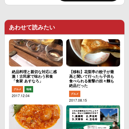
あわせて読みたい
絶品料理と親切な対応に感
【移転】花梨亭の餃子が最
激！古民家で味わう和食
高と聞いて行ったら子供も
「食家 あすなろ」
食べられる衝撃の担々麵も
絶品だった
グルメ
地域
グルメ
2017.12.04
2017.08.15