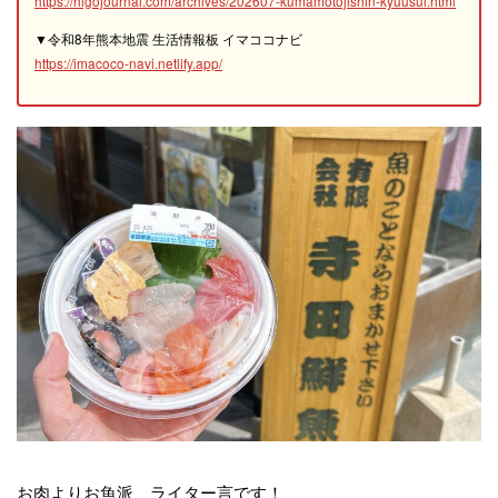
https://higojournal.com/archives/202607-kumamotojishin-kyuusui.html
▼令和8年熊本地震 生活情報板 イマココナビ
https://imacoco-navi.netlify.app/
お肉よりお魚派、ライター言です！