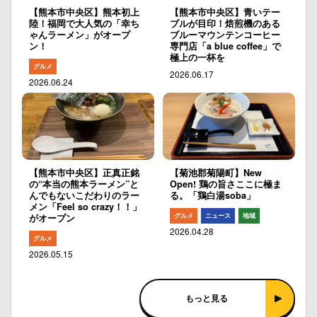
【熊本市中央区】熊本初上
【熊本市中央区】青いテー
陸！福岡で大人気の「幸ち
ブルが目印！焙煎機のある
ゃんラーメン」がオープ
ブルーマウンテンコーヒー
ン！
専門店「a blue coffee」で
極上の一杯を
グルメ
2026.06.17
2026.06.24
【熊本市中央区】正真正銘
【菊池郡菊陽町】New
の“本当の熊本ラーメン”と
Open! 鶏の旨さここに極ま
んでもないこだわりのラー
る。「鶏白湯soba」
メン「Feel so crazy！！」
グルメ
ニュース
地域
がオープン
2026.04.28
グルメ
2026.05.15
もっと見る