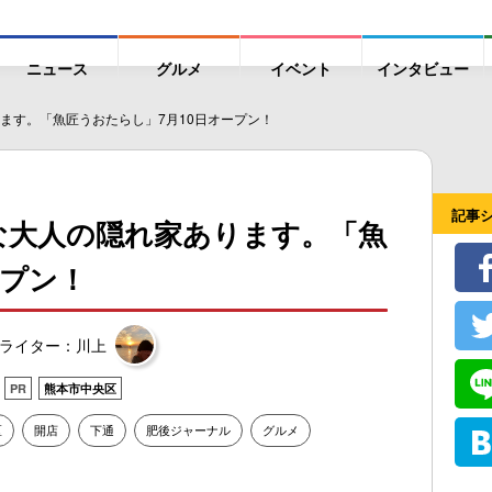
ニュース
グルメ
イベント
インタビュー
ます。「魚匠うおたらし」7月10日オープン！
記事
な大人の隠れ家あります。「魚
ープン！
ライター：川上
PR
熊本市中央区
区
開店
下通
肥後ジャーナル
グルメ