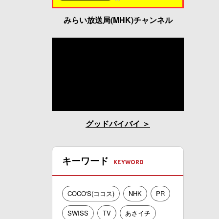
みらい放送局(MHK)チャンネル
グッドバイバイ
キーワード
COCO'S(ココス)
NHK
PR
SWISS
TV
あさイチ