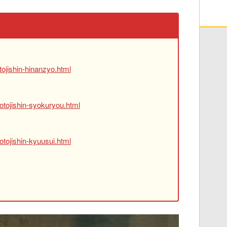
ojishin-hinanzyo.html
otojishin-syokuryou.html
tojishin-kyuusui.html