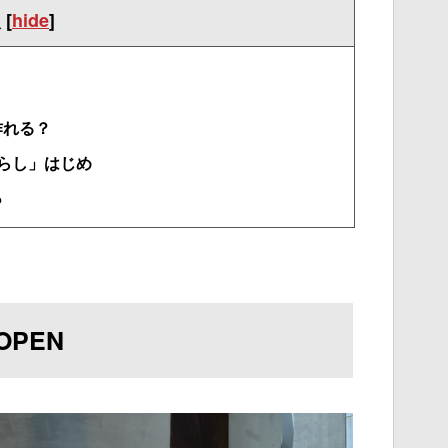
次
[
hide
]
作れる？
らし」はじめ
っ
PEN