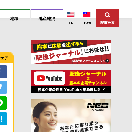
地域
地産地消
記事検索
EN
TWN
シェア