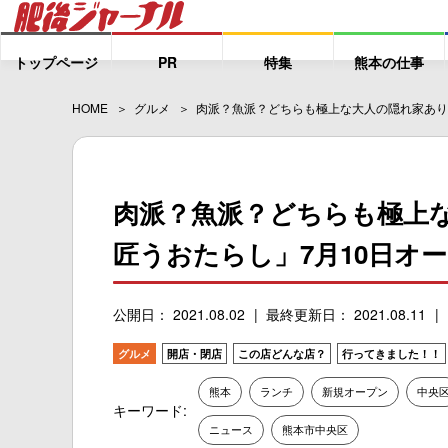
トップページ
PR
特集
熊本の仕事
HOME
グルメ
肉派？魚派？どちらも極上な大人の隠れ家あり
肉派？魚派？どちらも極上
匠うおたらし」7月10日オ
公開日： 2021.08.02
最終更新日： 2021.08.11
グルメ
開店・閉店
この店どんな店？
行ってきました！！
熊本
ランチ
新規オープン
中央
キーワード:
ニュース
熊本市中央区