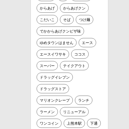
からあげ
からあげクン
こだいこ
そば
つけ麺
でかからあげクンピザ味
ゆめタウンはません
エース
エースイワサキ
ココス
スーパー
テイクアウト
ドラッグイレブン
ドラッグストア
マリオンクレープ
ランチ
ラーメン
リニューアル
ワンコイン
上熊本駅
下通