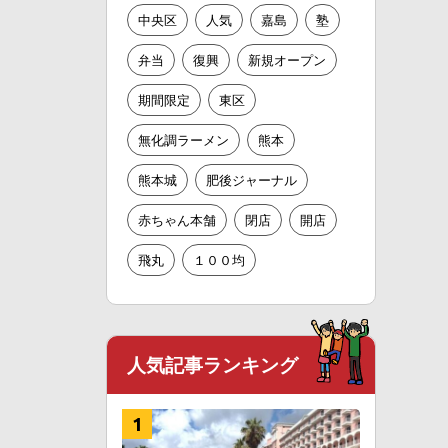
中央区
人気
嘉島
塾
弁当
復興
新規オープン
期間限定
東区
無化調ラーメン
熊本
熊本城
肥後ジャーナル
赤ちゃん本舗
閉店
開店
飛丸
１００均
人気記事ランキング