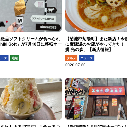
】絶品ソフトクリームが食べられ
【菊池郡菊陽町】また新店！今
hiki Soft」が7月10日に移転オー
に麻辣湯のお店がやってきた！
烫 光の森」【新店情報】
ュース
地域
グルメ
ニュース
2026.07.20
中央区】まるで宝探し！食べるご
【新店情報】6月27日オープン