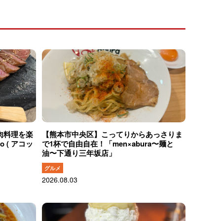
肉料理を楽
【熊本市中央区】こってりからあっさりま
o ( アコッ
で1杯で自由自在！「men×abura〜麺と
油〜下通り三年坂店」
グルメ
2026.08.03