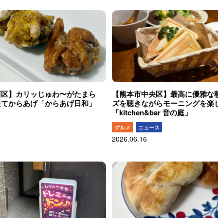
西区】カリッじゅわ〜がたまら
【熊本市中央区】最高に優雅な
たてからあげ「からあげ日和」
ズを聴きながらモーニングを楽
「kitchen&bar 音の庭」
グルメ
ニュース
2026.06.16