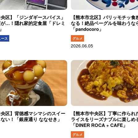
中央区】「ジンダギースパイス」
【熊本市北区】パリッモチッ食
店が…！隠れ家的定食屋「ドレミ
なる！絶品ベーグルを味わうな
」
「pandocoro」
ュース
グルメ
2026.06.05
中央区】背徳感マシマシのスイー
【熊本市中央区】丁寧に作られ
ない！「銀座通り ななせき」
ライスをリーズナブルに楽しめ
「DINER ROCA + CAFE」
グルメ