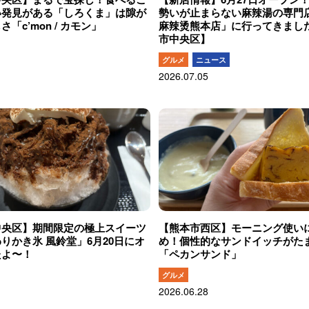
い発見がある「しろくま」は隙が
勢いが止まらない麻辣湯の専門
「c’mon / カモン」
麻辣烫熊本店」に行ってきまし
市中央区】
グルメ
ニュース
2026.07.05
中央区】期間限定の極上スイーツ
【熊本市西区】モーニング使い
りかき氷 風鈴堂」6月20日にオ
め！個性的なサンドイッチがた
たよ〜！
「ペカンサンド」
グルメ
2026.06.28