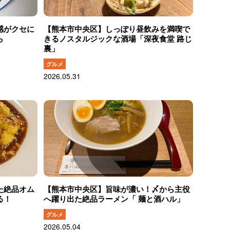
感がクセに
【熊本市中央区】しっぽり昼飲みを満喫で
ら
きるノスタルジックな酒場「深夜食堂 路じ
裏」
グルメ
2026.05.31
た絶品オム
【熊本市中央区】旨味が濃い！〆から主役
る！
へ躍り出た絶品ラーメン「 麺と酒ハル」
グルメ
2026.05.04