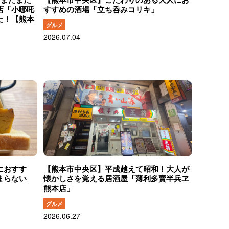
店「小哪吒
すすめの酒場「立ち呑みコリキ」
た！【熊本
グルメ
2026.07.04
におすす
【熊本市中央区】平成越えて昭和！大人が
まらない
懐かしさを覚える居酒屋「薄利多賣半兵ヱ
熊本店」
グルメ
2026.06.27