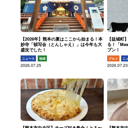
【2026年】熊本の夏はここから始まる！本
【益城町
妙寺「頓写会（とんしゃえ）」は今年も大
る！「Mas
盛況でした！
プン！
ニュース
地域
グルメ
ニ
2026.07.25
2026.07.23
【熊本市中央区】チーズ好き集合！とろ〜
【熊本市