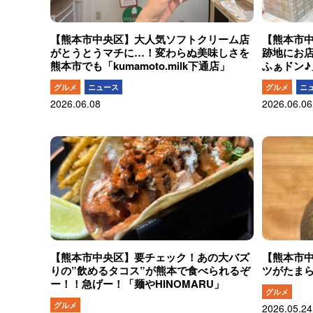
【熊本市中央区】大人気ソフトクリーム店
【熊本市
がとうとうマチに…！変わらぬ美味しさを
跡地にお
熊本市でも「kumamoto.milk下通店」
ふぁドン♪
グルメ
ニュース
グルメ
ニ
2026.06.08
2026.06.06
【熊本市中央区】要チェック！あの大バズ
【熊本市
りの”飲めるタコス”が熊本で食べられるぞ
ツがたまら
ー！！急げー！「麺やHINOMARU」
グルメ
グルメ
2026.05.24