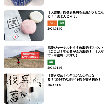
【人吉市】想像を裏切る食感がクセにな
る！「宮まんじゅう」
グルメ
地域
2024.01.09
肥後ジャーナルおすすめ凧揚げスポット
はここだ！初心者が全力凧揚げ！【天草
市・甲佐町・大津町】
地域
2024.01.05
【書き初め】今年はどんな年にな
る？”2024年の漢字”予想を書き初め！
2024.01.03