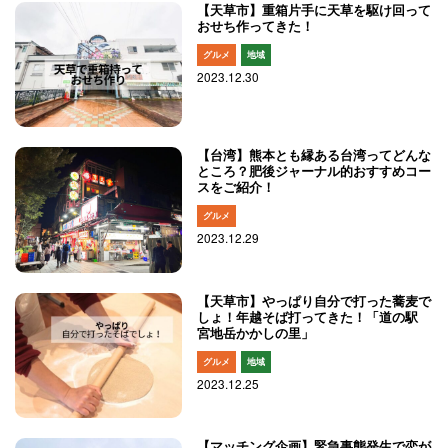
【天草市】重箱片手に天草を駆け回って
おせち作ってきた！
グルメ
地域
2023.12.30
【台湾】熊本とも縁ある台湾ってどんな
ところ？肥後ジャーナル的おすすめコー
スをご紹介！
グルメ
2023.12.29
【天草市】やっぱり自分で打った蕎麦で
しょ！年越そば打ってきた！「道の駅
宮地岳かかしの里」
グルメ
地域
2023.12.25
【マッチング企画】緊急事態発生で恋が