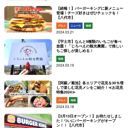
【続報！】バーガーキングに新メニュー
登場！チーズ好きはぜひチェックを！
【八代市】
グルメ
ニュース
地域
2024.03.21
【宇土市】なんと9種類のいちごが食べ
放題！「じろべえの観光農園」で推しい
ちご探しが楽しめる！
地域
2024.03.19
【阿蘇／菊池】各エリアで花見を30％増
しで楽しむ花見メシをご紹介！≪お花見
特集2024≫
グルメ
地域
2024.03.18
【3月13日オープン！】お待たせしまし
た！ついにバーガーキングがオープ
ン！！【八代市】