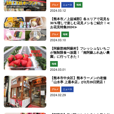
グルメ
ニュース
地域
2024.03.12
【熊本市／上益城郡】各エリアで花見を
30％増しで楽しむ花見メシをご紹介！≪
お花見特集2024≫
グルメ
地域
2024.03.10
【阿蘇郡南阿蘇村】フレッシュないちご
が無制限食べ放題！「南阿蘇ふれあい農
園」に行ってきた！
地域
2024.03.01
【熊本市中央区】熊本ラーメンの老舗
「山水亭 上通本店」が2月29日閉店！
グルメ
ニュース
2024.02.29