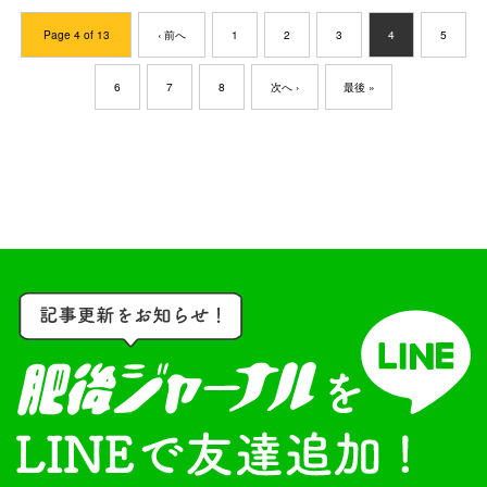
Page 4 of 13
‹ 前へ
1
2
3
4
5
6
7
8
次へ ›
最後 »