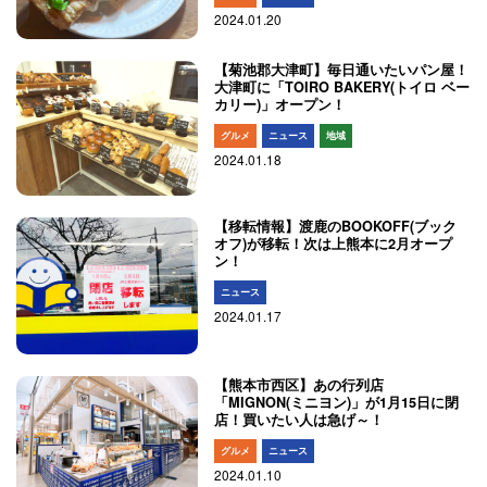
2024.01.20
【菊池郡大津町】毎日通いたいパン屋！
大津町に「TOIRO BAKERY(トイロ ベー
カリー)」オープン！
グルメ
ニュース
地域
2024.01.18
【移転情報】渡鹿のBOOKOFF(ブック
オフ)が移転！次は上熊本に2月オープ
ン！
ニュース
2024.01.17
【熊本市西区】あの行列店
「MIGNON(ミニヨン)」が1月15日に閉
店！買いたい人は急げ～！
グルメ
ニュース
2024.01.10