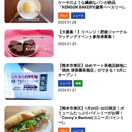
ケーキのような繊細なパンが絶品
「KENGUN BAKERY(健軍ベーカリー)」
グルメ
ニュース
2024.01.28
【大募集！】リベンジ！肥後ジャーナル
マッチングイベント参加者募集！
2024.01.23
【熊本市東区】ゆめマート長嶺店跡地に
「焼肉 清香園長嶺店」ができる！3月に
オープン！
ニュース
地域
2024.01.21
【熊本市東区】1月20日~22日限定！ボ
リュームたっぷりバインミーがお得！
「Conny’s Banhmi(コニーズバインミ
ー)」
グルメ
ニュース