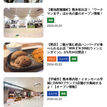
【菊池郡菊陽町】熊本初出店！「ワーク
マン女子」ほか光の森のオープン情報！
地域
2024.03.24
【閉店】ご飯が進む絶品ハンバーグが食
べられるお店「WIN E’N DINE(ウィンエ
ンダイン)」が3月24日閉店！
グルメ
ニュース
地域
2024.03.23
【宇城市】熊本県内初！イオンモール宇
城にDAISOブランド3店舗が大集結する
よ！【オープン情報】
ニュース
地域
2024.03.23