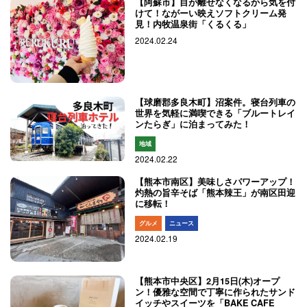
【阿蘇市】目が離せなくなるから気を付
けて！ながーい映えソフトクリーム発
見！内牧温泉街「くるくる」
2024.02.24
【球磨郡多良木町】沼案件。寝台列車の
世界を気軽に満喫できる「ブルートレイ
ンたらぎ」に泊まってみた！
地域
2024.02.22
【熊本市南区】美味しさパワーアップ！
灼熱の旨辛そば「熊本辣王」が南区田迎
に移転！
グルメ
ニュース
2024.02.19
【熊本市中央区】2月15日(木)オープ
ン！優雅な空間で丁寧に作られたサンド
イッチやスイーツを「BAKE CAFE