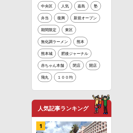
中央区
人気
嘉島
塾
弁当
復興
新規オープン
期間限定
東区
無化調ラーメン
熊本
熊本城
肥後ジャーナル
赤ちゃん本舗
閉店
開店
飛丸
１００均
人気記事ランキング