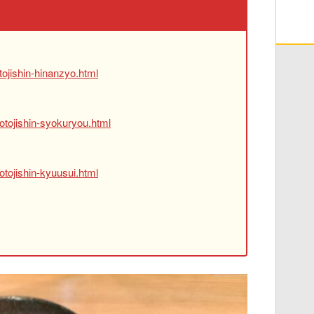
ojishin-hinanzyo.html
otojishin-syokuryou.html
tojishin-kyuusui.html