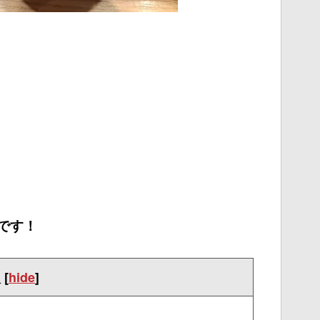
んです！
次
[
hide
]