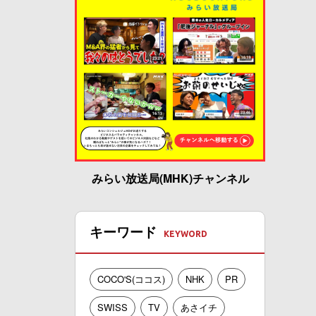
みらい放送局(MHK)チャンネル
キーワード
COCO'S(ココス)
NHK
PR
SWISS
TV
あさイチ