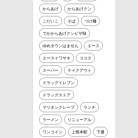
からあげ
からあげクン
こだいこ
そば
つけ麺
でかからあげクンピザ味
ゆめタウンはません
エース
エースイワサキ
ココス
スーパー
テイクアウト
ドラッグイレブン
ドラッグストア
マリオンクレープ
ランチ
ラーメン
リニューアル
ワンコイン
上熊本駅
下通