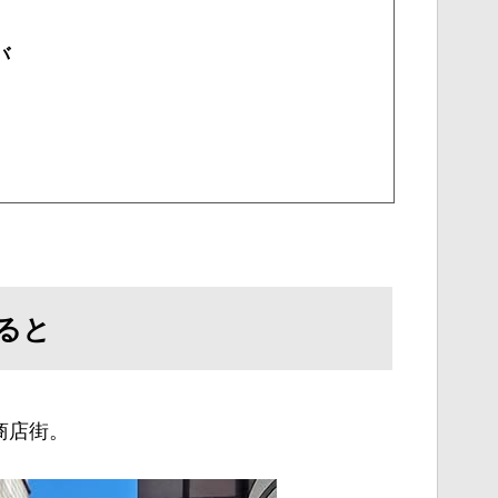
バ
ると
商店街。