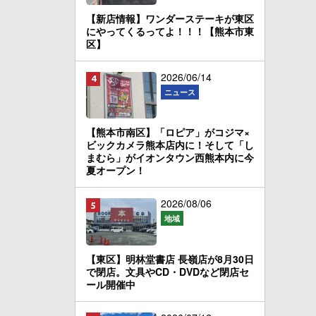
【新店情報】ワンダーステーキが東区
にやってくるってよ！！！【熊本市東
区】
2026/06/14
ニュース
【熊本市南区】「ロピア」がコジマ×
ビックカメラ熊本店内に！そして「し
まむら」がイオンタウン西熊本内に今
夏オープン！
2026/08/06
地域
【東区】明林堂書店 長嶺店が8月30日
で閉店。文具やCD・DVDなど閉店セ
ール開催中