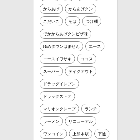
からあげ
からあげクン
こだいこ
そば
つけ麺
でかからあげクンピザ味
ゆめタウンはません
エース
エースイワサキ
ココス
スーパー
テイクアウト
ドラッグイレブン
ドラッグストア
マリオンクレープ
ランチ
ラーメン
リニューアル
ワンコイン
上熊本駅
下通