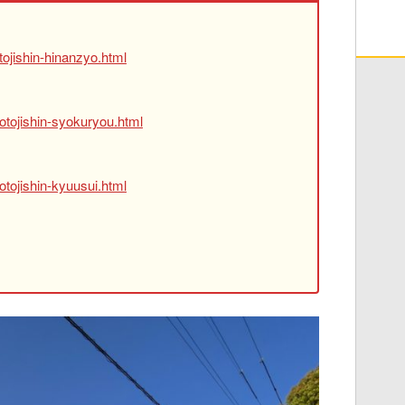
ojishin-hinanzyo.html
otojishin-syokuryou.html
tojishin-kyuusui.html