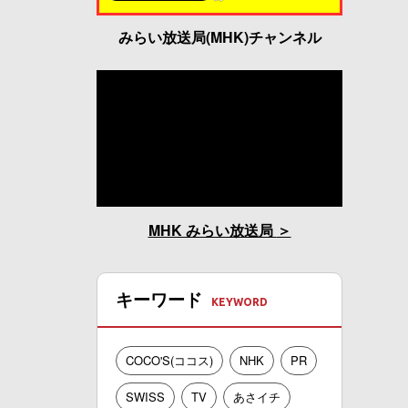
みらい放送局(MHK)チャンネル
MHK みらい放送局
キーワード
COCO'S(ココス)
NHK
PR
SWISS
TV
あさイチ