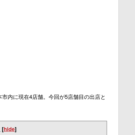
市内に現在4店舗。今回が5店舗目の出店と
次
[
hide
]