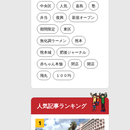
中央区
人気
嘉島
塾
弁当
復興
新規オープン
期間限定
東区
無化調ラーメン
熊本
熊本城
肥後ジャーナル
赤ちゃん本舗
閉店
開店
飛丸
１００均
人気記事ランキング