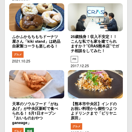
ふかふかもちもちドーナツ
25歳独身！収入不安定！！
屋さん「kiki stand」は絶品
こんな私でも家を建てられ
自家製コーラも楽しめる！
ますか？”CRAS熊本店”でガ
チ相談をしてみた！
グルメ
PR
2021.10.25
2017.12.25
天草のソウルフード「がね
【熊本市中央区】インドの
あげ」が中央区新町で食べ
お祝い料理から個性つよつ
られる！ 5月1日オープン
よドリンクまで「ビリヤニ
「おいものおやつ
原田」
ganeage」
グルメ
グルメ
地域