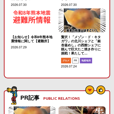
2026.07.30
2026.07.30
【お知らせ】令和8年熊本地
贅沢！「メゾン・ド・キタ
震情報に関して【避難所】
ガワ」の北川シェフと「銀
杏釜めし」の西館シェフに
2026.07.29
頼んで巨大たこ焼き作りに
挑戦！果たして…
グルメ
PR
地産地消
2026.07.24
PR記事
PUBLIC RELATIONS