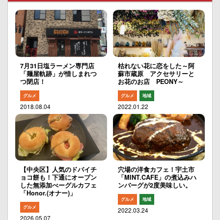
7月31日塩ラーメン専門店
枯れない花に恋をした～阿
「麺屋軌跡」が惜しまれつ
蘇市蔵原 アクセサリーと
つ閉店！
お花のお店 PEONY～
グルメ
グルメ
地域
2018.08.04
2022.01.22
【中央区】人気のドバイチ
穴場の洋食カフェ！宇土市
ョコ餅も！下通にオープン
「MINT.CAFE」の煮込みハ
した無添加べーグルカフェ
ンバーグが2度美味しい。
「Honor.(オナー)」
グルメ
地域
グルメ
2022.03.24
2026.05.07