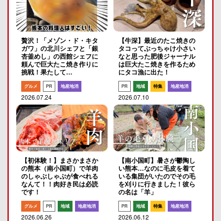
贅沢！「メゾン・ド・キタ
【牛深】最近のたこ焼きの
ガワ」の北川シェフと「銀
タコってぶっちゃけ小さい
杏釜めし」の西館シェフに
なと思った肥後ジャーナル
頼んで巨大たこ焼き作りに
は巨大たこ焼きを作るため
挑戦！果たして…
にタコ漁に出た！
グルメ
PR
地産地消
PR
地域
特集
地産地消
2026.07.24
2026.07.10
【初体験！】まさかまさか
【南小国町】暑さが鬱陶し
の熊本（南小国町）で羊肉
い熊本…なのに毛皮を着て
のしゃぶしゃぶが食べれる
いる集団がいたのでその毛
なんて！！肉好き民は必読
を刈りに行きました！彼ら
です！
の名は「羊」
グルメ
PR
地域
地産地消
PR
地域
特集
地産地消
2026.06.26
2026.06.12