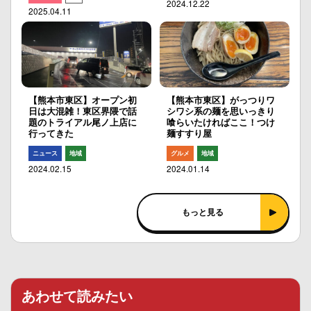
2024.12.22
2025.04.11
【熊本市東区】オープン初
【熊本市東区】がっつりワ
日は大混雑！東区界隈で話
シワシ系の麺を思いっきり
題のトライアル尾ノ上店に
喰らいたければここ！つけ
行ってきた
麺すすり屋
ニュース
地域
グルメ
地域
2024.02.15
2024.01.14
もっと見る
あわせて読みたい