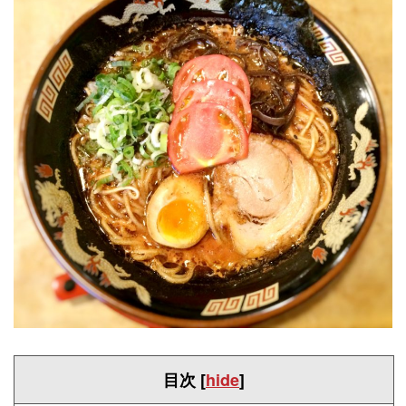
目次
[
hide
]