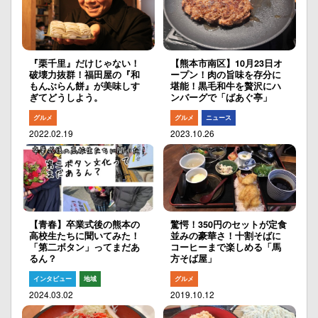
『栗千里』だけじゃない！
【熊本市南区】10月23日オ
破壊力抜群！福田屋の『和
ープン！肉の旨味を存分に
もんぶらん餅』が美味しす
堪能！黒毛和牛を贅沢にハ
ぎてどうしよう。
ンバーグで「ばあぐ亭」
グルメ
グルメ
ニュース
2022.02.19
2023.10.26
【青春】卒業式後の熊本の
驚愕！350円のセットが定食
高校生たちに聞いてみた！
並みの豪華さ！十割そばに
「第二ボタン」ってまだあ
コーヒーまで楽しめる「馬
るん？
方そば屋」
インタビュー
地域
グルメ
2024.03.02
2019.10.12