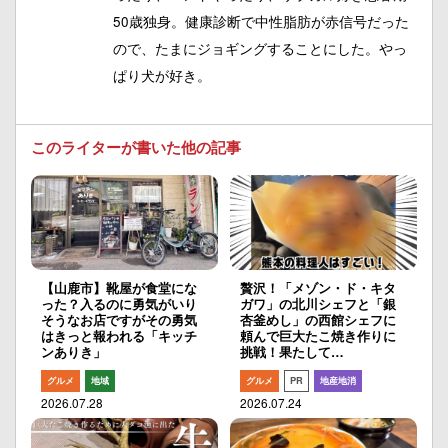
50歳独身。健康診断で中性脂肪が赤信号だった
ので、たまにジョギングすることにした。やっ
ぱり犬が好き。
このライターが書いた他の記事
【山鹿市】靴屋が食堂にな
贅沢！「メゾン・ド・キタ
った？入るのに勇気がいり
ガワ」の北川シェフと「銀
そうなお店ですがその勇気
杏釜めし」の西館シェフに
はきっと報われる「キッチ
頼んで巨大たこ焼き作りに
ンありき」
挑戦！果たして…
グルメ
地域
グルメ
PR
地産地消
2026.07.28
2026.07.24