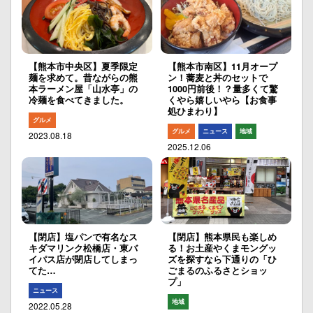
【熊本市中央区】夏季限定
【熊本市南区】11月オープ
麺を求めて。昔ながらの熊
ン！蕎麦と丼のセットで
本ラーメン屋「山水亭」の
1000円前後！？量多くて驚
冷麺を食べてきました。
くやら嬉しいやら【お食事
処ひまわり】
グルメ
グルメ
ニュース
地域
2023.08.18
2025.12.06
【閉店】塩パンで有名なス
【閉店】熊本県民も楽しめ
キダマリンク松橋店・東バ
る！お土産やくまモングッ
イパス店が閉店してしまっ
ズを探すなら下通りの「ひ
てた…
ごまるのふるさとショッ
プ」
ニュース
地域
2022.05.28