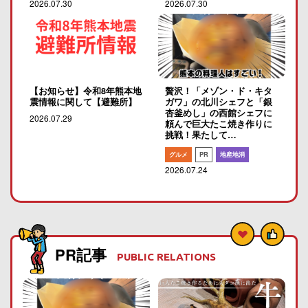
2026.07.30
2026.07.30
【お知らせ】令和8年熊本地
贅沢！「メゾン・ド・キタ
震情報に関して【避難所】
ガワ」の北川シェフと「銀
杏釜めし」の西館シェフに
2026.07.29
頼んで巨大たこ焼き作りに
挑戦！果たして…
グルメ
PR
地産地消
2026.07.24
PR記事
PUBLIC RELATIONS