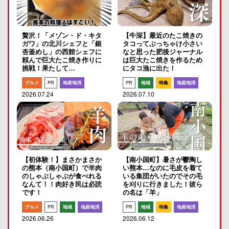
贅沢！「メゾン・ド・キタ
【牛深】最近のたこ焼きの
ガワ」の北川シェフと「銀
タコってぶっちゃけ小さい
杏釜めし」の西館シェフに
なと思った肥後ジャーナル
頼んで巨大たこ焼き作りに
は巨大たこ焼きを作るため
挑戦！果たして…
にタコ漁に出た！
グルメ
PR
地産地消
PR
地域
特集
地産地消
2026.07.24
2026.07.10
【初体験！】まさかまさか
【南小国町】暑さが鬱陶し
の熊本（南小国町）で羊肉
い熊本…なのに毛皮を着て
のしゃぶしゃぶが食べれる
いる集団がいたのでその毛
なんて！！肉好き民は必読
を刈りに行きました！彼ら
です！
の名は「羊」
グルメ
PR
地域
地産地消
PR
地域
特集
地産地消
2026.06.26
2026.06.12