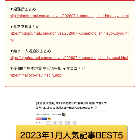
▼避難所まとめ
http://higojournal.com/archives/202607-kumamotojishin-hinanzyo.html
▼食料支援まとめ
https://higojournal.com/archives/202607-kumamotojishin-syokuryou.ht
ml
▼給水・入浴施設まとめ
https://higojournal.com/archives/202607-kumamotojishin-kyuusui.html
▼令和8年熊本地震 生活情報板 イマココナビ
https://imacoco-navi.netlify.app/