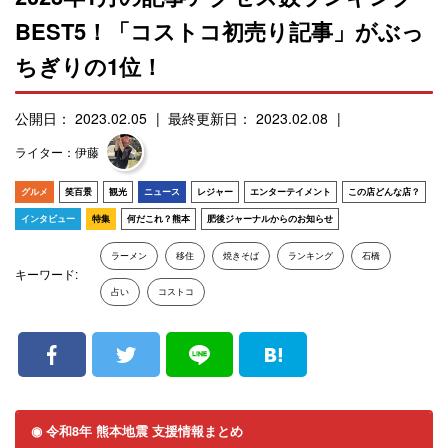
BEST5！「コストコ初売り記事」がぶっ
ちぎりの1位！
公開日： 2023.02.05
最終更新日： 2023.02.08
ライター：伊藤
グルメ
笑百景
観光
ニュース
レジャー
エンターテイメント
この店どんな店？
インタビュー
特集
何だこれ？熊本
肥後ジャーナルからのお知らせ
ラーメン
移住
焼きそば
ランキング
石橋
キーワード:
占い
コストコ
◉ 令和8年 熊本地震 支援情報まとめ