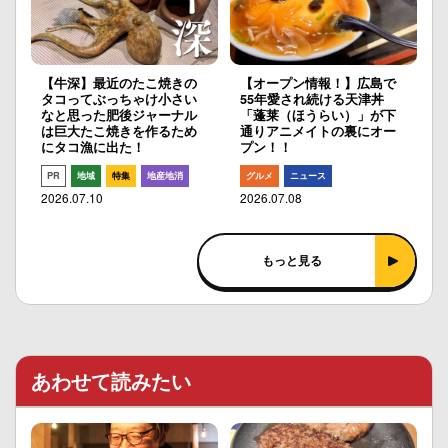
【牛深】最近のたこ焼きの
【オープン情報！】広島で
タコってぶっちゃけ小さい
55年愛され続ける天津丼
なと思った肥後ジャーナル
「蓬莱（ほうらい）」が下
は巨大たこ焼きを作るため
通りアニメイトの裏にオー
にタコ漁に出た！
プン！！
PR
地域
特集
地産地消
グルメ
ニュース
2026.07.10
2026.07.08
もっと見る
あわせて読みたい