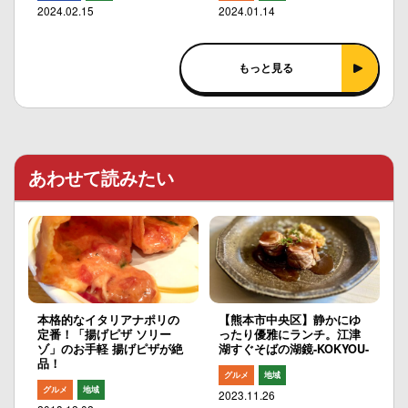
2024.02.15
2024.01.14
もっと見る
あわせて読みたい
本格的なイタリアナポリの
【熊本市中央区】静かにゆ
定番！「揚げピザ ソリー
ったり優雅にランチ。江津
ゾ」のお手軽 揚げピザが絶
湖すぐそばの湖鏡-KOKYOU-
品！
グルメ
地域
グルメ
地域
2023.11.26