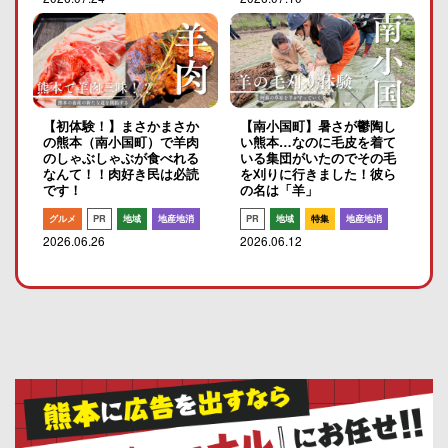
【初体験！】まさかまさか
【南小国町】暑さが鬱陶し
の熊本（南小国町）で羊肉
い熊本…なのに毛皮を着て
のしゃぶしゃぶが食べれる
いる集団がいたのでその毛
なんて！！肉好き民は必読
を刈りに行きました！彼ら
です！
の名は「羊」
グルメ
PR
地域
地産地消
PR
地域
特集
地産地消
2026.06.26
2026.06.12