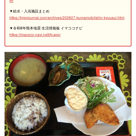
ml
▼給水・入浴施設まとめ
https://higojournal.com/archives/202607-kumamotojishin-kyuusui.html
▼令和8年熊本地震 生活情報板 イマココナビ
https://imacoco-navi.netlify.app/