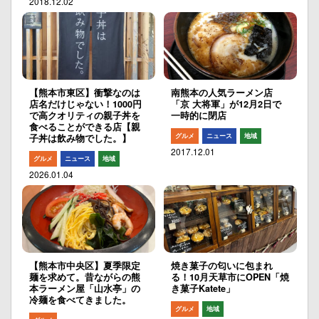
2018.12.02
【熊本市東区】衝撃なのは
南熊本の人気ラーメン店
店名だけじゃない！1000円
「京 大将軍」が12月2日で
で高クオリティの親子丼を
一時的に閉店
食べることができる店【親
グルメ
ニュース
地域
子丼は飲み物でした。】
2017.12.01
グルメ
ニュース
地域
2026.01.04
【熊本市中央区】夏季限定
焼き菓子の匂いに包まれ
麺を求めて。昔ながらの熊
る！10月天草市にOPEN「焼
本ラーメン屋「山水亭」の
き菓子Katete」
冷麺を食べてきました。
グルメ
地域