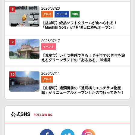
2026/07/23
グルメ
ニュース
地域
【益城町】絶品ソフトクリームが食べられる！
「Mashiki Soft」が7月10日に移転オープン！
2026/07/17
イベント
【荒尾市】いくつ共感できる！？今年で60周年を迎
えるグリーンランドの「あるある」10連発
2026/07/11
グルメ
【山都町】通潤橋前の「通潤橋ミエルテラス物産
館」がリニューアルオープンしたので行ってみた！
公式SNS