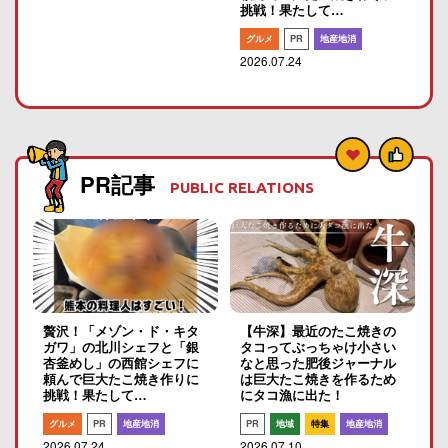
挑戦！果たして…
グルメ
PR
地産地消
2026.07.24
PR記事
PUBLIC RELATIONS
贅沢！「メゾン・ド・キタ
【牛深】最近のたこ焼きの
ガワ」の北川シェフと「銀
タコってぶっちゃけ小さい
杏釜めし」の西館シェフに
なと思った肥後ジャーナル
頼んで巨大たこ焼き作りに
は巨大たこ焼きを作るため
挑戦！果たして…
にタコ漁に出た！
グルメ
PR
地産地消
PR
地域
特集
地産地消
2026.07.24
2026.07.10