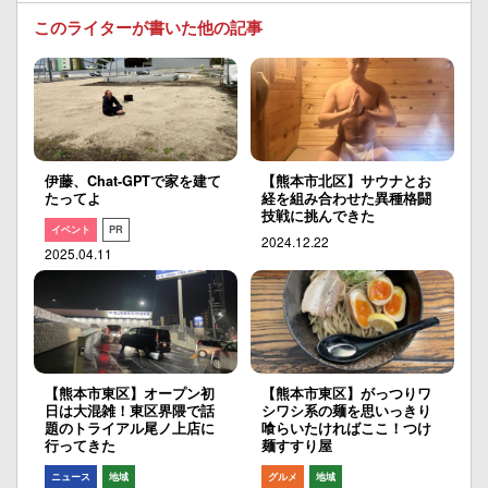
このライターが書いた他の記事
伊藤、Chat-GPTで家を建て
【熊本市北区】サウナとお
たってよ
経を組み合わせた異種格闘
技戦に挑んできた
イベント
PR
2024.12.22
2025.04.11
【熊本市東区】オープン初
【熊本市東区】がっつりワ
日は大混雑！東区界隈で話
シワシ系の麺を思いっきり
題のトライアル尾ノ上店に
喰らいたければここ！つけ
行ってきた
麺すすり屋
ニュース
地域
グルメ
地域