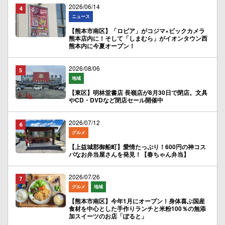
2026/06/14
ニュース
【熊本市南区】「ロピア」がコジマ×ビックカメラ
熊本店内に！そして「しまむら」がイオンタウン西
熊本内に今夏オープン！
2026/08/06
地域
【東区】明林堂書店 長嶺店が8月30日で閉店。文具
やCD・DVDなど閉店セール開催中
2026/07/12
グルメ
【上益城郡御船町】愛情たっぷり！600円の神コス
パなお弁当屋さんを発見！【春ちゃん弁当】
2026/07/26
グルメ
地域
【熊本市南区】今年1月にオープン！身体喜ぶ国産
食材を中心とした手作りランチと米粉100％の無添
加スイーツのお店「ぽると」