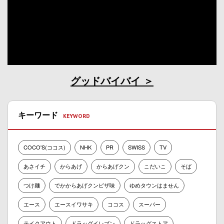
グッドバイバイ
キーワード
COCO'S(ココス)
NHK
PR
SWISS
TV
あさイチ
からあげ
からあげクン
こだいこ
そば
つけ麺
でかからあげクンピザ味
ゆめタウンはません
エース
エースイワサキ
ココス
スーパー
テイクアウト
ドラッグイレブン
ドラッグストア