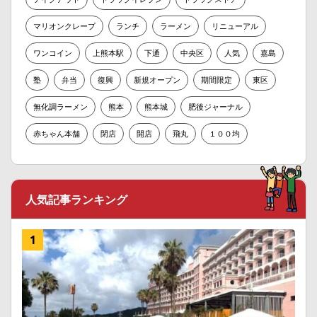
マリオンクレープ
ランチ
ラーメン
リニューアル
ワンコイン
上熊本駅
下通
中央区
人気
嘉島
塾
弁当
復興
新規オープン
期間限定
東区
無化調ラーメン
熊本
熊本城
肥後ジャーナル
赤ちゃん本舗
閉店
開店
飛丸
１００均
人気記事ランキング