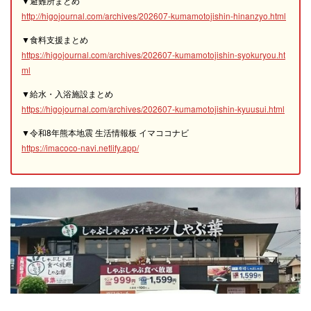
▼避難所まとめ
http://higojournal.com/archives/202607-kumamotojishin-hinanzyo.html
▼食料支援まとめ
https://higojournal.com/archives/202607-kumamotojishin-syokuryou.ht
ml
▼給水・入浴施設まとめ
https://higojournal.com/archives/202607-kumamotojishin-kyuusui.html
▼令和8年熊本地震 生活情報板 イマココナビ
https://imacoco-navi.netlify.app/