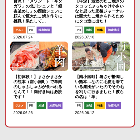
贅沢！「メゾン・ド・キタ
【牛深】最近のたこ焼きの
ガワ」の北川シェフと「銀
タコってぶっちゃけ小さい
杏釜めし」の西館シェフに
なと思った肥後ジャーナル
頼んで巨大たこ焼き作りに
は巨大たこ焼きを作るため
挑戦！果たして…
にタコ漁に出た！
グルメ
PR
地産地消
PR
地域
特集
地産地消
2026.07.24
2026.07.10
【初体験！】まさかまさか
【南小国町】暑さが鬱陶し
の熊本（南小国町）で羊肉
い熊本…なのに毛皮を着て
のしゃぶしゃぶが食べれる
いる集団がいたのでその毛
なんて！！肉好き民は必読
を刈りに行きました！彼ら
です！
の名は「羊」
グルメ
PR
地域
地産地消
PR
地域
特集
地産地消
2026.06.26
2026.06.12