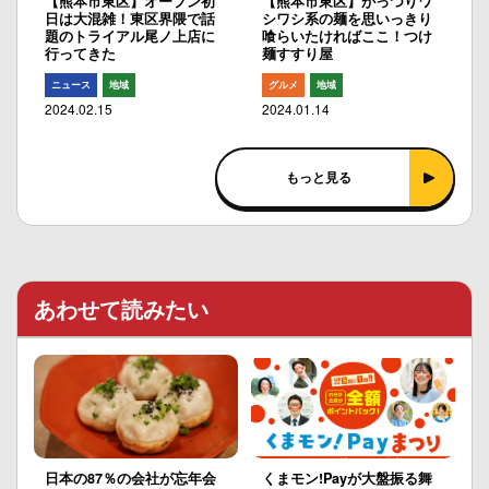
【熊本市東区】オープン初
【熊本市東区】がっつりワ
日は大混雑！東区界隈で話
シワシ系の麺を思いっきり
題のトライアル尾ノ上店に
喰らいたければここ！つけ
行ってきた
麺すすり屋
ニュース
地域
グルメ
地域
2024.02.15
2024.01.14
もっと見る
あわせて読みたい
日本の87％の会社が忘年会
くまモン!Payが大盤振る舞