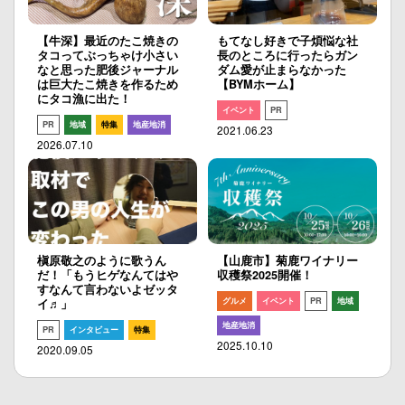
【牛深】最近のたこ焼きの
もてなし好きで子煩悩な社
タコってぶっちゃけ小さい
長のところに行ったらガン
なと思った肥後ジャーナル
ダム愛が止まらなかった
は巨大たこ焼きを作るため
【BYMホーム】
にタコ漁に出た！
イベント
PR
PR
地域
特集
地産地消
2021.06.23
2026.07.10
槇原敬之のように歌うん
【山鹿市】菊鹿ワイナリー
だ！「もうヒゲなんてはや
収穫祭2025開催！
すなんて言わないよゼッタ
グルメ
イベント
PR
地域
イ♬」
地産地消
PR
インタビュー
特集
2025.10.10
2020.09.05