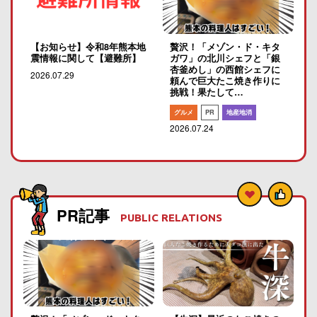
【お知らせ】令和8年熊本地
贅沢！「メゾン・ド・キタ
震情報に関して【避難所】
ガワ」の北川シェフと「銀
杏釜めし」の西館シェフに
2026.07.29
頼んで巨大たこ焼き作りに
挑戦！果たして…
グルメ
PR
地産地消
2026.07.24
PR記事
PUBLIC RELATIONS