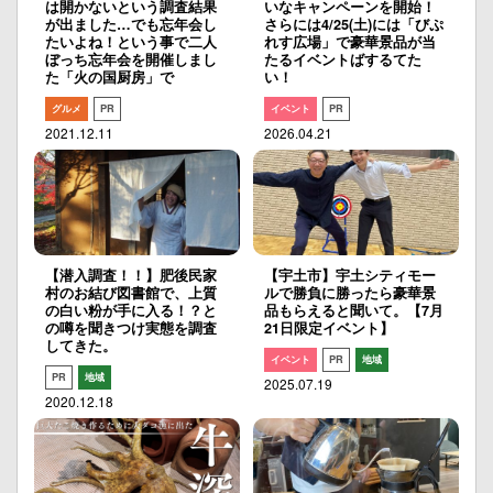
は開かないという調査結果
いなキャンペーンを開始！
が出ました…でも忘年会し
さらには4/25(土)には「びぷ
たいよね！という事で二人
れす広場」で豪華景品が当
ぼっち忘年会を開催しまし
たるイベントばするてた
た「火の国厨房」で
い！
グルメ
PR
イベント
PR
2021.12.11
2026.04.21
【潜入調査！！】肥後民家
【宇土市】宇土シティモー
村のお結び図書館で、上質
ルで勝負に勝ったら豪華景
の白い粉が手に入る！？と
品もらえると聞いて。【7月
の噂を聞きつけ実態を調査
21日限定イベント】
してきた。
イベント
PR
地域
PR
地域
2025.07.19
2020.12.18