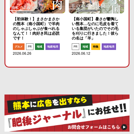
【初体験！】まさかまさか
【南小国町】暑さが鬱陶し
の熊本（南小国町）で羊肉
い熊本…なのに毛皮を着て
のしゃぶしゃぶが食べれる
いる集団がいたのでその毛
なんて！！肉好き民は必読
を刈りに行きました！彼ら
です！
の名は「羊」
グルメ
PR
地域
地産地消
PR
地域
特集
地産地消
2026.06.26
2026.06.12