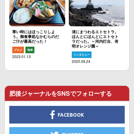
寒い時にはほっこりしよ
渚にまつわるエトセトラ。
う。御食事処なかむらのだ
ほんとにほんとにエトセト
ご汁が最高だった！
ラだった。～河内灯台、有
明オレンジ園～
グルメ
地域
インタビュー
2023.01.13
2020.09.24
肥後ジャーナルをSNSでフォローする
FACEBOOK