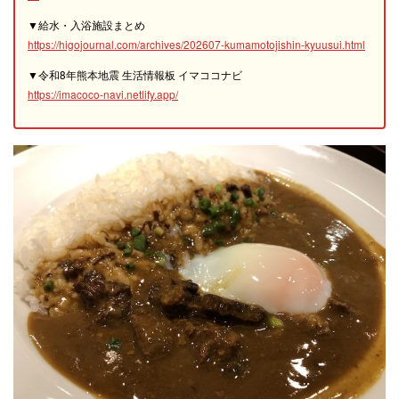
▼給水・入浴施設まとめ
https://higojournal.com/archives/202607-kumamotojishin-kyuusui.html
▼令和8年熊本地震 生活情報板 イマココナビ
https://imacoco-navi.netlify.app/