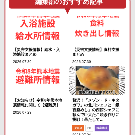
編集部のおすすめ記事
【災害支援情報】給水・入
【災害支援情報】食料支援
浴施設まとめ
まとめ
2026.07.30
2026.07.30
【お知らせ】令和8年熊本地
贅沢！「メゾン・ド・キタ
震情報に関して【避難所】
ガワ」の北川シェフと「銀
杏釜めし」の西館シェフに
2026.07.29
頼んで巨大たこ焼き作りに
挑戦！果たして…
グルメ
PR
地産地消
2026.07.24