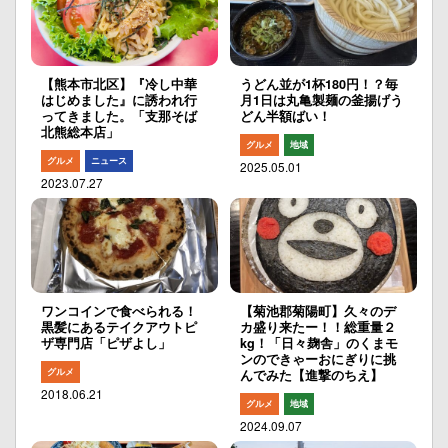
【熊本市北区】『冷し中華
うどん並が1杯180円！？毎
はじめました』に誘われ行
月1日は丸亀製麺の釜揚げう
ってきました。「支那そば
どん半額ばい！
北熊総本店」
グルメ
地域
グルメ
ニュース
2025.05.01
2023.07.27
ワンコインで食べられる！
【菊池郡菊陽町】久々のデ
黒髪にあるテイクアウトピ
カ盛り来たー！！総重量２
ザ専門店「ピザよし」
kg！「日々麹舎」のくまモ
ンのできゃーおにぎりに挑
グルメ
んでみた【進撃のちえ】
2018.06.21
グルメ
地域
2024.09.07