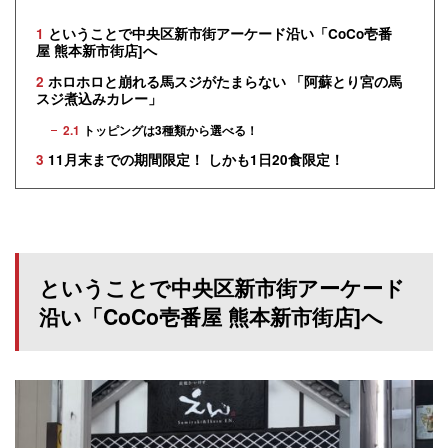
1
ということで中央区新市街アーケード沿い「CoCo壱番
屋 熊本新市街店]へ
2
ホロホロと崩れる馬スジがたまらない 「阿蘇とり宮の馬
スジ煮込みカレー」
2.1
トッピングは3種類から選べる！
3
11月末までの期間限定！ しかも1日20食限定！
ということで中央区新市街アーケード
沿い「CoCo壱番屋 熊本新市街店]へ