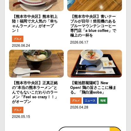
【熊本市中央区】熊本初上
【熊本市中央区】青いテー
陸！福岡で大人気の「幸ち
ブルが目印！焙煎機のある
ゃんラーメン」がオープ
ブルーマウンテンコーヒー
ン！
専門店「a blue coffee」で
極上の一杯を
グルメ
2026.06.17
2026.06.24
【熊本市中央区】正真正銘
【菊池郡菊陽町】New
の“本当の熊本ラーメン”と
Open! 鶏の旨さここに極ま
んでもないこだわりのラー
る。「鶏白湯soba」
メン「Feel so crazy！！」
グルメ
ニュース
地域
がオープン
2026.04.28
グルメ
2026.05.15