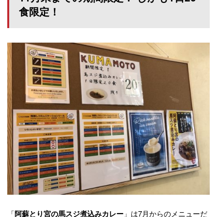
食限定！
「
」は7月からのメニューだ
阿蘇とり宮の馬スジ煮込みカレー