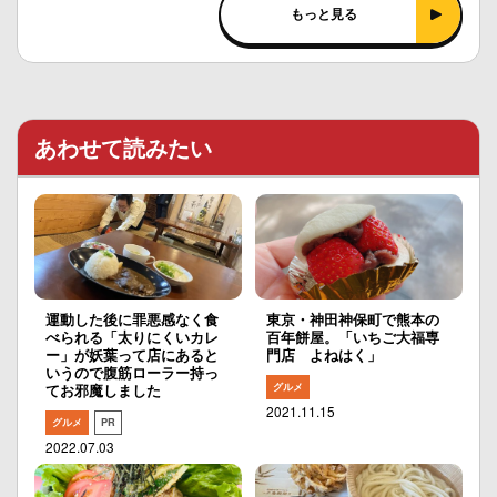
もっと見る
あわせて読みたい
運動した後に罪悪感なく食
東京・神田神保町で熊本の
べられる「太りにくいカレ
百年餅屋。「いちご大福専
ー」が妖葉って店にあると
門店 よねはく」
いうので腹筋ローラー持っ
グルメ
てお邪魔しました
2021.11.15
グルメ
PR
2022.07.03