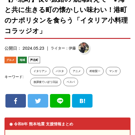
と共に生きる町の懐かしい味わい！港町
のナポリタンを食らう「イタリア小料理
コラッジオ」
公開日： 2024.05.23
ライター：伊藤
グルメ
地域
芦北町
イタリアン
パスタ
アニメ
村枝賢一
マンガ
キーワード:
放課後ていぼう日誌
ベスパ
◉ 令和8年 熊本地震 支援情報まとめ