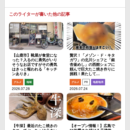
このライターが書いた他の記事
【山鹿市】靴屋が食堂にな
贅沢！「メゾン・ド・キタ
った？入るのに勇気がいり
ガワ」の北川シェフと「銀
そうなお店ですがその勇気
杏釜めし」の西館シェフに
はきっと報われる「キッチ
頼んで巨大たこ焼き作りに
ンありき」
挑戦！果たして…
グルメ
地域
グルメ
PR
地産地消
2026.07.28
2026.07.24
【牛深】最近のたこ焼きの
【オープン情報！】広島で