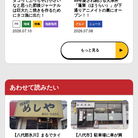
タコってぶっちゃけ小さい
55年愛され続ける天津丼
なと思った肥後ジャーナル
「蓬莱（ほうらい）」が下
は巨大たこ焼きを作るため
通りアニメイトの裏にオー
にタコ漁に出た！
プン！！
PR
地域
特集
地産地消
グルメ
ニュース
2026.07.10
2026.07.08
もっと見る
あわせて読みたい
【八代郡氷川】まるでタイ
【八代市】駐車場に車が満