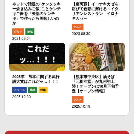
ネットで話題の”ケンタッキ
【南阿蘇】イロナキカゼを
ー炊き込みご飯”ことケンチ
浴びて色彩に溶ける～イタ
キご飯を「矢部のケンチ
リアンレストラン イロナ
キ」で作ったら美味しいの
キカゼ～
か
グルメ
グルメ
地域
2023.08.30
2021.09.04
2025年 熊本に関する流行
【熊本市中央区】油そば
語大賞はこれだッ…！！！
「元祖油堂」が九州初上
陸！オープンは10月下旬予
ニュース
地域
特集
定【オープン情報】
2025.12.30
グルメ
2025.10.19