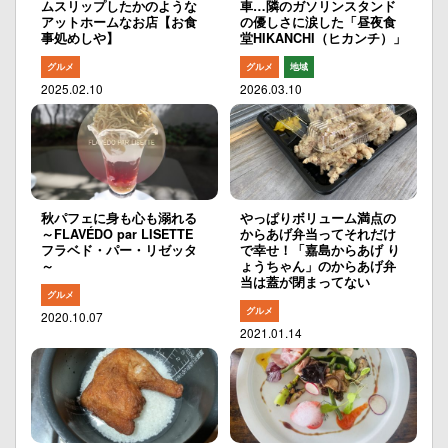
ムスリップしたかのような
車…隣のガソリンスタンド
アットホームなお店【お食
の優しさに涙した「昼夜食
事処めしや】
堂HIKANCHI（ヒカンチ）」
グルメ
グルメ
地域
2025.02.10
2026.03.10
秋パフェに身も心も溺れる
やっぱりボリューム満点の
～FLAVÉDO par LISETTE
からあげ弁当ってそれだけ
フラベド・パー・リゼッタ
で幸せ！「嘉島からあげ り
～
ょうちゃん」のからあげ弁
当は蓋が閉まってない
グルメ
グルメ
2020.10.07
2021.01.14