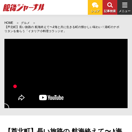
シェア
記事検索
メニュー
HOME
グルメ
【芦北町】長い旅路の 航海終えて〜♪海と共に生きる町の懐かしい味わい！港町のナポ
リタンを食らう「イタリア小料理コラッジオ」
【芦北町】長い旅路の 航海終えて〜♪海