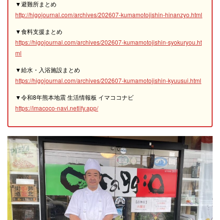
▼避難所まとめ
http://higojournal.com/archives/202607-kumamotojishin-hinanzyo.html
▼食料支援まとめ
https://higojournal.com/archives/202607-kumamotojishin-syokuryou.ht
ml
▼給水・入浴施設まとめ
https://higojournal.com/archives/202607-kumamotojishin-kyuusui.html
▼令和8年熊本地震 生活情報板 イマココナビ
https://imacoco-navi.netlify.app/