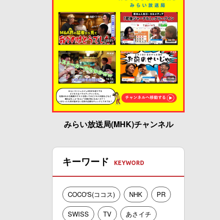
みらい放送局(MHK)チャンネル
キーワード
COCO'S(ココス)
NHK
PR
SWISS
TV
あさイチ