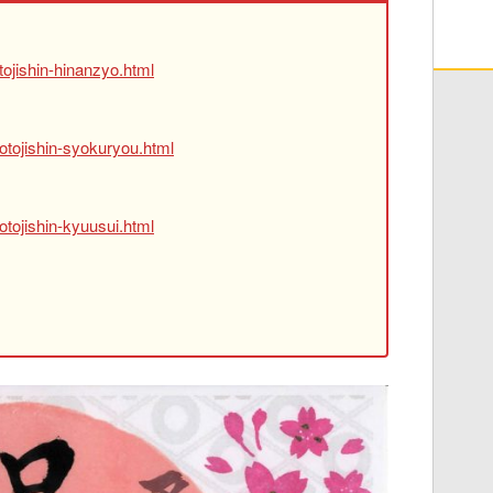
ojishin-hinanzyo.html
otojishin-syokuryou.html
tojishin-kyuusui.html