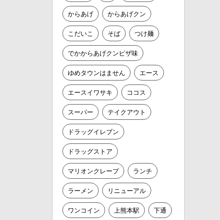
からあげ
からあげクン
こだいこ
そば
つけ麺
でかからあげクンピザ味
ゆめタウンはません
エース
エースイワサキ
ココス
スーパー
テイクアウト
ドラッグイレブン
ドラッグストア
マリオンクレープ
ランチ
ラーメン
リニューアル
ワンコイン
上熊本駅
下通