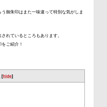
らう御朱印はまた一味違って特別な気がしま
出されているところもあります。
印をご紹介！
次
[
hide
]