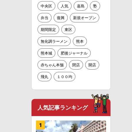
中央区
人気
嘉島
塾
弁当
復興
新規オープン
期間限定
東区
無化調ラーメン
熊本
熊本城
肥後ジャーナル
赤ちゃん本舗
閉店
開店
飛丸
１００均
人気記事ランキング