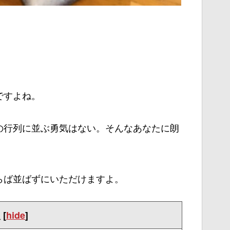
ですよね。
の行列に並ぶ勇気はない。そんなあなたに朗
らば並ばずにいただけますよ。
次
[
hide
]