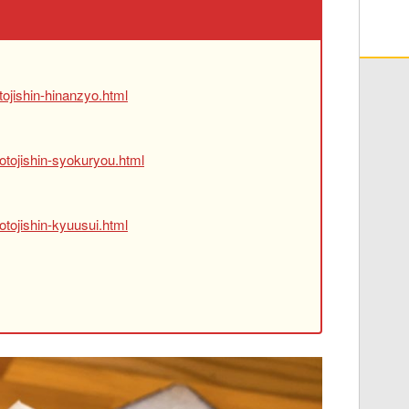
ojishin-hinanzyo.html
otojishin-syokuryou.html
tojishin-kyuusui.html