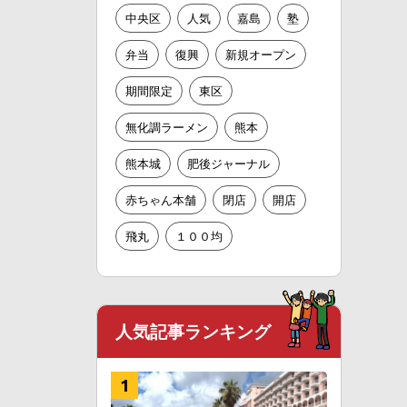
中央区
人気
嘉島
塾
弁当
復興
新規オープン
期間限定
東区
無化調ラーメン
熊本
熊本城
肥後ジャーナル
赤ちゃん本舗
閉店
開店
飛丸
１００均
人気記事ランキング