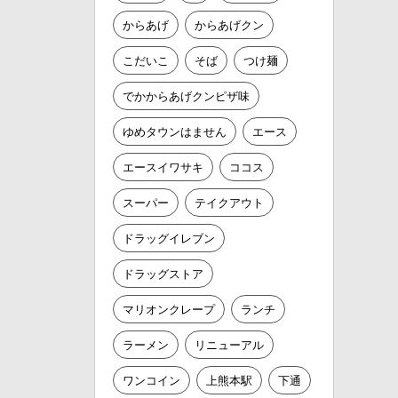
からあげ
からあげクン
こだいこ
そば
つけ麺
でかからあげクンピザ味
ゆめタウンはません
エース
エースイワサキ
ココス
スーパー
テイクアウト
ドラッグイレブン
ドラッグストア
マリオンクレープ
ランチ
ラーメン
リニューアル
ワンコイン
上熊本駅
下通