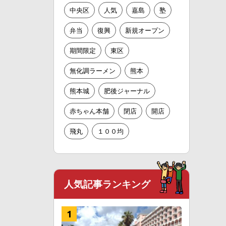
中央区
人気
嘉島
塾
弁当
復興
新規オープン
期間限定
東区
無化調ラーメン
熊本
熊本城
肥後ジャーナル
赤ちゃん本舗
閉店
開店
飛丸
１００均
人気記事ランキング