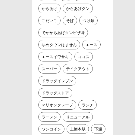
からあげ
からあげクン
こだいこ
そば
つけ麺
でかからあげクンピザ味
ゆめタウンはません
エース
エースイワサキ
ココス
スーパー
テイクアウト
ドラッグイレブン
ドラッグストア
マリオンクレープ
ランチ
ラーメン
リニューアル
ワンコイン
上熊本駅
下通