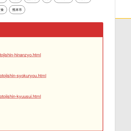
定食
熊本市
ojishin-hinanzyo.html
otojishin-syokuryou.html
tojishin-kyuusui.html