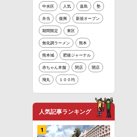
中央区
人気
嘉島
塾
弁当
復興
新規オープン
期間限定
東区
無化調ラーメン
熊本
熊本城
肥後ジャーナル
赤ちゃん本舗
閉店
開店
飛丸
１００均
人気記事ランキング