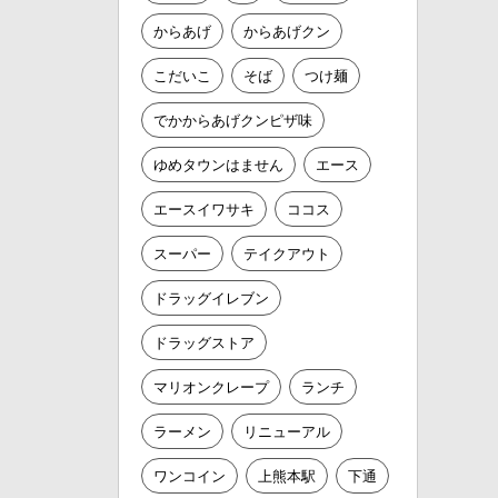
からあげ
からあげクン
こだいこ
そば
つけ麺
でかからあげクンピザ味
ゆめタウンはません
エース
エースイワサキ
ココス
スーパー
テイクアウト
ドラッグイレブン
ドラッグストア
マリオンクレープ
ランチ
ラーメン
リニューアル
ワンコイン
上熊本駅
下通