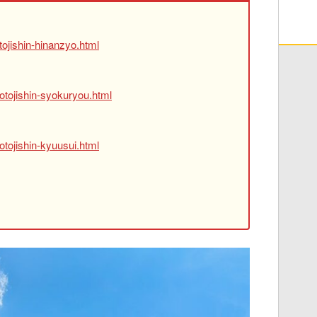
ojishin-hinanzyo.html
otojishin-syokuryou.html
tojishin-kyuusui.html