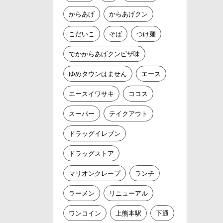
からあげ
からあげクン
こだいこ
そば
つけ麺
でかからあげクンピザ味
ゆめタウンはません
エース
エースイワサキ
ココス
スーパー
テイクアウト
ドラッグイレブン
ドラッグストア
マリオンクレープ
ランチ
ラーメン
リニューアル
ワンコイン
上熊本駅
下通