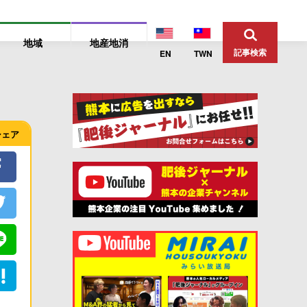
地域
地産地消
記事検索
EN
TWN
シェア