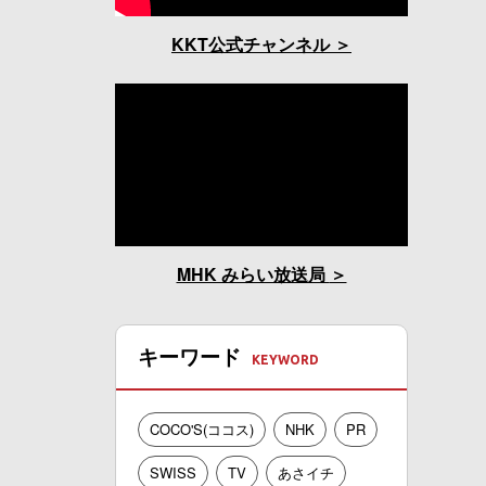
KKT公式チャンネル
MHK みらい放送局
キーワード
COCO'S(ココス)
NHK
PR
SWISS
TV
あさイチ