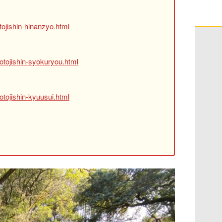
ojishin-hinanzyo.html
otojishin-syokuryou.html
tojishin-kyuusui.html