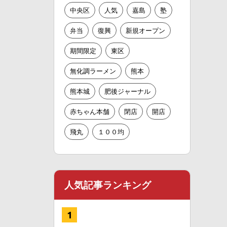
中央区
人気
嘉島
塾
弁当
復興
新規オープン
期間限定
東区
無化調ラーメン
熊本
熊本城
肥後ジャーナル
赤ちゃん本舗
閉店
開店
飛丸
１００均
人気記事ランキング