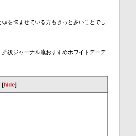
と頭を悩ませている方もきっと多いことでし
、肥後ジャーナル流おすすめホワイトデーデ
。
次
[
hide
]