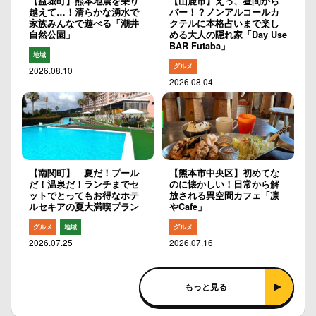
【益城町】熊本地震を乗り
【山鹿市】えっ、昼間から
越えて…！清らかな湧水で
バー！？ノンアルコールカ
家族みんなで遊べる「潮井
クテルに本格占いまで楽し
自然公園」
める大人の隠れ家「Day Use
BAR Futaba」
地域
グルメ
2026.08.10
2026.08.04
【南関町】 夏だ！プール
【熊本市中央区】初めてな
だ！温泉だ！ランチまでセ
のに懐かしい！日常から解
ットでとってもお得なホテ
放される異空間カフェ「凛
ルセキアの夏大満喫プラン
やCafe」
グルメ
地域
グルメ
2026.07.25
2026.07.16
もっと見る