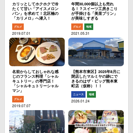
カリッとしてホクホクで冷
年間30,000個以上も売れ
たくて甘い「アイスメロン
る！？スイーツ工房きこり
パン」を求めて！北区楠の
が手掛ける「美里プリン」
「カリメロ」へ潜入！
が美味しすぎる
グルメ
グルメ
地域
2019.07.01
2021.05.31
名前からしておしゃれな感
【熊本市東区】2025年8月に
じのフランス料理「シャル
閉店したマルミヤの跡にで
キュトリー」の専門店！
きるのはザ・ビッグ熊本東
「シャルキュトリーシャル
町店（仮称）！！
マン」
ニュース
地域
グルメ
2026.01.24
2019.07.07