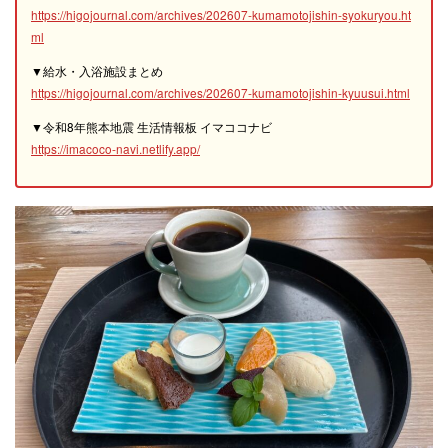
https://higojournal.com/archives/202607-kumamotojishin-syokuryou.ht
ml
▼給水・入浴施設まとめ
https://higojournal.com/archives/202607-kumamotojishin-kyuusui.html
▼令和8年熊本地震 生活情報板 イマココナビ
https://imacoco-navi.netlify.app/