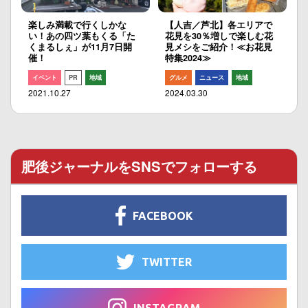
楽しみ満載で行くしかな
【人吉／芦北】各エリアで
い！あの四ツ葉もくる「た
花見を30％増しで楽しむ花
くまるしぇ」が11月7日開
見メシをご紹介！≪お花見
催！
特集2024≫
イベント
PR
地域
グルメ
ニュース
地域
2021.10.27
2024.03.30
肥後ジャーナルをSNSでフォローする
FACEBOOK
TWITTER
INSTAGRAM