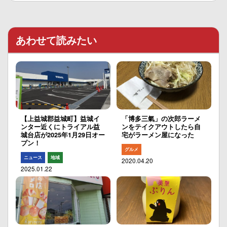
あわせて読みたい
【上益城郡益城町】益城イ
「博多三氣」の次郎ラーメ
ンター近くにトライアル益
ンをテイクアウトしたら自
城台店が2025年1月29日オー
宅がラーメン屋になった
プン！
グルメ
ニュース
地域
2020.04.20
2025.01.22