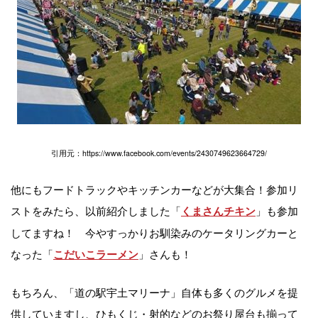
引用元：https://www.facebook.com/events/2430749623664729/
他にもフードトラックやキッチンカーなどが大集合！参加リ
ストをみたら、以前紹介しました「
」も参加
くまさんチキン
してますね！ 今やすっかりお馴染みのケータリングカーと
なった「
」さんも！
こだいこラーメン
もちろん、「道の駅宇土マリーナ」自体も多くのグルメを提
供していますし、ひもくじ・射的などのお祭り屋台も揃って