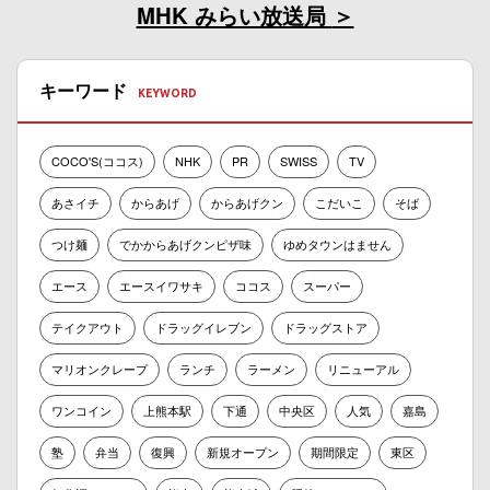
MHK みらい放送局
キーワード
COCO'S(ココス)
NHK
PR
SWISS
TV
あさイチ
からあげ
からあげクン
こだいこ
そば
つけ麺
でかからあげクンピザ味
ゆめタウンはません
エース
エースイワサキ
ココス
スーパー
テイクアウト
ドラッグイレブン
ドラッグストア
マリオンクレープ
ランチ
ラーメン
リニューアル
ワンコイン
上熊本駅
下通
中央区
人気
嘉島
塾
弁当
復興
新規オープン
期間限定
東区