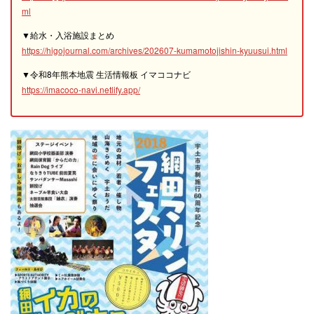
ml
▼給水・入浴施設まとめ
https://higojournal.com/archives/202607-kumamotojishin-kyuusui.html
▼令和8年熊本地震 生活情報板 イマココナビ
https://imacoco-navi.netlify.app/