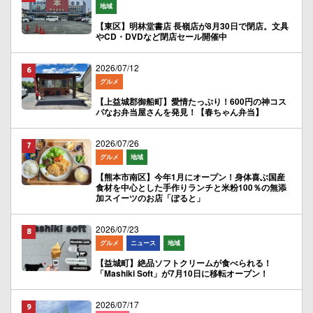
地域
【東区】明林堂書店 長嶺店が8月30日で閉店。文具
やCD・DVDなど閉店セール開催中
2026/07/12
グルメ
【上益城郡御船町】愛情たっぷり！600円の神コス
パなお弁当屋さんを発見！【春ちゃん弁当】
2026/07/26
グルメ
地域
【熊本市南区】今年1月にオープン！身体喜ぶ国産
食材を中心とした手作りランチと米粉100％の無添
加スイーツのお店「ぽると」
2026/07/23
グルメ
ニュース
地域
【益城町】絶品ソフトクリームが食べられる！
「Mashiki Soft」が7月10日に移転オープン！
2026/07/17