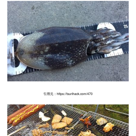
引用元：https://tsurihack.com/470