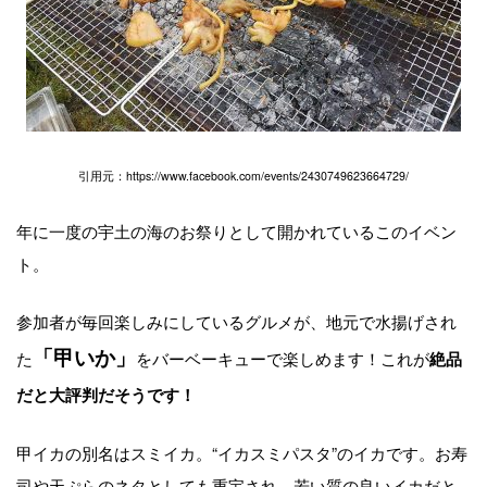
引用元：https://www.facebook.com/events/2430749623664729/
年に一度の宇土の海のお祭りとして開かれているこのイベン
ト。
参加者が毎回楽しみにしているグルメが、地元で水揚げされ
「甲いか」
た
をバーベーキューで楽しめます！これが
絶品
だと大評判だそうです！
甲イカの別名はスミイカ。“イカスミパスタ”のイカです。お寿
司や天ぷらのネタとしても重宝され、若い質の良いイカだと