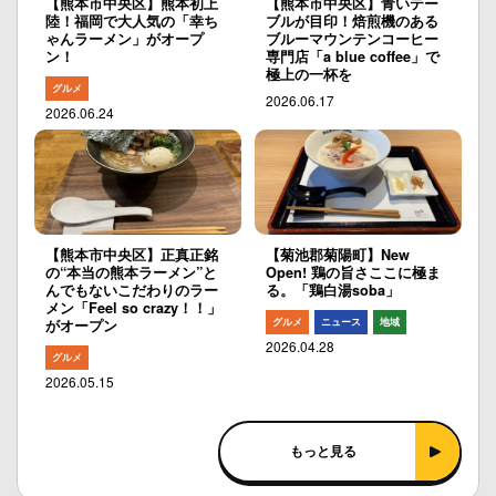
【熊本市中央区】熊本初上
【熊本市中央区】青いテー
陸！福岡で大人気の「幸ち
ブルが目印！焙煎機のある
ゃんラーメン」がオープ
ブルーマウンテンコーヒー
ン！
専門店「a blue coffee」で
極上の一杯を
グルメ
2026.06.17
2026.06.24
【熊本市中央区】正真正銘
【菊池郡菊陽町】New
の“本当の熊本ラーメン”と
Open! 鶏の旨さここに極ま
んでもないこだわりのラー
る。「鶏白湯soba」
メン「Feel so crazy！！」
グルメ
ニュース
地域
がオープン
2026.04.28
グルメ
2026.05.15
もっと見る