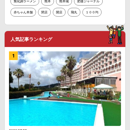
無化調ラーメン
熊本
熊本城
肥後ジャーナル
赤ちゃん本舗
閉店
開店
飛丸
１００均
人気記事ランキング