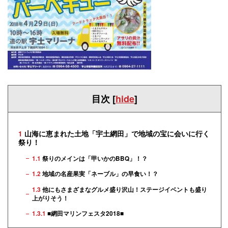
目次
[
hide
]
1
山海に恵まれた土地「宇土網田」で地域の宝に会いに行く
祭り！
1.1
祭りのメインは「甲いかのBBQ」！？
1.2
地域の名産果実「ネーブル」の早食い！？
1.3
他にもさまざまなグルメ盛り沢山！ステージイベントも盛り
上がりそう！
1.3.1
■網田マリンフェスタ2018■