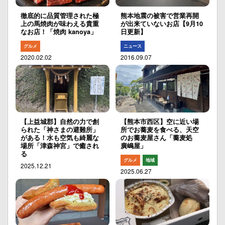
徹底的に品質管理された極
熊本地震の被害で営業再開
上の馬焼肉が味わえる貴重
が出来ていないお店【9月10
なお店！「焼肉 kanoya」
日更新】
グルメ
ニュース
2020.02.02
2016.09.07
【上益城郡】自然の力で創
【熊本市西区】空に近い場
られた「神さまの避難所」
所でお蕎麦を食べる、天空
がある！水も空気も綺麗な
のお蕎麦屋さん「蕎麦処
場所「津森神宮」で癒され
廣嶋屋」
る
グルメ
地域
2025.12.21
2025.06.27