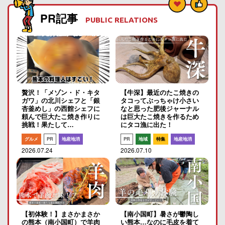
PR記事
PUBLIC RELATIONS
贅沢！「メゾン・ド・キタ
【牛深】最近のたこ焼きの
ガワ」の北川シェフと「銀
タコってぶっちゃけ小さい
杏釜めし」の西館シェフに
なと思った肥後ジャーナル
頼んで巨大たこ焼き作りに
は巨大たこ焼きを作るため
挑戦！果たして…
にタコ漁に出た！
グルメ
PR
地産地消
PR
地域
特集
地産地消
2026.07.24
2026.07.10
【初体験！】まさかまさか
【南小国町】暑さが鬱陶し
の熊本（南小国町）で羊肉
い熊本…なのに毛皮を着て