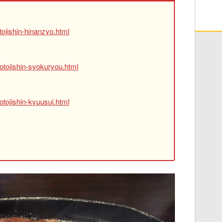
ojishin-hinanzyo.html
otojishin-syokuryou.html
tojishin-kyuusui.html