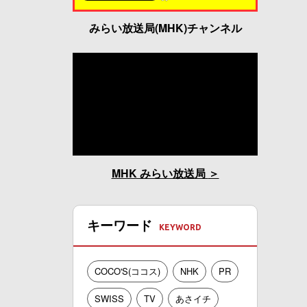
みらい放送局(MHK)チャンネル
MHK みらい放送局
キーワード
COCO'S(ココス)
NHK
PR
SWISS
TV
あさイチ