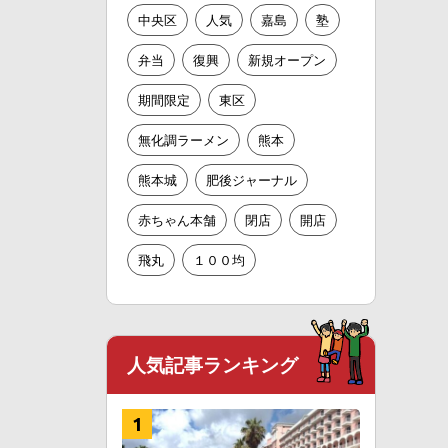
中央区
人気
嘉島
塾
弁当
復興
新規オープン
期間限定
東区
無化調ラーメン
熊本
熊本城
肥後ジャーナル
赤ちゃん本舗
閉店
開店
飛丸
１００均
人気記事ランキング