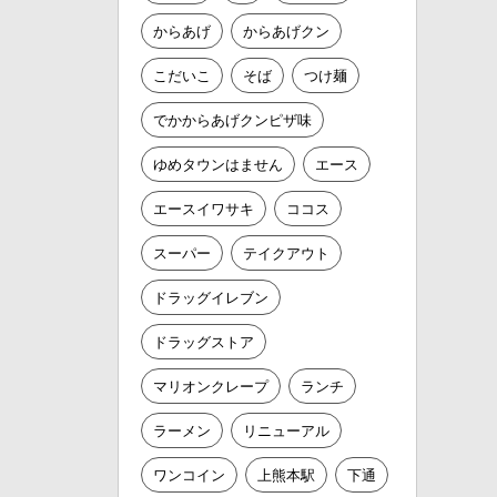
からあげ
からあげクン
こだいこ
そば
つけ麺
でかからあげクンピザ味
ゆめタウンはません
エース
エースイワサキ
ココス
スーパー
テイクアウト
ドラッグイレブン
ドラッグストア
マリオンクレープ
ランチ
ラーメン
リニューアル
ワンコイン
上熊本駅
下通