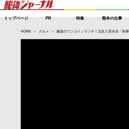
トップページ
PR
特集
熊本の仕事
HOME
グルメ
魅惑のワンコインランチ！北区八景水谷「朱華