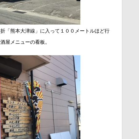
右折「熊本大津線」に入って１００メートルほど行
居酒屋メニュー
の看板。