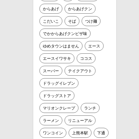
からあげ
からあげクン
こだいこ
そば
つけ麺
でかからあげクンピザ味
ゆめタウンはません
エース
エースイワサキ
ココス
スーパー
テイクアウト
ドラッグイレブン
ドラッグストア
マリオンクレープ
ランチ
ラーメン
リニューアル
ワンコイン
上熊本駅
下通