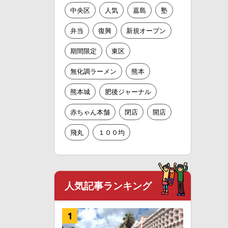
中央区
人気
嘉島
塾
弁当
復興
新規オープン
期間限定
東区
無化調ラーメン
熊本
熊本城
肥後ジャーナル
赤ちゃん本舗
閉店
開店
飛丸
１００均
人気記事ランキング