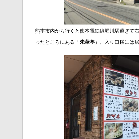
熊本市内から行くと熊本電鉄線堀川駅過ぎて
ったところにある「
朱華亭」
。入り口横には