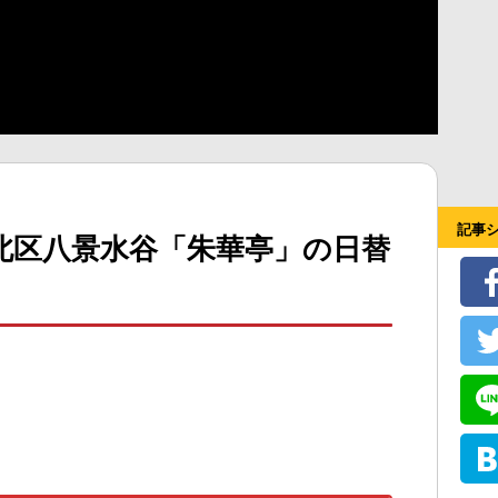
記事
北区八景水谷「朱華亭」の日替