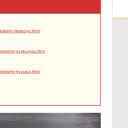
ojishin-hinanzyo.html
otojishin-syokuryou.html
tojishin-kyuusui.html