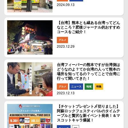
2024.09.13
【台湾】熊本とも縁ある台湾ってどん
なところ？肥後ジャーナル的おすすめ
コースをご紹介！
グルメ
2023.12.29
台湾フィーバーの熊本ですが台湾側は
どうなのよ？てか台湾の人って熊本の
場所を知ってるの？ってことで台湾に
行って聞いてきた！
グルメ
ニュース
地域
特集
2023.12.13
【チケットプレゼント〆切りました】
阿蘇ロックフェスティバルのタイムテ
ーブルと贅沢な新イベント発表！＆マ
スコットキャラ爆誕！