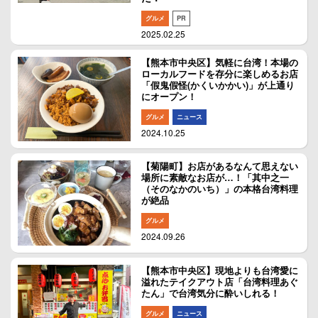
グルメ
PR
2025.02.25
【熊本市中央区】気軽に台湾！本場の
ローカルフードを存分に楽しめるお店
「假鬼假怪(かくいかかい)」が上通り
にオープン！
グルメ
ニュース
2024.10.25
【菊陽町】お店があるなんて思えない
場所に素敵なお店が…！「其中之一
（そのなかのいち）」の本格台湾料理
が絶品
グルメ
2024.09.26
【熊本市中央区】現地よりも台湾愛に
溢れたテイクアウト店「台湾料理あぐ
たん」で台湾気分に酔いしれる！
グルメ
ニュース