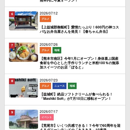
熊本内に今夏オープン！
2026/07/12
グルメ
【上益城郡御船町】愛情たっぷり！600円の神コス
パなお弁当屋さんを発見！【春ちゃん弁当】
2026/07/26
グルメ
地域
【熊本市南区】今年1月にオープン！身体喜ぶ国産
食材を中心とした手作りランチと米粉100％の無添
加スイーツのお店「ぽると」
2026/07/23
グルメ
ニュース
地域
【益城町】絶品ソフトクリームが食べられる！
「Mashiki Soft」が7月10日に移転オープン！
2026/07/17
イベント
【荒尾市】いくつ共感できる！？今年で60周年を迎
えるグリーンランドの「あるある」10連発