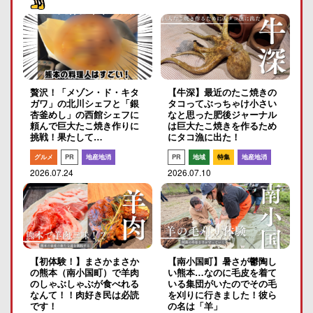
贅沢！「メゾン・ド・キタ
【牛深】最近のたこ焼きの
ガワ」の北川シェフと「銀
タコってぶっちゃけ小さい
杏釜めし」の西館シェフに
なと思った肥後ジャーナル
頼んで巨大たこ焼き作りに
は巨大たこ焼きを作るため
挑戦！果たして…
にタコ漁に出た！
グルメ
PR
地産地消
PR
地域
特集
地産地消
2026.07.24
2026.07.10
【初体験！】まさかまさか
【南小国町】暑さが鬱陶し
の熊本（南小国町）で羊肉
い熊本…なのに毛皮を着て
のしゃぶしゃぶが食べれる
いる集団がいたのでその毛
なんて！！肉好き民は必読
を刈りに行きました！彼ら
です！
の名は「羊」