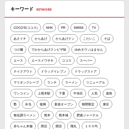
キーワード
COCO'S(ココス)
NHK
PR
SWISS
TV
あさイチ
からあげ
からあげクン
こだいこ
そば
つけ麺
でかからあげクンピザ味
ゆめタウンはません
エース
エースイワサキ
ココス
スーパー
テイクアウト
ドラッグイレブン
ドラッグストア
マリオンクレープ
ランチ
ラーメン
リニューアル
ワンコイン
上熊本駅
下通
中央区
人気
嘉島
塾
弁当
復興
新規オープン
期間限定
東区
無化調ラーメン
熊本
熊本城
肥後ジャーナル
赤ちゃん本舗
閉店
開店
飛丸
１００均