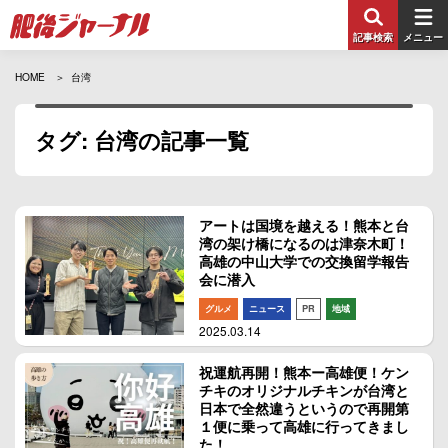
記事検索
メニュー
HOME
台湾
タグ: 台湾の記事一覧
アートは国境を越える！熊本と台
湾の架け橋になるのは津奈木町！
高雄の中山大学での交換留学報告
会に潜入
グルメ
ニュース
PR
地域
2025.03.14
祝運航再開！熊本ー高雄便！ケン
チキのオリジナルチキンが台湾と
日本で全然違うというので再開第
１便に乗って高雄に行ってきまし
た！