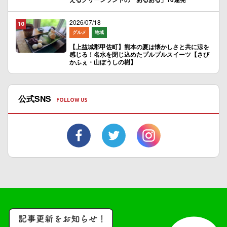
2026/07/18
グルメ
地域
【上益城郡甲佐町】熊本の夏は懐かしさと共に涼を
感じる！名水を閉じ込めたプルプルスイーツ【さび
かふぇ・山ぼうしの樹】
公式SNS