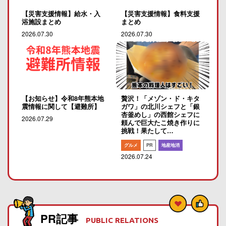
【災害支援情報】給水・入
【災害支援情報】食料支援
浴施設まとめ
まとめ
2026.07.30
2026.07.30
【お知らせ】令和8年熊本地
贅沢！「メゾン・ド・キタ
震情報に関して【避難所】
ガワ」の北川シェフと「銀
杏釜めし」の西館シェフに
2026.07.29
頼んで巨大たこ焼き作りに
挑戦！果たして…
グルメ
PR
地産地消
2026.07.24
PR記事
PUBLIC RELATIONS