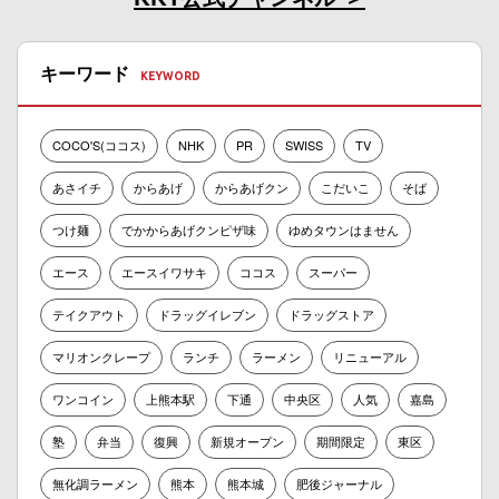
キーワード
COCO'S(ココス)
NHK
PR
SWISS
TV
あさイチ
からあげ
からあげクン
こだいこ
そば
つけ麺
でかからあげクンピザ味
ゆめタウンはません
エース
エースイワサキ
ココス
スーパー
テイクアウト
ドラッグイレブン
ドラッグストア
マリオンクレープ
ランチ
ラーメン
リニューアル
ワンコイン
上熊本駅
下通
中央区
人気
嘉島
塾
弁当
復興
新規オープン
期間限定
東区
無化調ラーメン
熊本
熊本城
肥後ジャーナル