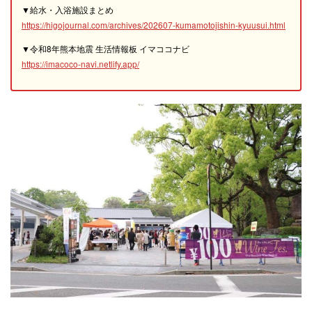
▼給水・入浴施設まとめ
https://higojournal.com/archives/202607-kumamotojishin-kyuusui.html
▼令和8年熊本地震 生活情報板 イマココナビ
https://imacoco-navi.netlify.app/