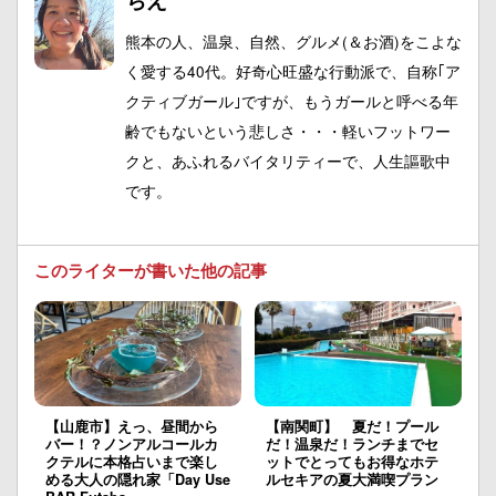
熊本の人、温泉、自然、グルメ(＆お酒)をこよな
く愛する40代。好奇心旺盛な行動派で、自称｢ア
クティブガール｣ですが、もうガールと呼べる年
齢でもないという悲しさ・・・軽いフットワー
クと、あふれるバイタリティーで、人生謳歌中
です。
このライターが書いた他の記事
【山鹿市】えっ、昼間から
【南関町】 夏だ！プール
バー！？ノンアルコールカ
だ！温泉だ！ランチまでセ
クテルに本格占いまで楽し
ットでとってもお得なホテ
める大人の隠れ家「Day Use
ルセキアの夏大満喫プラン