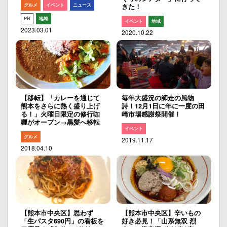
グルメ
イベント
ニュース
きた！
PR
地域
イベント
地域
2023.03.01
2020.10.22
【移転】「カレーを通じて
毎年大盛況の師走の風物
熊本をさらに熱く盛り上げ
詩！12月1日に年に一度の田
る！」火曜日限定の修行咖
崎市場感謝祭開催！
喱がオープン→黒髪へ移転
イベント
グルメ
2019.11.17
2018.04.10
【熊本市中央区】思わず
【熊本市中央区】辛いもの
「生パスタ690円」の看板を
好き必見！「山系無双 烈