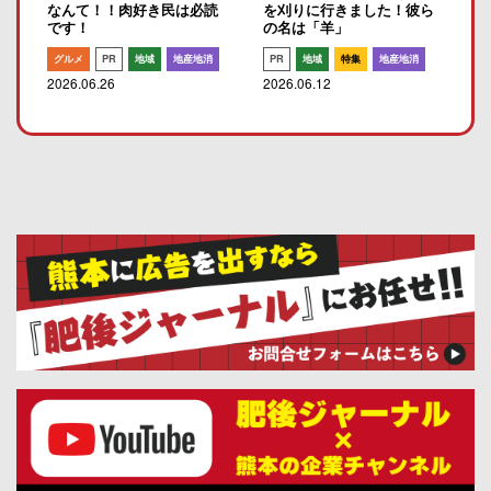
なんて！！肉好き民は必読
を刈りに行きました！彼ら
です！
の名は「羊」
グルメ
PR
地域
地産地消
PR
地域
特集
地産地消
2026.06.26
2026.06.12