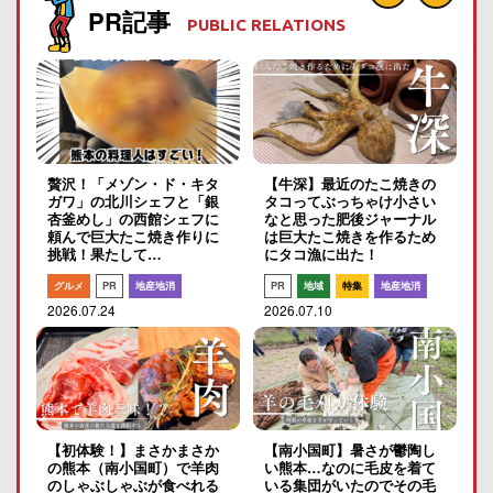
PR記事
PUBLIC RELATIONS
贅沢！「メゾン・ド・キタ
【牛深】最近のたこ焼きの
ガワ」の北川シェフと「銀
タコってぶっちゃけ小さい
杏釜めし」の西館シェフに
なと思った肥後ジャーナル
頼んで巨大たこ焼き作りに
は巨大たこ焼きを作るため
挑戦！果たして…
にタコ漁に出た！
グルメ
PR
地産地消
PR
地域
特集
地産地消
2026.07.24
2026.07.10
【初体験！】まさかまさか
【南小国町】暑さが鬱陶し
の熊本（南小国町）で羊肉
い熊本…なのに毛皮を着て
のしゃぶしゃぶが食べれる
いる集団がいたのでその毛