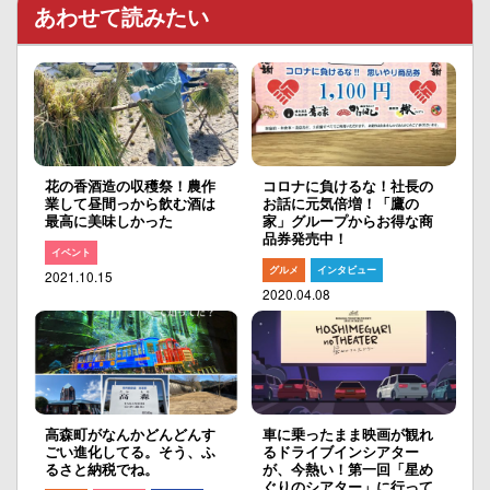
あわせて読みたい
花の香酒造の収穫祭！農作
コロナに負けるな！社長の
業して昼間っから飲む酒は
お話に元気倍増！「鷹の
最高に美味しかった
家」グループからお得な商
品券発売中！
イベント
グルメ
インタビュー
2021.10.15
2020.04.08
高森町がなんかどんどんす
車に乗ったまま映画が観れ
ごい進化してる。そう、ふ
るドライブインシアター
るさと納税でね。
が、今熱い！第一回「星め
ぐりのシアター」に行って