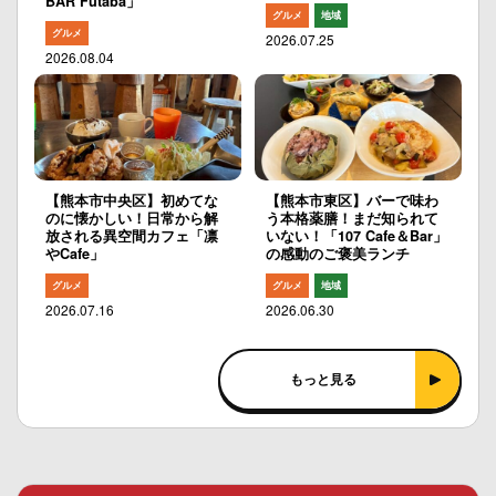
BAR Futaba」
グルメ
地域
グルメ
2026.07.25
2026.08.04
【熊本市中央区】初めてな
【熊本市東区】バーで味わ
のに懐かしい！日常から解
う本格薬膳！まだ知られて
放される異空間カフェ「凛
いない！「107 Cafe＆Bar」
やCafe」
の感動のご褒美ランチ
グルメ
グルメ
地域
2026.07.16
2026.06.30
もっと見る