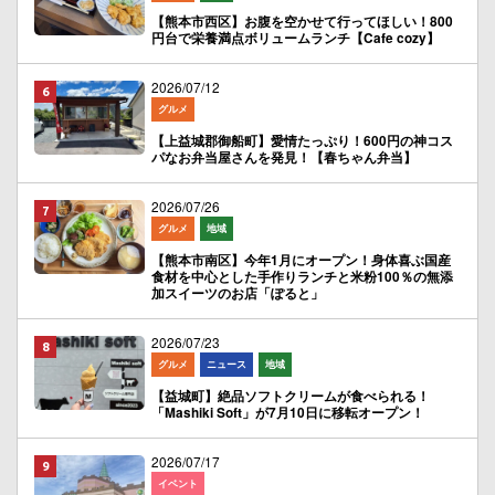
【熊本市西区】お腹を空かせて行ってほしい！800
円台で栄養満点ボリュームランチ【Cafe cozy】
2026/07/12
グルメ
【上益城郡御船町】愛情たっぷり！600円の神コス
パなお弁当屋さんを発見！【春ちゃん弁当】
2026/07/26
グルメ
地域
【熊本市南区】今年1月にオープン！身体喜ぶ国産
食材を中心とした手作りランチと米粉100％の無添
加スイーツのお店「ぽると」
2026/07/23
グルメ
ニュース
地域
【益城町】絶品ソフトクリームが食べられる！
「Mashiki Soft」が7月10日に移転オープン！
2026/07/17
イベント