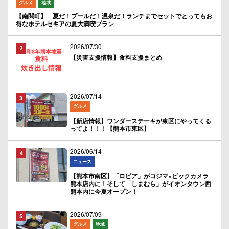
グルメ
地域
【南関町】 夏だ！プールだ！温泉だ！ランチまでセットでとってもお
得なホテルセキアの夏大満喫プラン
2026/07/30
【災害支援情報】食料支援まとめ
2026/07/14
グルメ
【新店情報】ワンダーステーキが東区にやってくる
ってよ！！！【熊本市東区】
2026/06/14
ニュース
【熊本市南区】「ロピア」がコジマ×ビックカメラ
熊本店内に！そして「しまむら」がイオンタウン西
熊本内に今夏オープン！
2026/07/09
グルメ
地域