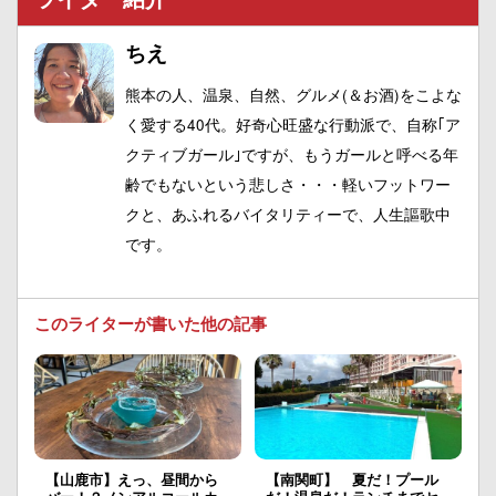
ちえ
熊本の人、温泉、自然、グルメ(＆お酒)をこよな
く愛する40代。好奇心旺盛な行動派で、自称｢ア
クティブガール｣ですが、もうガールと呼べる年
齢でもないという悲しさ・・・軽いフットワー
クと、あふれるバイタリティーで、人生謳歌中
です。
このライターが書いた他の記事
【山鹿市】えっ、昼間から
【南関町】 夏だ！プール