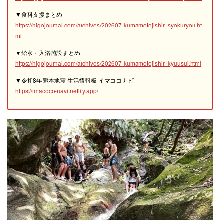
▼食料支援まとめ
https://higojournal.com/archives/202607-kumamotojishin-syokuryou.ht
ml
▼給水・入浴施設まとめ
https://higojournal.com/archives/202607-kumamotojishin-kyuusui.html
▼令和8年熊本地震 生活情報板 イマココナビ
https://imacoco-navi.netlify.app/