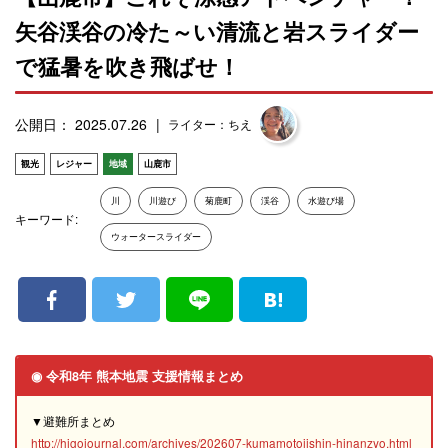
矢谷渓谷の冷た～い清流と岩スライダー
で猛暑を吹き飛ばせ！
公開日： 2025.07.26
ライター：ちえ
観光
レジャー
地域
山鹿市
川
川遊び
菊鹿町
渓谷
水遊び場
キーワード:
ウォータースライダー
◉ 令和8年 熊本地震 支援情報まとめ
▼避難所まとめ
http://higojournal.com/archives/202607-kumamotojishin-hinanzyo.html