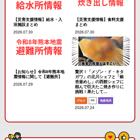
【災害支援情報】給水・入
【災害支援情報】食料支援
浴施設まとめ
まとめ
2026.07.30
2026.07.30
【お知らせ】令和8年熊本地
贅沢！「メゾン・ド・キタ
震情報に関して【避難所】
ガワ」の北川シェフと「銀
杏釜めし」の西館シェフに
2026.07.29
頼んで巨大たこ焼き作りに
挑戦！果たして…
グルメ
PR
地産地消
2026.07.24