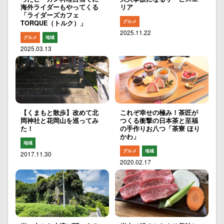
海外ライダーもやってくる
リア
「ライダーズカフェ
グルメ
TORQUE（トルク）」
2025.11.22
グルメ
地域
2025.03.13
【くまもと散歩】改めて北
これぞ幸せの極み！茶匠が
岡神社と花岡山を巡ってみ
つくる衝撃の日本茶と至福
た！
の手作りお八つ「茶寮 ほり
かわ」
地域
グルメ
地域
2017.11.30
2020.02.17