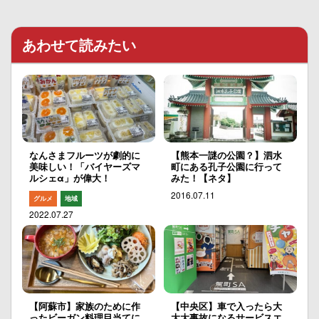
あわせて読みたい
なんさまフルーツが劇的に
【熊本一謎の公園？】泗水
美味しい！「バイヤーズマ
町にある孔子公園に行って
ルシェα」が偉大！
みた！【ネタ】
2016.07.11
グルメ
地域
2022.07.27
【阿蘇市】家族のために作
【中央区】車で入ったら大
ったビーガン料理目当てに
大大事故になるサービスエ