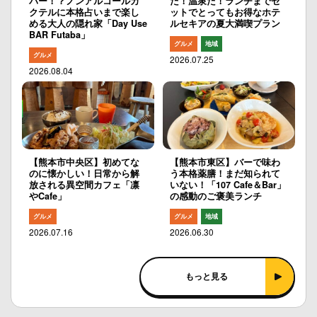
バー！？ノンアルコールカ
だ！温泉だ！ランチまでセ
クテルに本格占いまで楽し
ットでとってもお得なホテ
める大人の隠れ家「Day Use
ルセキアの夏大満喫プラン
BAR Futaba」
グルメ
地域
グルメ
2026.07.25
2026.08.04
【熊本市中央区】初めてな
【熊本市東区】バーで味わ
のに懐かしい！日常から解
う本格薬膳！まだ知られて
放される異空間カフェ「凛
いない！「107 Cafe＆Bar」
やCafe」
の感動のご褒美ランチ
グルメ
グルメ
地域
2026.07.16
2026.06.30
もっと見る