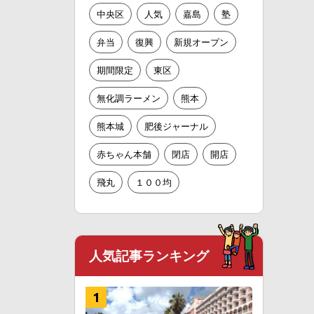
中央区
人気
嘉島
塾
弁当
復興
新規オープン
期間限定
東区
無化調ラーメン
熊本
熊本城
肥後ジャーナル
赤ちゃん本舗
閉店
開店
飛丸
１００均
人気記事ランキング