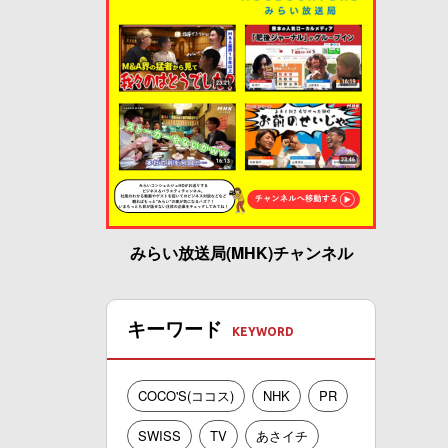
みらい放送局(MHK)チャンネル
キーワード
COCO'S(ココス)
NHK
PR
SWISS
TV
あさイチ