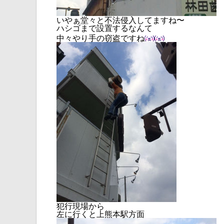
いやぁ
堂々と不法侵入してますね〜
ハシゴまで設置するなんて
中々やり手の窃盗ですね
犯行現場から
左に行くと上熊本駅方面