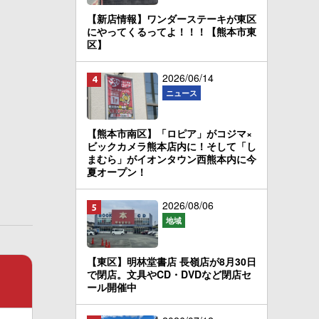
【新店情報】ワンダーステーキが東区
にやってくるってよ！！！【熊本市東
区】
2026/06/14
ニュース
【熊本市南区】「ロピア」がコジマ×
ビックカメラ熊本店内に！そして「し
まむら」がイオンタウン西熊本内に今
夏オープン！
2026/08/06
地域
【東区】明林堂書店 長嶺店が8月30日
で閉店。文具やCD・DVDなど閉店セ
ール開催中