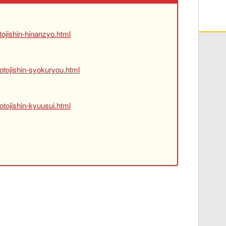
ojishin-hinanzyo.html
otojishin-syokuryou.html
tojishin-kyuusui.html