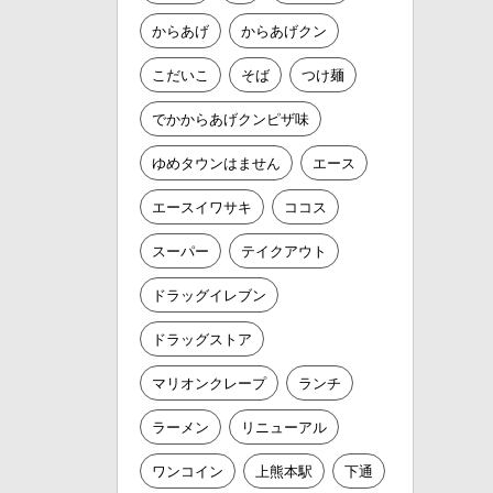
からあげ
からあげクン
こだいこ
そば
つけ麺
でかからあげクンピザ味
ゆめタウンはません
エース
エースイワサキ
ココス
スーパー
テイクアウト
ドラッグイレブン
ドラッグストア
マリオンクレープ
ランチ
ラーメン
リニューアル
ワンコイン
上熊本駅
下通