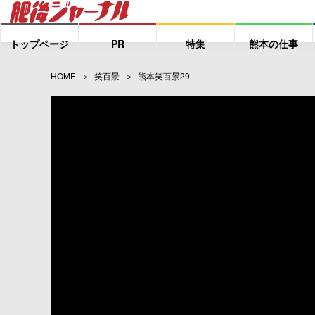
トップページ
PR
特集
熊本の仕事
HOME
笑百景
熊本笑百景29