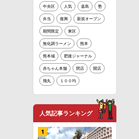
中央区
人気
嘉島
塾
弁当
復興
新規オープン
期間限定
東区
無化調ラーメン
熊本
熊本城
肥後ジャーナル
赤ちゃん本舗
閉店
開店
飛丸
１００均
人気記事ランキング