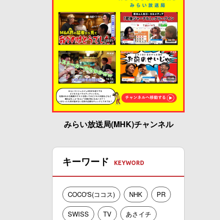
みらい放送局(MHK)チャンネル
キーワード
COCO'S(ココス)
NHK
PR
SWISS
TV
あさイチ