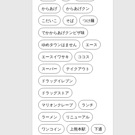
からあげ
からあげクン
こだいこ
そば
つけ麺
でかからあげクンピザ味
ゆめタウンはません
エース
エースイワサキ
ココス
スーパー
テイクアウト
ドラッグイレブン
ドラッグストア
マリオンクレープ
ランチ
ラーメン
リニューアル
ワンコイン
上熊本駅
下通