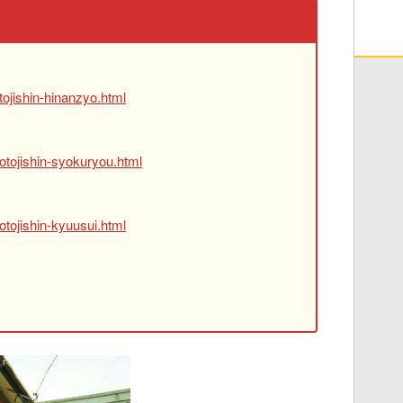
ojishin-hinanzyo.html
otojishin-syokuryou.html
tojishin-kyuusui.html