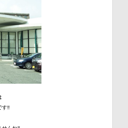
は
す‼︎
せんね‼︎