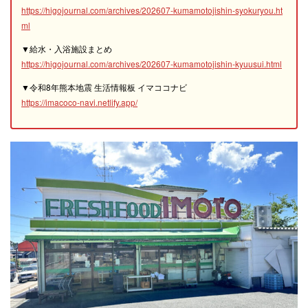
https://higojournal.com/archives/202607-kumamotojishin-syokuryou.ht
ml
▼給水・入浴施設まとめ
https://higojournal.com/archives/202607-kumamotojishin-kyuusui.html
▼令和8年熊本地震 生活情報板 イマココナビ
https://imacoco-navi.netlify.app/