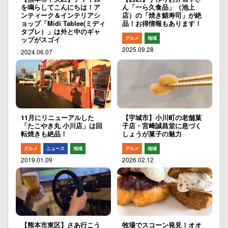
を鳴らしてこんにちは！ア
ん「一ら久食品」（池上
ンティーク＆インテリアシ
店）の「焼き鯖寿司」が絶
ョップ「Midi Tablee(ミディ
品！お得情報もあります！
タブレ）」は外と中のギャ
グルメ
地域
ップがスゴイ
2025.09.28
2024.06.07
11月にリニューアルした
【宇城市】小川町の老舗菓
「たこやき丸 小川店」は回
子店・宮﨑誠昌堂に息づく
転焼きも絶品！
しょうが菓子の魅力
グルメ
ニュース
地域
グルメ
地域
2019.01.09
2026.02.12
【熊本市東区】さあ行こう
牧場でスコーン発見！オオ