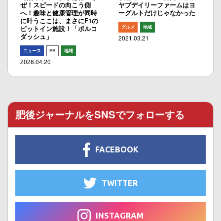
ぜ！スピードの向こう側
ヤブデイリーファームはヨ
へ！趣味と健康管理が同時
ーグルトだけじゃなかった
に叶うここは、まさにF1の
グルメ
地域
ピットイン施設！「ポルコ
ダッシュ」
2021.03.21
ニュース
PR
地域
2026.04.20
肥後ジャーナルをSNSでフォローする
FACEBOOK
TWITTER
INSTAGRAM