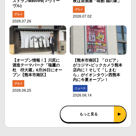
ストランMavivre(マヴィー
夜は居酒屋「味創 福の家」
ヴル)
グルメ
グルメ
2026.07.02
2026.07.26
【オープン情報！】川尻に
【熊本市南区】「ロピア」
酒造テーマパーク「瑞鷹の
がコジマ×ビックカメラ熊本
杜 枡大蔵」6月26日にオー
店内に！そして「しまむ
プン【熊本市南区】
ら」がイオンタウン西熊本
内に今夏オープン！
グルメ
ニュース
2026.06.25
2026.06.14
もっと見る