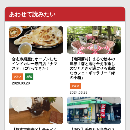
あわせて読みたい
合志市須屋にオープンした
【南阿蘇村】まるで絵本の
インドカレー専門店「ナマ
世界！森と溶け合える癒し
ステ」に行ってきた！
のひとときが過ごせる素敵
なカフェ・ギャラリー「緑
グルメ
地域
の小箱」
2020.03.20
グルメ
2024.06.29
【熊本市中央区】チャイム
【西区】手作りお弁当やさ