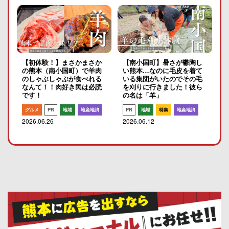
【初体験！】まさかまさか
【南小国町】暑さが鬱陶し
の熊本（南小国町）で羊肉
い熊本…なのに毛皮を着て
のしゃぶしゃぶが食べれる
いる集団がいたのでその毛
なんて！！肉好き民は必読
を刈りに行きました！彼ら
です！
の名は「羊」
グルメ
PR
地域
地産地消
PR
地域
特集
地産地消
2026.06.26
2026.06.12