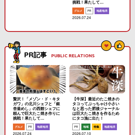
挑戦！果たして…
グルメ
PR
地産地消
2026.07.24
PR記事
PUBLIC RELATIONS
贅沢！「メゾン・ド・キタ
【牛深】最近のたこ焼きの
ガワ」の北川シェフと「銀
タコってぶっちゃけ小さい
杏釜めし」の西館シェフに
なと思った肥後ジャーナル
頼んで巨大たこ焼き作りに
は巨大たこ焼きを作るため
挑戦！果たして…
にタコ漁に出た！
グルメ
PR
地産地消
PR
地域
特集
地産地消
2026.07.24
2026.07.10