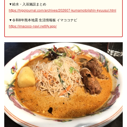
▼給水・入浴施設まとめ
https://higojournal.com/archives/202607-kumamotojishin-kyuusui.html
▼令和8年熊本地震 生活情報板 イマココナビ
https://imacoco-navi.netlify.app/