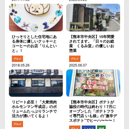
ひっそりとした住宅地にあ
【熊本市中央区】15年間愛
る身体に優しいクッキーと
されてます。「日々のお総
コーヒーのお店「りんとい
菜 くるみ堂」の優しいお
と」！
惣菜
グルメ
グルメ
2018.05.26
2025.06.07
リピート必至！「大衆焼肉
【熊本市中央区】ポテトが
ホルモンマン平成店」のボ
脇役の時代は終わり！7月に
リュームたっぷりランチで
オープンした「ポテトフラ
活力が湧いてくるよ！
イ専門店 いも娘」の”激辛デ
スポテト”でヒーハ〜〜〜！
グルメ
グルメ
ニュース
地域