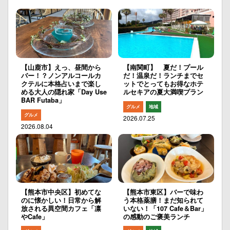
【山鹿市】えっ、昼間から
【南関町】 夏だ！プール
バー！？ノンアルコールカ
だ！温泉だ！ランチまでセ
クテルに本格占いまで楽し
ットでとってもお得なホテ
める大人の隠れ家「Day Use
ルセキアの夏大満喫プラン
BAR Futaba」
グルメ
地域
グルメ
2026.07.25
2026.08.04
【熊本市中央区】初めてな
【熊本市東区】バーで味わ
のに懐かしい！日常から解
う本格薬膳！まだ知られて
放される異空間カフェ「凛
いない！「107 Cafe＆Bar」
やCafe」
の感動のご褒美ランチ