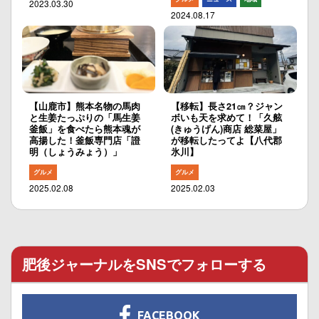
2023.03.30
2024.08.17
【山鹿市】熊本名物の馬肉
【移転】長さ21㎝？ジャン
と生姜たっぷりの「馬生姜
ボいも天を求めて！「久舷
釜飯」を食べたら熊本魂が
(きゅうげん)商店 総菜屋」
高揚した！釜飯専門店「證
が移転したってよ【八代郡
明（しょうみょう）」
氷川】
グルメ
グルメ
2025.02.08
2025.02.03
肥後ジャーナルをSNSでフォローする
FACEBOOK