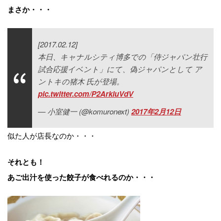
まさか・・・
[2017.02.12]
本日、キャナルシティ博多での「侍ジャパン壮行
試合応援イベント」にて、偽ジャパンとして ア
ントキの猪木 氏が登場。
pic.twitter.com/P2ArkluVdV
— 小室健一 (@komuronext)
2017年2月12日
似た人が店長なのか・・・
それとも！
あご出汁を使った餃子が食べれるのか・・・