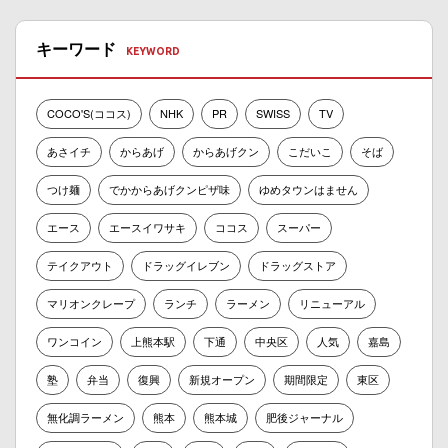
キーワード
COCO'S(ココス)
NHK
PR
SWISS
TV
あさイチ
からあげ
からあげクン
こだいこ
そば
つけ麺
でかからあげクンピザ味
ゆめタウンはません
エース
エースイワサキ
ココス
スーパー
テイクアウト
ドラッグイレブン
ドラッグストア
マリオンクレープ
ランチ
ラーメン
リニューアル
ワンコイン
上熊本駅
下通
中央区
人気
嘉島
塾
弁当
復興
新規オープン
期間限定
東区
無化調ラーメン
熊本
熊本城
肥後ジャーナル