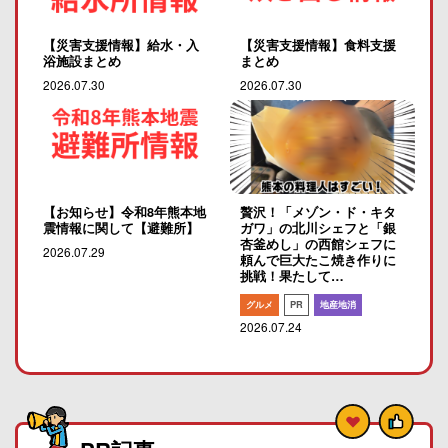
【災害支援情報】給水・入
【災害支援情報】食料支援
浴施設まとめ
まとめ
2026.07.30
2026.07.30
【お知らせ】令和8年熊本地
贅沢！「メゾン・ド・キタ
震情報に関して【避難所】
ガワ」の北川シェフと「銀
杏釜めし」の西館シェフに
2026.07.29
頼んで巨大たこ焼き作りに
挑戦！果たして…
グルメ
PR
地産地消
2026.07.24