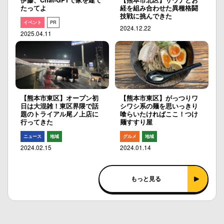
伊藤、Chat-GPTで家を建て
【熊本市北区】サウナとお
たってよ
経を組み合わせた異種格闘
技戦に挑んできた
イベント
PR
2024.12.22
2025.04.11
【熊本市東区】オープン初
【熊本市東区】がっつりワ
日は大混雑！東区界隈で話
シワシ系の麺を思いっきり
題のトライアル尾ノ上店に
喰らいたければここ！つけ
行ってきた
麺すすり屋
ニュース
地域
グルメ
地域
2024.02.15
2024.01.14
もっと見る