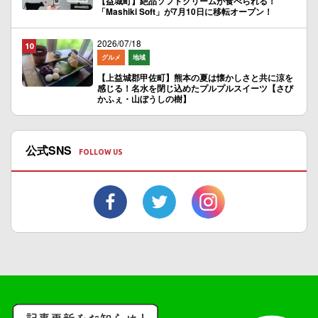
【益城町】絶品ソフトクリームが食べられる！
「Mashiki Soft」が7月10日に移転オープン！
2026/07/18
グルメ
地域
【上益城郡甲佐町】熊本の夏は懐かしさと共に涼を
感じる！名水を閉じ込めたプルプルスイーツ【さび
かふぇ・山ぼうしの樹】
公式SNS