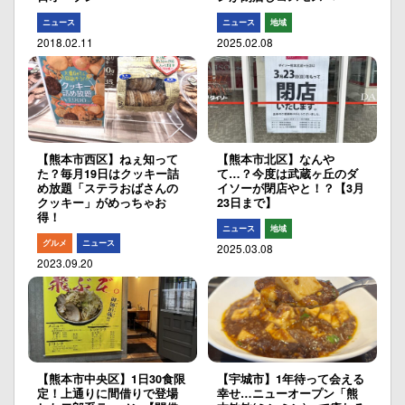
ニュース
ニュース
地域
2018.02.11
2025.02.08
【熊本市西区】ねぇ知って
【熊本市北区】なんや
た？毎月19日はクッキー詰
て…？今度は武蔵ヶ丘のダ
め放題「ステラおばさんの
イソーが閉店やと！？【3月
クッキー」がめっちゃお
23日まで】
得！
ニュース
地域
グルメ
ニュース
2025.03.08
2023.09.20
【熊本市中央区】1日30食限
【宇城市】1年待って会える
定！上通りに間借りで登場
幸せ…ニューオープン「熊