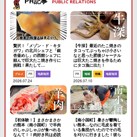
PR記事
PUBLIC RELATIONS
贅沢！「メゾン・ド・キタ
【牛深】最近のたこ焼きの
ガワ」の北川シェフと「銀
タコってぶっちゃけ小さい
杏釜めし」の西館シェフに
なと思った肥後ジャーナル
頼んで巨大たこ焼き作りに
は巨大たこ焼きを作るため
挑戦！果たして…
にタコ漁に出た！
グルメ
PR
地産地消
PR
地域
特集
地産地消
2026.07.24
2026.07.10
【初体験！】まさかまさか
【南小国町】暑さが鬱陶し
の熊本（南小国町）で羊肉
い熊本…なのに毛皮を着て
のしゃぶしゃぶが食べれる
いる集団がいたのでその毛
なんて！！肉好き民は必読
を刈りに行きました！彼ら