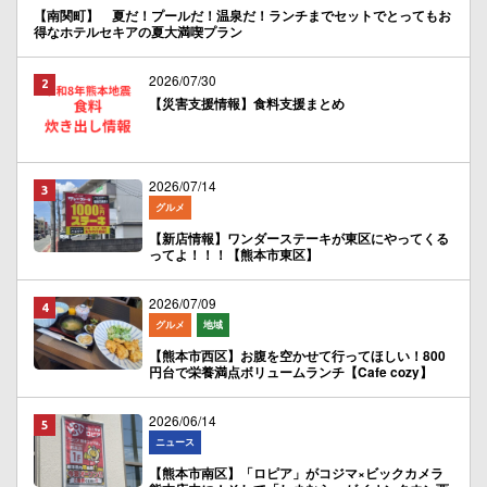
【南関町】 夏だ！プールだ！温泉だ！ランチまでセットでとってもお
得なホテルセキアの夏大満喫プラン
2026/07/30
【災害支援情報】食料支援まとめ
2026/07/14
グルメ
【新店情報】ワンダーステーキが東区にやってくる
ってよ！！！【熊本市東区】
2026/07/09
グルメ
地域
【熊本市西区】お腹を空かせて行ってほしい！800
円台で栄養満点ボリュームランチ【Cafe cozy】
2026/06/14
ニュース
【熊本市南区】「ロピア」がコジマ×ビックカメラ