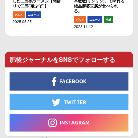
した二郎系ラーメン【間借
本敏敏(ミンミン)」で痺れる
りで二郎”飛ぶぞ”】
絶品麻婆豆腐が食べられ
る。
グルメ
ニュース
グルメ
ニュース
地域
2025.05.25
2023.11.12
肥後ジャーナルをSNSでフォローする
FACEBOOK
TWITTER
INSTAGRAM