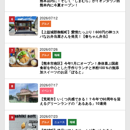
熊本店内に！そして「しまむら」がイオンタウン西
熊本内に今夏オープン！
2026/07/12
グルメ
【上益城郡御船町】愛情たっぷり！600円の神コス
パなお弁当屋さんを発見！【春ちゃん弁当】
2026/07/26
グルメ
地域
【熊本市南区】今年1月にオープン！身体喜ぶ国産
食材を中心とした手作りランチと米粉100％の無添
加スイーツのお店「ぽると」
2026/07/17
イベント
【荒尾市】いくつ共感できる！？今年で60周年を迎
えるグリーンランドの「あるある」10連発
2026/07/23
グルメ
ニュース
地域