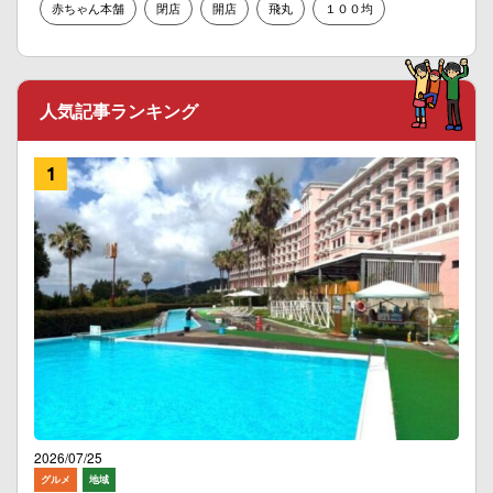
赤ちゃん本舗
閉店
開店
飛丸
１００均
人気記事ランキング
2026/07/25
グルメ
地域