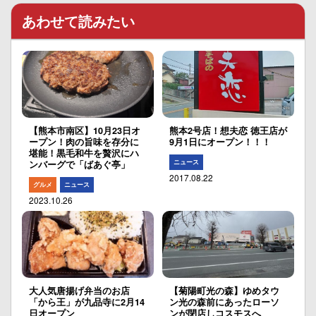
あわせて読みたい
【熊本市南区】10月23日オ
熊本2号店！想夫恋 徳王店が
ープン！肉の旨味を存分に
9月1日にオープン！！！
堪能！黒毛和牛を贅沢にハ
ニュース
ンバーグで「ばあぐ亭」
2017.08.22
グルメ
ニュース
2023.10.26
大人気唐揚げ弁当のお店
【菊陽町光の森】ゆめタウ
「から王」が九品寺に2月14
ン光の森前にあったローソ
日オープン
ンが閉店しコスモスへ