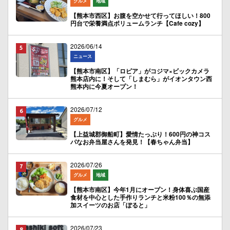
グルメ
地域
【熊本市西区】お腹を空かせて行ってほしい！800
円台で栄養満点ボリュームランチ【Cafe cozy】
2026/06/14
ニュース
【熊本市南区】「ロピア」がコジマ×ビックカメラ
熊本店内に！そして「しまむら」がイオンタウン西
熊本内に今夏オープン！
2026/07/12
グルメ
【上益城郡御船町】愛情たっぷり！600円の神コス
パなお弁当屋さんを発見！【春ちゃん弁当】
2026/07/26
グルメ
地域
【熊本市南区】今年1月にオープン！身体喜ぶ国産
食材を中心とした手作りランチと米粉100％の無添
加スイーツのお店「ぽると」
2026/07/23