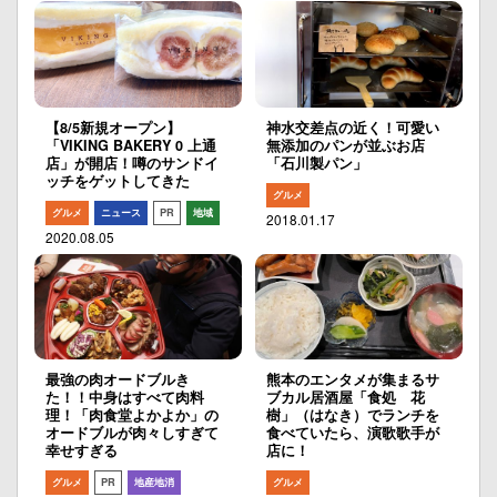
【8/5新規オープン】
神水交差点の近く！可愛い
「VIKING BAKERY 0 上通
無添加のパンが並ぶお店
店」が開店！噂のサンドイ
「石川製パン」
ッチをゲットしてきた
グルメ
グルメ
ニュース
PR
地域
2018.01.17
2020.08.05
最強の肉オードブルき
熊本のエンタメが集まるサ
た！！中身はすべて肉料
ブカル居酒屋「食処 花
理！「肉食堂よかよか」の
樹」（はなき）でランチを
オードブルが肉々しすぎて
食べていたら、演歌歌手が
幸せすぎる
店に！
グルメ
PR
地産地消
グルメ