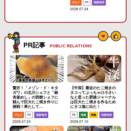
グルメ
PR
地産地消
2026.07.24
PR記事
PUBLIC RELATIONS
贅沢！「メゾン・ド・キタ
【牛深】最近のたこ焼きの
ガワ」の北川シェフと「銀
タコってぶっちゃけ小さい
杏釜めし」の西館シェフに
なと思った肥後ジャーナル
頼んで巨大たこ焼き作りに
は巨大たこ焼きを作るため
挑戦！果たして…
にタコ漁に出た！
グルメ
PR
地産地消
PR
地域
特集
地産地消
2026.07.24
2026.07.10