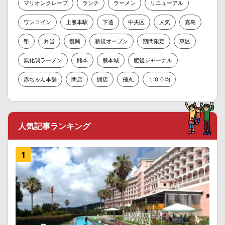
マリオンクレープ
ランチ
ラーメン
リニューアル
ワンコイン
上熊本駅
下通
中央区
人気
嘉島
塾
弁当
復興
新規オープン
期間限定
東区
無化調ラーメン
熊本
熊本城
肥後ジャーナル
赤ちゃん本舗
閉店
開店
飛丸
１００均
人気記事ランキング