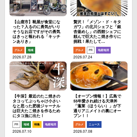
【山鹿市】靴屋が食堂にな
贅沢！「メゾン・ド・キタ
った？入るのに勇気がいり
ガワ」の北川シェフと「銀
そうなお店ですがその勇気
杏釜めし」の西館シェフに
はきっと報われる「キッチ
頼んで巨大たこ焼き作りに
ンありき」
挑戦！果たして…
グルメ
地域
グルメ
PR
地産地消
2026.07.28
2026.07.24
【牛深】最近のたこ焼きの
【オープン情報！】広島で
タコってぶっちゃけ小さい
55年愛され続ける天津丼
なと思った肥後ジャーナル
「蓬莱（ほうらい）」が下
は巨大たこ焼きを作るため
通りアニメイトの裏にオー
にタコ漁に出た！
プン！！
PR
地域
特集
地産地消
グルメ
ニュース
2026.07.10
2026.07.08