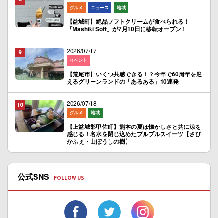
グルメ
ニュース
地域
【益城町】絶品ソフトクリームが食べられる！
「Mashiki Soft」が7月10日に移転オープン！
2026/07/17
イベント
【荒尾市】いくつ共感できる！？今年で60周年を迎
えるグリーンランドの「あるある」10連発
2026/07/18
グルメ
地域
【上益城郡甲佐町】熊本の夏は懐かしさと共に涼を
感じる！名水を閉じ込めたプルプルスイーツ【さび
かふぇ・山ぼうしの樹】
公式SNS