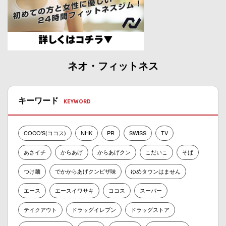
ネオ・フィットネス
キーワード
COCO'S(ココス)
NHK
PR
SWISS
TV
あさイチ
からあげ
からあげクン
こだいこ
そば
つけ麺
でかからあげクンピザ味
ゆめタウンはません
エース
エースイワサキ
ココス
スーパー
テイクアウト
ドラッグイレブン
ドラッグストア