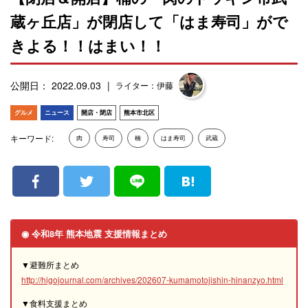
蔵ヶ丘店」が閉店して「はま寿司」がで
きよる！！はまい！！
公開日： 2022.09.03
ライター：伊藤
グルメ
ニュース
開店・閉店
熊本市北区
キーワード:
肉
寿司
楠
はま寿司
武蔵
◉ 令和8年 熊本地震 支援情報まとめ
▼避難所まとめ
http://higojournal.com/archives/202607-kumamotojishin-hinanzyo.html
▼食料支援まとめ