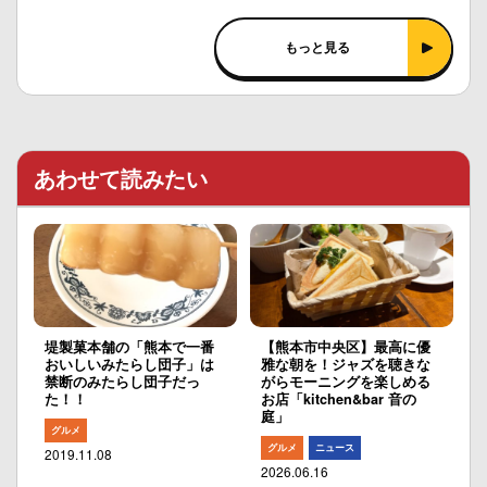
もっと見る
あわせて読みたい
堤製菓本舗の「熊本で一番
【熊本市中央区】最高に優
おいしいみたらし団子」は
雅な朝を！ジャズを聴きな
禁断のみたらし団子だっ
がらモーニングを楽しめる
た！！
お店「kitchen&bar 音の
庭」
グルメ
グルメ
ニュース
2019.11.08
2026.06.16