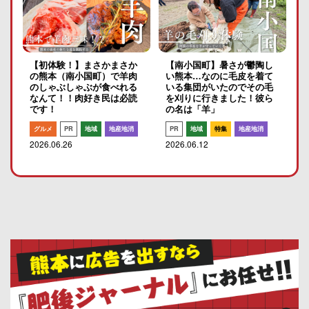
【初体験！】まさかまさか
【南小国町】暑さが鬱陶し
の熊本（南小国町）で羊肉
い熊本…なのに毛皮を着て
のしゃぶしゃぶが食べれる
いる集団がいたのでその毛
なんて！！肉好き民は必読
を刈りに行きました！彼ら
です！
の名は「羊」
グルメ
PR
地域
地産地消
PR
地域
特集
地産地消
2026.06.26
2026.06.12