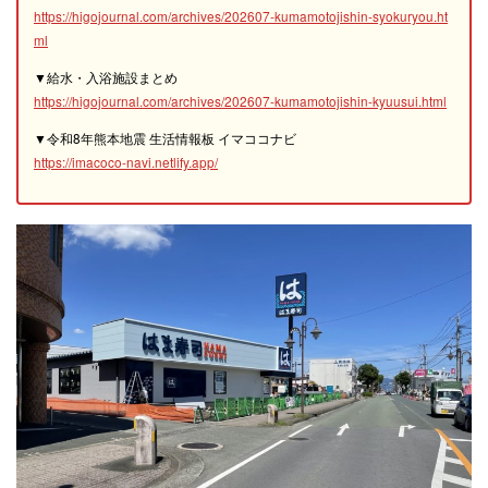
https://higojournal.com/archives/202607-kumamotojishin-syokuryou.ht
ml
▼給水・入浴施設まとめ
https://higojournal.com/archives/202607-kumamotojishin-kyuusui.html
▼令和8年熊本地震 生活情報板 イマココナビ
https://imacoco-navi.netlify.app/