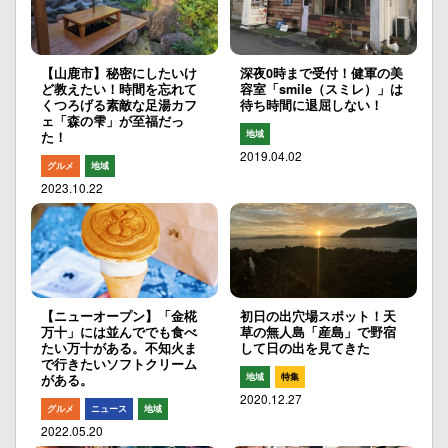
【山鹿市】秘密にしたいけ
深夜0時まで受付！健軍の美
ど教えたい！時間を忘れて
容室「smile（スミレ）」は
くつろげる素敵な足湯カフ
待ち時間に退屈しない！
ェ「森の雫」が至福だっ
地域
た！
2019.04.02
グルメ
地域
2023.10.22
【ニューオープン】「金椛
初日の出穴場スポット！天
万十」には並んででも食べ
草の無人島「産島」で野宿
たい万十がある。不知火ま
して日の出を見てきた
で行きたいソフトクリーム
地域
特集
がある。
2020.12.27
グルメ
ニュース
地域
2022.05.20