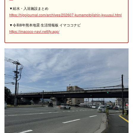
▼給水・入浴施設まとめ
https://higojournal.com/archives/202607-kumamotojishin-kyuusui.html
▼令和8年熊本地震 生活情報板 イマココナビ
https://imacoco-navi.netlify.app/