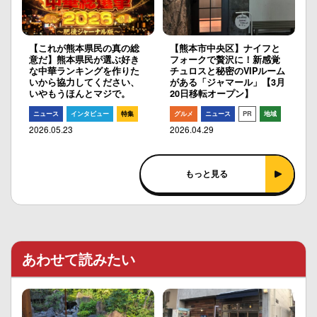
【これが熊本県民の真の総
【熊本市中央区】ナイフと
意だ】熊本県民が選ぶ好き
フォークで贅沢に！新感覚
な中華ランキングを作りた
チュロスと秘密のVIPルーム
いから協力してください、
がある「ジャマール」【3月
いやもうほんとマジで。
20日移転オープン】
ニュース
インタビュー
特集
グルメ
ニュース
PR
地域
2026.05.23
2026.04.29
もっと見る
あわせて読みたい