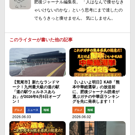
肥後ジャーナル編集長。 「人はなんで痩せなき
ゃいけないのかな」という思考にまで達したの
でもうきっと痩せません。 気にしません。
このライターが書いた他の記事
【荒尾市】新たなランドマ
【いよいよ明日】KAB「熊
ーク！九州最大級の道の駅
本中華総選挙」の放送前
「道の駅ウェルネスあら
に、肥後ジャーナル読者が
お」が2026年6月5日オープ
選ぶガチの中華店ランキン
ン！
グを先に発表します！！
グルメ
ニュース
地域
グルメ
地域
2026.06.03
2026.06.02