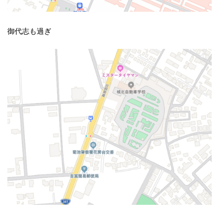
御代志も過ぎ