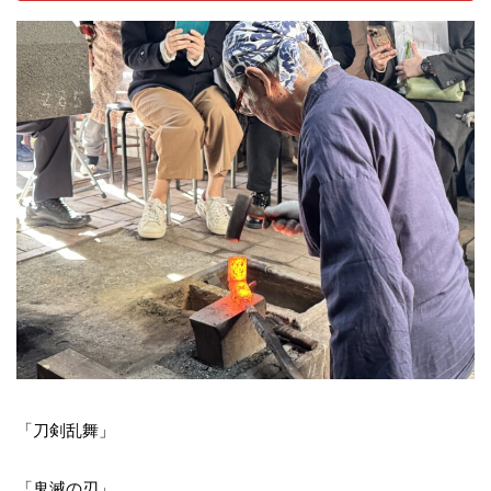
「刀剣乱舞」
「鬼滅の刃」