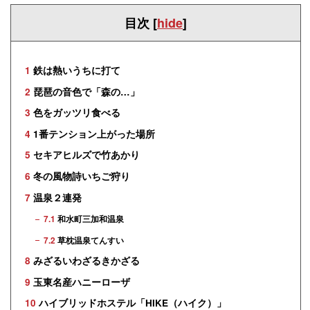
目次
[
hide
]
1
鉄は熱いうちに打て
2
琵琶の音色で「森の…」
3
色をガッツリ食べる
4
1番テンション上がった場所
5
セキアヒルズで竹あかり
6
冬の風物詩いちご狩り
7
温泉２連発
7.1
和水町三加和温泉
7.2
草枕温泉てんすい
8
みざるいわざるきかざる
9
玉東名産ハニーローザ
10
ハイブリッドホステル「HIKE（ハイク）」