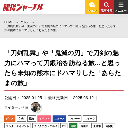
シェア
記事検索
メニュー
HOME
グルメ
「刀剣乱舞」や「鬼滅の刃」で刀剣の魅力にハマって刀鍛冶を訪ねる旅…と思ったら未
知の熊本にドハマりした「あらたまの旅」
「刀剣乱舞」や「鬼滅の刃」で刀剣の魅
力にハマって刀鍛冶を訪ねる旅…と思っ
たら未知の熊本にドハマりした「あらた
まの旅」
公開日： 2025.01.25
最終更新日： 2025.06.12
ライター：伊藤
グルメ
Cafe
観光
イベント
ニュース
レジャー
スイーツ
エンターテイメント
テイクアウトグルメ
PR
地域
荒尾市
玉名市
南関町