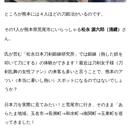
ところが熊本には４人ほどの刀鍛冶がいるのです。
その1人が熊本県荒尾市にいらっしゃる
さ
松永 源六郎（清継）
ん。
氏が営む「松永日本刀剣鍛錬研究所」では鍛錬（熱した鉄を
叩いて刀にする）の体験ができます！最近は刀剣女子様（刀
剣乱舞の女性ファン）の来客も多いと言うことで、熊本のア
ツい（本当に暑いし熱い）スポットになるのではないでしょ
うか？
日本刀を実際に見てみたい！と荒尾市に行き、そのまま「あ
らたま地域」玉名市→長洲町→和水町→南関町→玉東町を巡
ってきました！