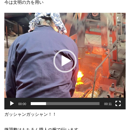
今は文明の力を用い
動
画
プ
レ
ー
ヤ
ー
00:00
00:11
ガッシャンガッシャン！！
微調整はもちろん職人の腕で行います。