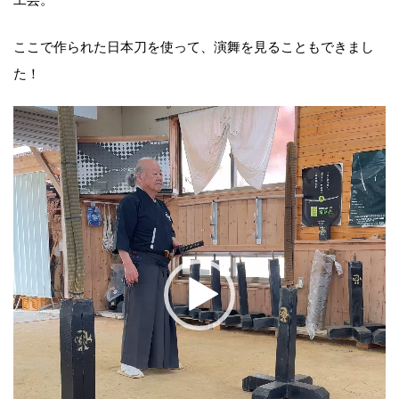
ここで作られた日本刀を使って、演舞を見ることもできまし
た！
動
画
プ
レ
ー
ヤ
ー