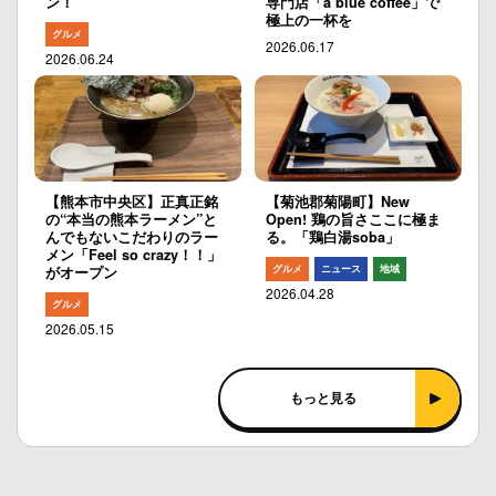
ン！
専門店「a blue coffee」で
極上の一杯を
グルメ
2026.06.17
2026.06.24
【熊本市中央区】正真正銘
【菊池郡菊陽町】New
の“本当の熊本ラーメン”と
Open! 鶏の旨さここに極ま
んでもないこだわりのラー
る。「鶏白湯soba」
メン「Feel so crazy！！」
グルメ
ニュース
地域
がオープン
2026.04.28
グルメ
2026.05.15
もっと見る