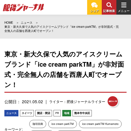
シェア
記事検索
メニュー
HOME
ニュース
東京・新大久保で人気のアイスクリームブランド「ice cream parkTM」が非対面式・完
全無人の店舗を西唐人町でオープン！
東京・新大久保で人気のアイスクリーム
ブランド「ice cream parkTM」が非対面
式・完全無人の店舗を西唐人町でオープ
ン！
公開日： 2021.05.02
ライター：肥後ジャーナルライター
ニュース
スイーツ
開店・閉店
PR
地域
熊本市中央区
珈琲回廊
ice cream parkTM
ice cream parkTM Kumamoto
キーワード: