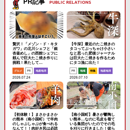
PR記事
PUBLIC RELATIONS
贅沢！「メゾン・ド・キタ
【牛深】最近のたこ焼きの
ガワ」の北川シェフと「銀
タコってぶっちゃけ小さい
杏釜めし」の西館シェフに
なと思った肥後ジャーナル
頼んで巨大たこ焼き作りに
は巨大たこ焼きを作るため
挑戦！果たして…
にタコ漁に出た！
グルメ
PR
地産地消
PR
地域
特集
地産地消
2026.07.24
2026.07.10
【初体験！】まさかまさか
【南小国町】暑さが鬱陶し
の熊本（南小国町）で羊肉
い熊本…なのに毛皮を着て
のしゃぶしゃぶが食べれる
いる集団がいたのでその毛
なんて！！肉好き民は必読
を刈りに行きました！彼ら