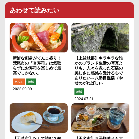
あわせて読みたい
新鮮な刺身がてんこ盛り！
【上益城郡】キラキラな誰
荒尾市の「誉寿司」は気取
かのブランド生活の写真よ
らずにお寿司を楽しめて最
りも、人々を救った石橋の
高でしかない。
美しさに感銘を受ける心で
ありたい～八勢目鑑橋（や
グルメ
地域
せめがねばし)～
2022.09.09
地域
2024.07.21
【天草市】なんて読む？知
【玉名市】お子様連れも大