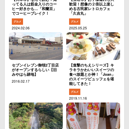
ってる人は筋金入りのコー
歓迎！想像の２倍以上楽し
ヒー好きかも…「和蘭豆」
める古民家レトロカフェ
でコーヒーブレイク！
「久吉丸」
グルメ
グルメ
2024.02.06
2025.05.25
セブンイレブン御領2丁目店
【進撃のちえシリーズ】キ
がオープンするらしい【旧
ラキラかわいいスイーツの
みやはら跡地】
食べ放題とか神！「Joan」
のスイーツビュッフェを堪
2016.02.17
能してきた！
グルメ
2019.11.16