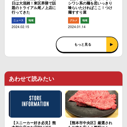
日は大混雑！東区界隈で話
シワシ系の麺を思いっきり
題のトライアル尾ノ上店に
喰らいたければここ！つけ
行ってきた
麺すすり屋
ニュース
地域
グルメ
地域
2024.02.15
2024.01.14
もっと見る
あわせて読みたい
【スニーカー好き必見】熊
【熊本市中央区】厳選され