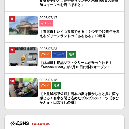
食材を中心とした手作りランチと米粉100％の無添
加スイーツのお店「ぽると」
2026/07/17
イベント
【荒尾市】いくつ共感できる！？今年で60周年を迎
えるグリーンランドの「あるある」10連発
2026/07/23
グルメ
ニュース
地域
【益城町】絶品ソフトクリームが食べられる！
「Mashiki Soft」が7月10日に移転オープン！
2026/07/18
グルメ
地域
【上益城郡甲佐町】熊本の夏は懐かしさと共に涼を
感じる！名水を閉じ込めたプルプルスイーツ【さび
かふぇ・山ぼうしの樹】
公式SNS