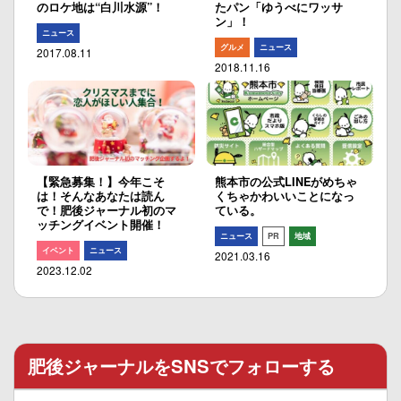
のロケ地は“白川水源”！
たパン「ゆうべにワッサ
ン」！
ニュース
グルメ
ニュース
2017.08.11
2018.11.16
【緊急募集！】今年こそ
熊本市の公式LINEがめちゃ
は！そんなあなたは読ん
くちゃかわいいことになっ
で！肥後ジャーナル初のマ
ている。
ッチングイベント開催！
ニュース
PR
地域
イベント
ニュース
2021.03.16
2023.12.02
肥後ジャーナルをSNSでフォローする