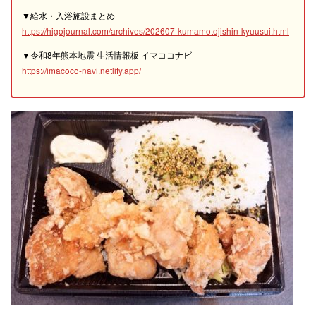
▼給水・入浴施設まとめ
https://higojournal.com/archives/202607-kumamotojishin-kyuusui.html
▼令和8年熊本地震 生活情報板 イマココナビ
https://imacoco-navi.netlify.app/