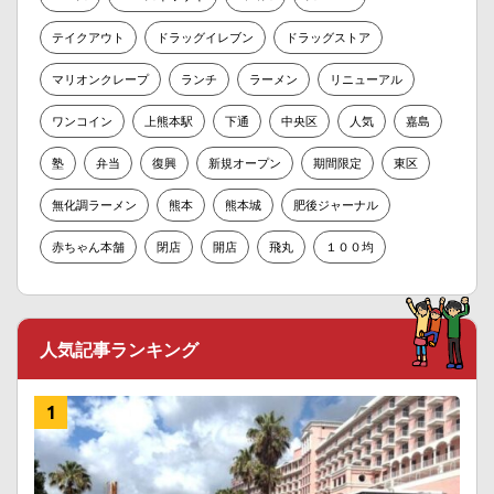
テイクアウト
ドラッグイレブン
ドラッグストア
マリオンクレープ
ランチ
ラーメン
リニューアル
ワンコイン
上熊本駅
下通
中央区
人気
嘉島
塾
弁当
復興
新規オープン
期間限定
東区
無化調ラーメン
熊本
熊本城
肥後ジャーナル
赤ちゃん本舗
閉店
開店
飛丸
１００均
人気記事ランキング