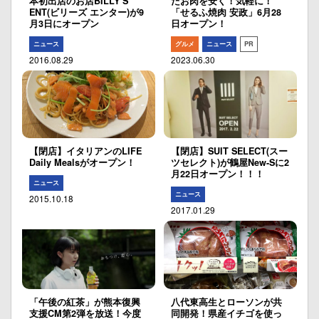
本初出店のお店BILLY’S
たお肉を安く！気軽に！
ENT(ビリーズ エンター)が9
「せるふ焼肉 安政」6月28
月3日にオープン
日オープン！
ニュース
グルメ
ニュース
PR
2016.08.29
2023.06.30
【閉店】イタリアンのLIFE
【閉店】SUIT SELECT(スー
Daily Mealsがオープン！
ツセレクト)が鶴屋New-Sに2
月22日オープン！！！
ニュース
ニュース
2015.10.18
2017.01.29
「午後の紅茶」が熊本復興
八代東高生とローソンが共
支援CM第2弾を放送！今度
同開発！県産イチゴを使っ