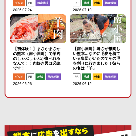
グルメ
PR
地産地消
PR
地域
特集
地産地消
2026.07.24
2026.07.10
【初体験！】まさかまさか
【南小国町】暑さが鬱陶し
の熊本（南小国町）で羊肉
い熊本…なのに毛皮を着て
のしゃぶしゃぶが食べれる
いる集団がいたのでその毛
なんて！！肉好き民は必読
を刈りに行きました！彼ら
です！
の名は「羊」
グルメ
PR
地域
地産地消
PR
地域
特集
地産地消
2026.06.26
2026.06.12