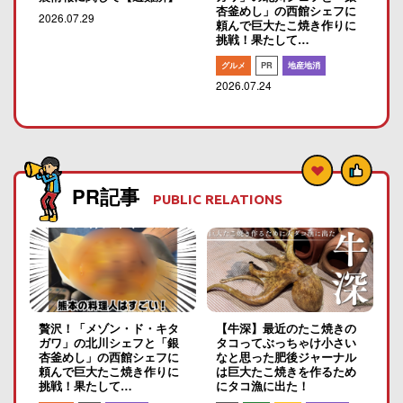
杏釜めし」の西館シェフに
2026.07.29
頼んで巨大たこ焼き作りに
挑戦！果たして…
グルメ
PR
地産地消
2026.07.24
PR記事
PUBLIC RELATIONS
贅沢！「メゾン・ド・キタ
【牛深】最近のたこ焼きの
ガワ」の北川シェフと「銀
タコってぶっちゃけ小さい
杏釜めし」の西館シェフに
なと思った肥後ジャーナル
頼んで巨大たこ焼き作りに
は巨大たこ焼きを作るため
挑戦！果たして…
にタコ漁に出た！