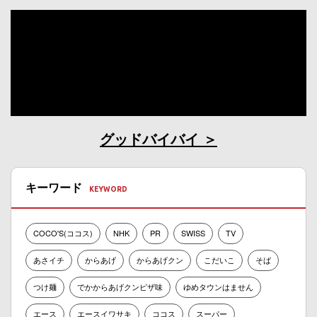
グッドバイバイ
キーワード
COCO'S(ココス)
NHK
PR
SWISS
TV
あさイチ
からあげ
からあげクン
こだいこ
そば
つけ麺
でかからあげクンピザ味
ゆめタウンはません
エース
エースイワサキ
ココス
スーパー