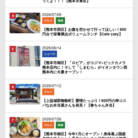
ってよ！！！【熊本市東区】
2026/07/09
グルメ
地域
【熊本市西区】お腹を空かせて行ってほしい！800
円台で栄養満点ボリュームランチ【Cafe cozy】
2026/06/14
ニュース
【熊本市南区】「ロピア」がコジマ×ビックカメラ
熊本店内に！そして「しまむら」がイオンタウン西
熊本内に今夏オープン！
2026/07/12
グルメ
【上益城郡御船町】愛情たっぷり！600円の神コス
パなお弁当屋さんを発見！【春ちゃん弁当】
2026/07/26
グルメ
地域
【熊本市南区】今年1月にオープン！身体喜ぶ国産