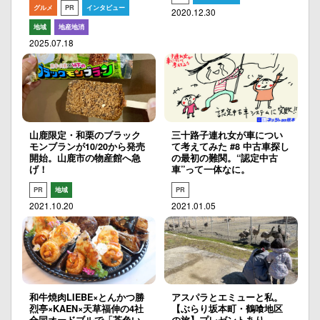
グルメ
PR
インタビュー
2020.12.30
地域
地産地消
2025.07.18
山鹿限定・和栗のブラック
三十路子連れ女が車につい
モンブランが10/20から発売
て考えてみた #8 中古車探し
開始。山鹿市の物産館へ急
の最初の難関。“認定中古
げ！
車”って一体なに。
PR
地域
PR
2021.10.20
2021.01.05
和牛焼肉LIEBE×とんかつ勝
アスパラとエミューと私。
烈亭×KAEN×天草福伸の4社
【ぶらり坂本町・鶴喰地区