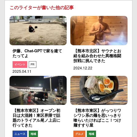
このライターが書いた他の記事
伊藤、Chat-GPTで家を建て
【熊本市北区】サウナとお
たってよ
経を組み合わせた異種格闘
技戦に挑んできた
イベント
PR
2024.12.22
2025.04.11
【熊本市東区】オープン初
【熊本市東区】がっつりワ
日は大混雑！東区界隈で話
シワシ系の麺を思いっきり
題のトライアル尾ノ上店に
喰らいたければここ！つけ
行ってきた
麺すすり屋
ニュース
地域
グルメ
地域