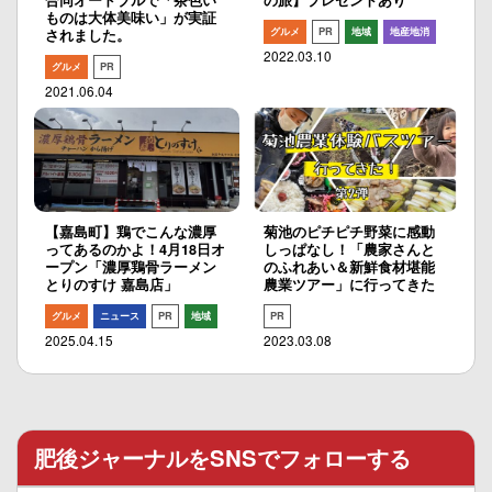
合同オードブルで「茶色い
の旅】プレゼントあり
ものは大体美味い」が実証
グルメ
PR
地域
地産地消
されました。
2022.03.10
グルメ
PR
2021.06.04
【嘉島町】鶏でこんな濃厚
菊池のピチピチ野菜に感動
ってあるのかよ！4月18日オ
しっぱなし！「農家さんと
ープン「濃厚鶏骨ラーメン
のふれあい＆新鮮食材堪能
とりのすけ 嘉島店」
農業ツアー」に行ってきた
グルメ
ニュース
PR
地域
PR
2025.04.15
2023.03.08
肥後ジャーナルをSNSでフォローする