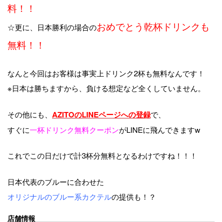
料！！
おめでとう乾杯ドリンクも
☆更に、日本勝利の場合の
無料！！
なんと今回はお客様は事実上ドリンク2杯も無料なんです！
※日本は勝ちますから、負ける想定など全くしていません。
その他にも、
で、
AZITOのLINEページへの登録
すぐに
一杯ドリンク無料クーポン
がLINEに飛んできますw
これでこの日だけで計3杯分無料となるわけですね！！！
日本代表のブルーに合わせた
オリジナルのブルー系カクテル
の提供も！？
店舗情報