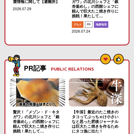
震情報に関して【避難所】
ガワ」の北川シェフと「銀
杏釜めし」の西館シェフに
2026.07.29
頼んで巨大たこ焼き作りに
挑戦！果たして…
グルメ
PR
地産地消
2026.07.24
PR記事
PUBLIC RELATIONS
贅沢！「メゾン・ド・キタ
【牛深】最近のたこ焼きの
ガワ」の北川シェフと「銀
タコってぶっちゃけ小さい
杏釜めし」の西館シェフに
なと思った肥後ジャーナル
頼んで巨大たこ焼き作りに
は巨大たこ焼きを作るため
挑戦！果たして…
にタコ漁に出た！