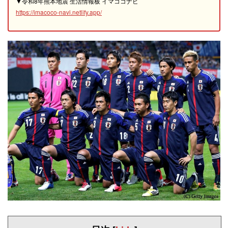
▼令和8年熊本地震 生活情報板 イマココナビ
https://imacoco-navi.netlify.app/