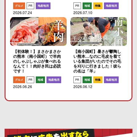
グルメ
PR
地産地消
PR
地域
特集
地産地消
2026.07.24
2026.07.10
【初体験！】まさかまさか
【南小国町】暑さが鬱陶し
の熊本（南小国町）で羊肉
い熊本…なのに毛皮を着て
のしゃぶしゃぶが食べれる
いる集団がいたのでその毛
なんて！！肉好き民は必読
を刈りに行きました！彼ら
です！
の名は「羊」
グルメ
PR
地域
地産地消
PR
地域
特集
地産地消
2026.06.26
2026.06.12