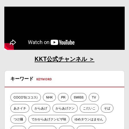
KKT公式チャンネル
キーワード
COCO'S(ココス)
NHK
PR
SWISS
TV
あさイチ
からあげ
からあげクン
こだいこ
そば
つけ麺
でかからあげクンピザ味
ゆめタウンはません