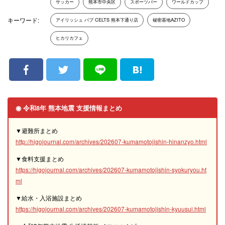
サッカー
熊本市中央区
スポーツバー
ワールドカップ
キーワード:
アイリッシュ パブ CELTS 熊本下通り店
秘密基地AZITO
ヒカリカフェ
◉ 令和8年 熊本地震 支援情報まとめ
▼避難所まとめ
http://higojournal.com/archives/202607-kumamotojishin-hinanzyo.html
▼食料支援まとめ
https://higojournal.com/archives/202607-kumamotojishin-syokuryou.ht
ml
▼給水・入浴施設まとめ
https://higojournal.com/archives/202607-kumamotojishin-kyuusui.html