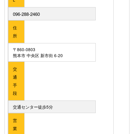
096-288-2460
住
所
〒860-0803
熊本市 中央区 新市街 6-20
交
通
手
段
交通センター徒歩5分
営
業