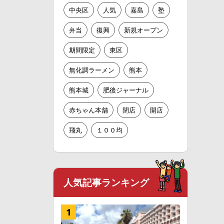
中央区
人気
嘉島
塾
弁当
復興
新規オープン
期間限定
東区
無化調ラーメン
熊本
熊本城
肥後ジャーナル
赤ちゃん本舗
閉店
開店
飛丸
１００均
人気記事ランキング