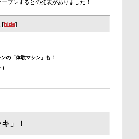
オープンするとの発表がありました！
次
[
hide
]
シンの「体験マシン」も！
す！
ンキ」！