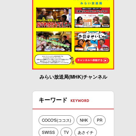
みらい放送局(MHK)チャンネル
キーワード
COCO'S(ココス)
NHK
PR
SWISS
TV
あさイチ