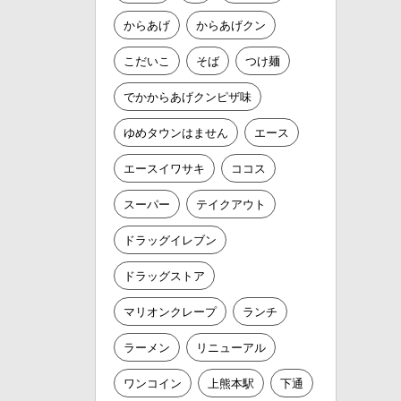
からあげ
からあげクン
こだいこ
そば
つけ麺
でかからあげクンピザ味
ゆめタウンはません
エース
エースイワサキ
ココス
スーパー
テイクアウト
ドラッグイレブン
ドラッグストア
マリオンクレープ
ランチ
ラーメン
リニューアル
ワンコイン
上熊本駅
下通