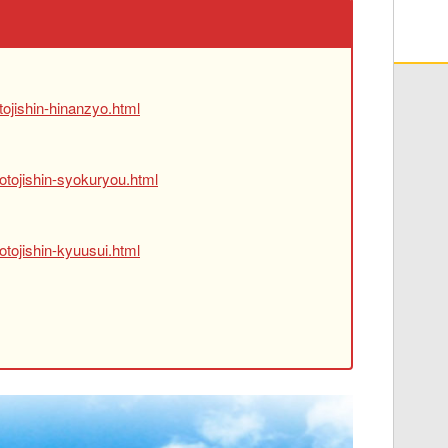
ojishin-hinanzyo.html
otojishin-syokuryou.html
tojishin-kyuusui.html