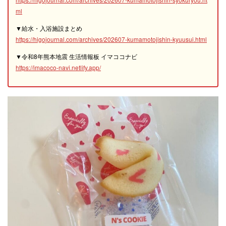
ml
▼給水・入浴施設まとめ
https://higojournal.com/archives/202607-kumamotojishin-kyuusui.html
▼令和8年熊本地震 生活情報板 イマココナビ
https://imacoco-navi.netlify.app/