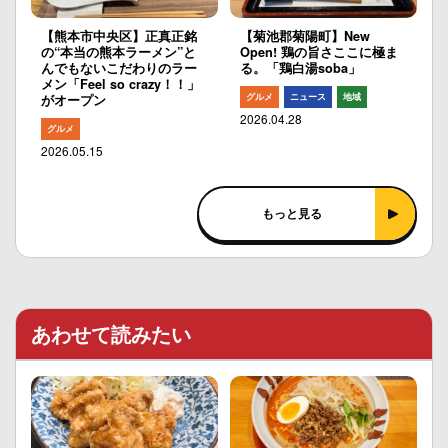
【熊本市中央区】正真正銘
【菊池郡菊陽町】New
の“本当の熊本ラーメン”と
Open! 鶏の旨さここに極ま
んでもないこだわりのラー
る。「鶏白湯soba」
メン「Feel so crazy！！」
グルメ
ニュース
地域
がオープン
2026.04.28
グルメ
2026.05.15
もっと見る
あわせて読みたい