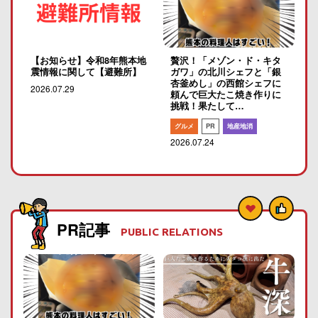
【お知らせ】令和8年熊本地
贅沢！「メゾン・ド・キタ
震情報に関して【避難所】
ガワ」の北川シェフと「銀
杏釜めし」の西館シェフに
2026.07.29
頼んで巨大たこ焼き作りに
挑戦！果たして…
グルメ
PR
地産地消
2026.07.24
PR記事
PUBLIC RELATIONS