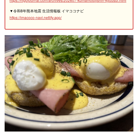
https://higojournal.com/archives/202607-kumamotojishin-kyuusui.html
▼令和8年熊本地震 生活情報板 イマココナビ
https://imacoco-navi.netlify.app/