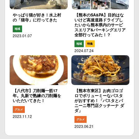
やっぱり猫が好き！水上村
【熊本のSA&PA】目的はな
の「猫寺」に行ってきた
いけど高速道路ドライブし
たいから熊本県内のサービ
地域
スエリア&パーキングエリア
全部行ってみた！？
2023.01.07
地域
特集
2024.07.24
【八代市】刀削麺一筋17
【熊本市東区】お肉ゴロゴ
年。丸新で熟練の刀削麺を
ロでボリューミーなパスタ
いただいてきた！
がおすすめ！「パスタとパ
ニーニ専門店クッチーナ ダ
グルメ
ダ」
2023.11.12
グルメ
2023.06.21