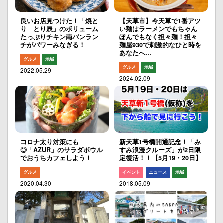
良いお店見つけた！「焼と
【天草市】今天草で1番アツ
り とり辰」のボリューム
い麺はラーメンでもちゃん
たっぷりチキン南バンラン
ぽんでもなく担々麺！担々
チがパワーみなぎる！
麺屋930で刺激的なひと時を
あなたへ…
グルメ
地域
グルメ
地域
2022.05.29
2024.02.09
コロナ太り対策にも
新天草1号橋開通記念！「み
◎「AZUR」のサラダボウル
すみ浪漫クルーズ」が2日限
でおうちカフェしよう！
定復活！！【5月19・20日】
グルメ
イベント
ニュース
地域
2020.04.30
2018.05.09