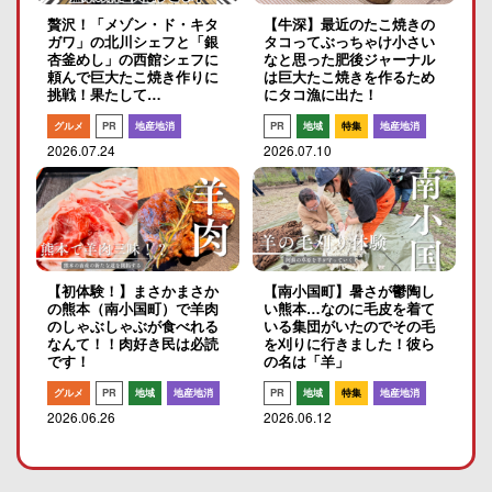
贅沢！「メゾン・ド・キタ
【牛深】最近のたこ焼きの
ガワ」の北川シェフと「銀
タコってぶっちゃけ小さい
杏釜めし」の西館シェフに
なと思った肥後ジャーナル
頼んで巨大たこ焼き作りに
は巨大たこ焼きを作るため
挑戦！果たして…
にタコ漁に出た！
グルメ
PR
地産地消
PR
地域
特集
地産地消
2026.07.24
2026.07.10
【初体験！】まさかまさか
【南小国町】暑さが鬱陶し
の熊本（南小国町）で羊肉
い熊本…なのに毛皮を着て
のしゃぶしゃぶが食べれる
いる集団がいたのでその毛
なんて！！肉好き民は必読
を刈りに行きました！彼ら
です！
の名は「羊」
グルメ
PR
地域
地産地消
PR
地域
特集
地産地消
2026.06.26
2026.06.12