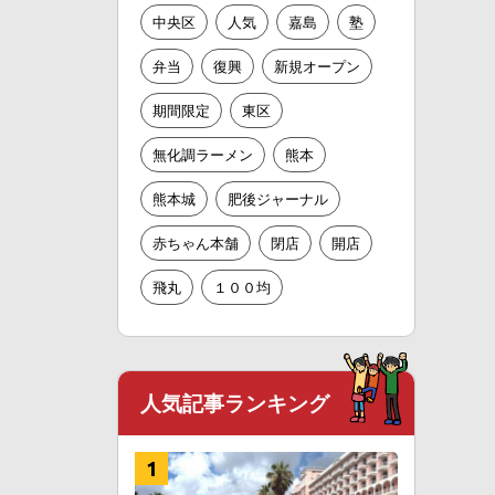
中央区
人気
嘉島
塾
弁当
復興
新規オープン
期間限定
東区
無化調ラーメン
熊本
熊本城
肥後ジャーナル
赤ちゃん本舗
閉店
開店
飛丸
１００均
人気記事ランキング