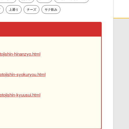
市
上通り
チーズ
サク飲み
ojishin-hinanzyo.html
otojishin-syokuryou.html
tojishin-kyuusui.html