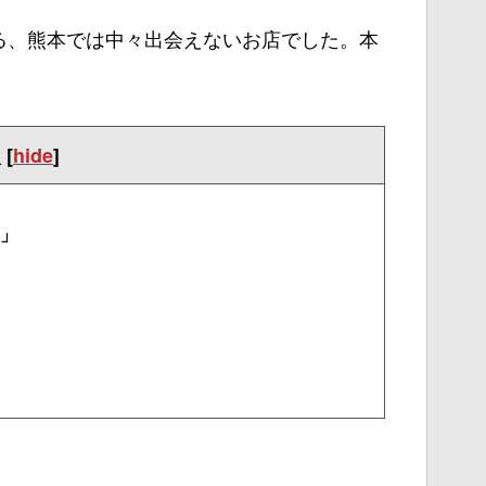
る、熊本では中々出会えないお店でした。本
次
[
hide
]
S」