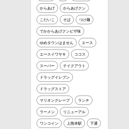
からあげ
からあげクン
こだいこ
そば
つけ麺
でかからあげクンピザ味
ゆめタウンはません
エース
エースイワサキ
ココス
スーパー
テイクアウト
ドラッグイレブン
ドラッグストア
マリオンクレープ
ランチ
ラーメン
リニューアル
ワンコイン
上熊本駅
下通