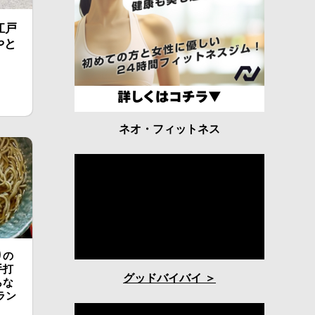
江戸
やと
ネオ・フィットネス
りの
手打
グッドバイバイ
らな
ラン