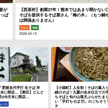
婆が
【西原村】創業27年！熊本ではあまり聞かない
あっぱ
そばを提供するそば屋さん「梅の木」（もつ鍋
は関係ありません）
グルメ
地域
2026.04.13
「肥後名代手打 生そば 井
【小国町】人生初！そばの葉入
月末に閉店…【東区】どんど
緑のそば！九重の名水仕立ての
店が8月末に閉店…
ちそばと旬の山菜天ぷらがたま
い「手打ちそば 巴」のごちそう
ュース
チ