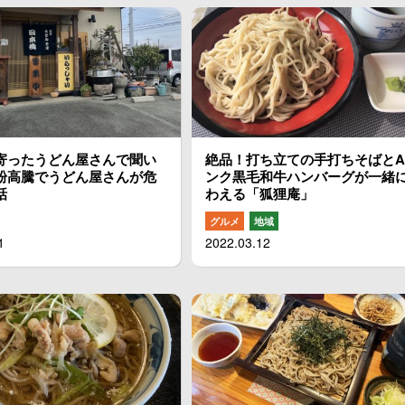
寄ったうどん屋さんで聞い
絶品！打ち立ての手打ちそばとA
粉高騰でうどん屋さんが危
ンク黒毛和牛ハンバーグが一緒
話
わえる「狐狸庵」
グルメ
地域
1
2022.03.12