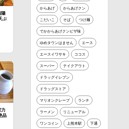
からあげ
からあげクン
菊陽
天ぷ
こだいこ
そば
つけ麺
でかからあげクンピザ味
ゆめタウンはません
エース
エースイワサキ
ココス
スーパー
テイクアウト
ドラッグイレブン
ドラッグストア
マリオンクレープ
ランチ
実力
ラーメン
リニューアル
絶品
ワンコイン
上熊本駅
下通