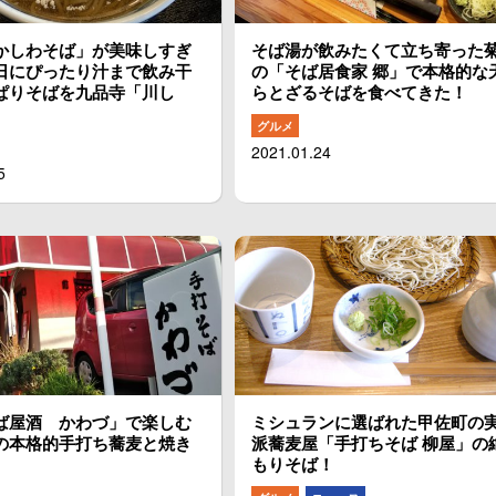
かしわそば」が美味しすぎ
そば湯が飲みたくて立ち寄った
日にぴったり汁まで飲み干
の「そば居食家 郷」で本格的な
ぱりそばを九品寺「川し
らとざるそばを食べてきた！
グルメ
2021.01.24
5
ば屋酒 かわづ」で楽しむ
ミシュランに選ばれた甲佐町の
の本格的手打ち蕎麦と焼き
派蕎麦屋「手打ちそば 柳屋」の
もりそば！