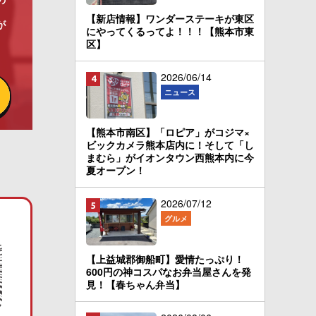
【新店情報】ワンダーステーキが東区
が
にやってくるってよ！！！【熊本市東
区】
2026/06/14
ニュース
【熊本市南区】「ロピア」がコジマ×
ビックカメラ熊本店内に！そして「し
まむら」がイオンタウン西熊本内に今
夏オープン！
2026/07/12
グルメ
【上益城郡御船町】愛情たっぷり！
600円の神コスパなお弁当屋さんを発
見！【春ちゃん弁当】