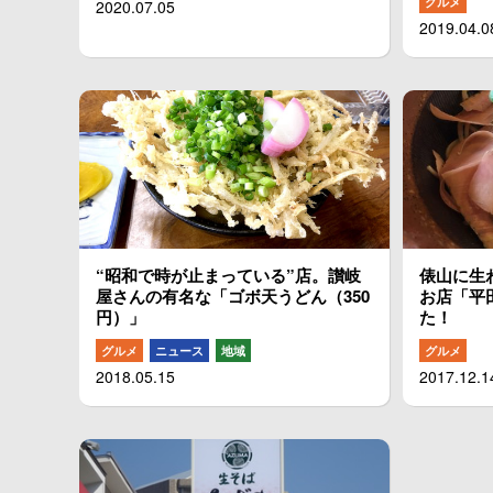
グルメ
2020.07.05
2019.04.0
“昭和で時が止まっている”店。讃岐
俵山に生
屋さんの有名な「ゴボ天うどん（350
お店「平
円）」
た！
グルメ
ニュース
地域
グルメ
2018.05.15
2017.12.1