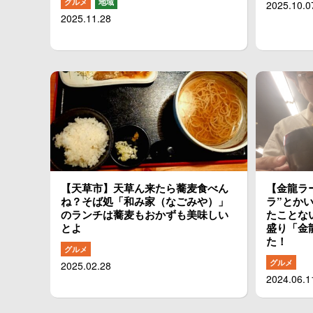
グルメ
地域
2025.10.0
2025.11.28
【天草市】天草ん来たら蕎麦食べん
【金龍ラ
ね？そば処「和み家（なごみや）」
ラ”とか
のランチは蕎麦もおかずも美味しい
たことな
とよ
盛り「金
た！
グルメ
グルメ
2025.02.28
2024.06.1