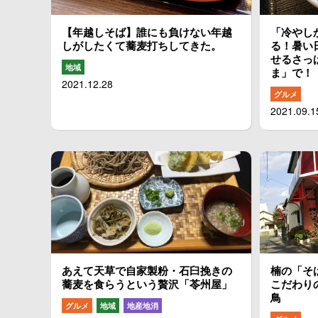
【年越しそば】誰にも負けない年越
「冷やし
しがしたくて蕎麦打ちしてきた。
る！暑い
せるさっ
地域
ま」で！
2021.12.28
グルメ
2021.09.1
あえて天草で自家製粉・石臼挽きの
楠の「そ
蕎麦を食らうという贅沢「苓州屋」
こだわり
鳥
グルメ
地域
地産地消