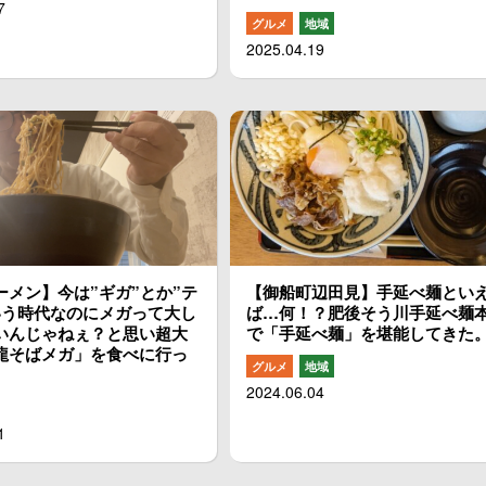
7
グルメ
地域
2025.04.19
ーメン】今は”ギガ”とか”テ
【御船町辺田見】手延べ麺とい
いう時代なのにメガって大し
ば…何！？肥後そう川手延べ麺
いんじゃねぇ？と思い超大
で「手延べ麺」を堪能してきた
龍そばメガ」を食べに行っ
グルメ
地域
2024.06.04
1