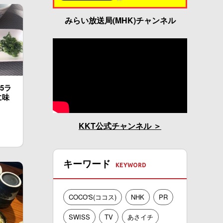
みらい放送局(MHK)チャンネル
5ラ
に味
KKT公式チャンネル
キーワード
COCO'S(ココス)
NHK
PR
SWISS
TV
あさイチ