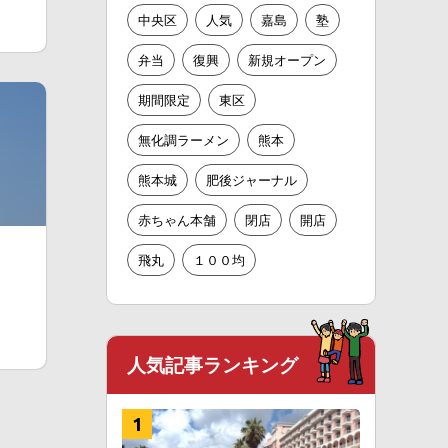
中央区
人気
嘉島
塾
弁当
復興
新規オープン
期間限定
東区
無化調ラーメン
熊本
熊本城
肥後ジャーナル
赤ちゃん本舗
閉店
開店
飛丸
１００均
人気記事ランキング