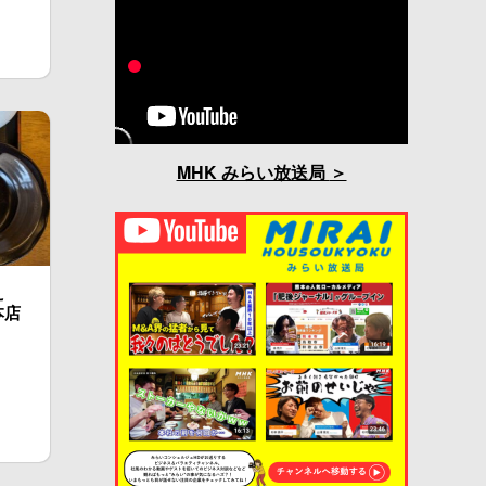
MHK みらい放送局
え
本店
。