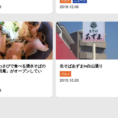
グルメ
ニュース
8
2018.12.06
わさびで食べる湧水そばの
生そばあずまin白山通り
田庵」がオープンしてい
グルメ
2015.10.20
4