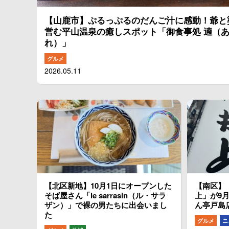
【山鹿市】ぷるっぷるのだんご汁に感動！爺と
営む平山温泉の癒しスポット「御食事処 遖（
れ）」
グルメ
2026.05.11
【北区新地】10月1日にオープンした
【南区】
そば屋さん「le sarrasin（ル・サラ
上」が9
ザン）」で裸の男たちに出会いまし
ん亭戸島
た
グルメ
ニ