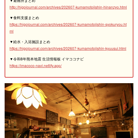
▼避難所まとめ
http://higojournal.com/archives/202607-kumamotojishin-hinanzyo.html
▼食料支援まとめ
https://higojournal.com/archives/202607-kumamotojishin-syokuryou.ht
ml
▼給水・入浴施設まとめ
https://higojournal.com/archives/202607-kumamotojishin-kyuusui.html
▼令和8年熊本地震 生活情報板 イマココナビ
https://imacoco-navi.netlify.app/