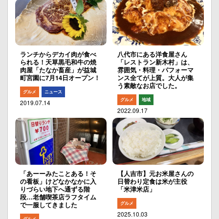
ランチからデカイ肉が食べ
八代市にある洋食屋さん
られる！天草黒毛和牛の焼
「レストラン新木村」は、
肉屋「たなか畜産」が益城
雰囲気・料理・パフォーマ
町宮園に7月14日オープン！
ンス全てが上質。大人が集
う素敵なお店でした。
グルメ
ニュース
グルメ
地域
2019.07.14
2022.09.17
「あーーみたことある！そ
【人吉市】元お米屋さんの
の看板」けどなかなかに入
日替わり定食は米が主役
りづらい地下へ通ずる階
「米津米店」
段…老舗喫茶店ラフタイム
グルメ
で一服してきました
2025.10.03
グルメ