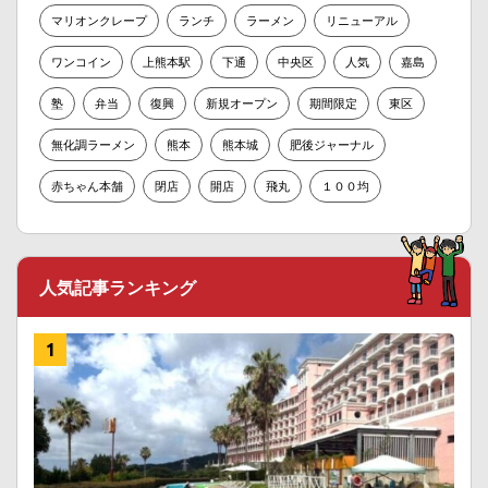
マリオンクレープ
ランチ
ラーメン
リニューアル
ワンコイン
上熊本駅
下通
中央区
人気
嘉島
塾
弁当
復興
新規オープン
期間限定
東区
無化調ラーメン
熊本
熊本城
肥後ジャーナル
赤ちゃん本舗
閉店
開店
飛丸
１００均
人気記事ランキング