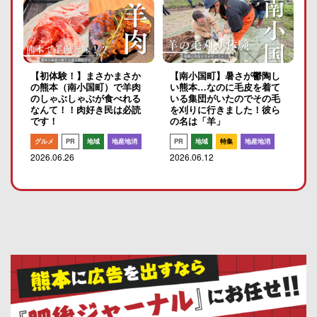
【初体験！】まさかまさか
【南小国町】暑さが鬱陶し
の熊本（南小国町）で羊肉
い熊本…なのに毛皮を着て
のしゃぶしゃぶが食べれる
いる集団がいたのでその毛
なんて！！肉好き民は必読
を刈りに行きました！彼ら
です！
の名は「羊」
グルメ
PR
地域
地産地消
PR
地域
特集
地産地消
2026.06.26
2026.06.12