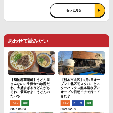
もっと見る
あわせて読みたい
【菊池郡菊陽町】うどん屋
【熊本市北区】2月9日オー
さんなのに生卵食べ放題だ
プン！北区初スタバことス
わ、大盛すぎるうどんがあ
ターバックス熊本清水店に
るわ、最高かよ！うどんの
オープン日朝イチで行って
たいち
きたよ
グルメ
地域
グルメ
ニュース
地域
2025.05.23
2024.02.09