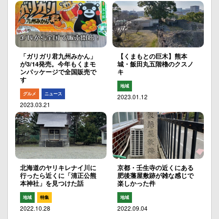
「ガリガリ君九州みかん」
【くまもとの巨木】熊本
が3/14発売。今年もくまモ
城・飯田丸五階櫓のクスノ
ンパッケージで全国販売で
キ
す
地域
グルメ
ニュース
2023.01.12
2023.03.21
北海道のヤリキレナイ川に
京都・壬生寺の近くにある
行ったら近くに「清正公熊
肥後藩屋敷跡が雑な感じで
本神社」を見つけた話
楽しかった件
地域
特集
地域
2022.10.28
2022.09.04