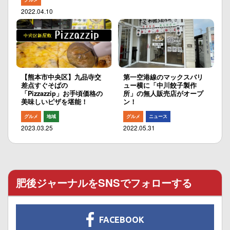
2022.04.10
【熊本市中央区】九品寺交
第一空港線のマックスバリ
差点すぐそばの
ュー横に「中川餃子製作
「Pizzazzip」お手頃価格の
所」の無人販売店がオープ
美味しいピザを堪能！
ン！
グルメ
地域
グルメ
ニュース
2023.03.25
2022.05.31
肥後ジャーナルをSNSでフォローする
FACEBOOK