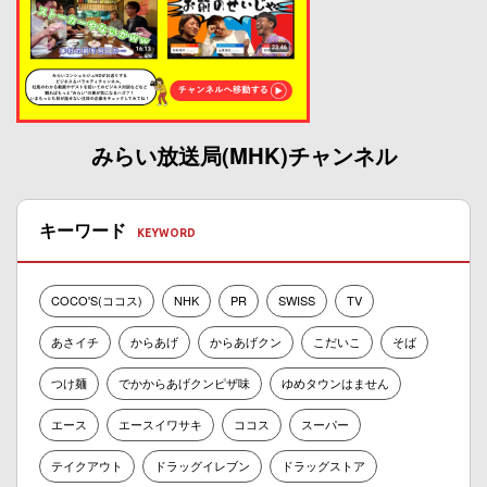
みらい放送局(MHK)チャンネル
キーワード
COCO'S(ココス)
NHK
PR
SWISS
TV
あさイチ
からあげ
からあげクン
こだいこ
そば
つけ麺
でかからあげクンピザ味
ゆめタウンはません
エース
エースイワサキ
ココス
スーパー
テイクアウト
ドラッグイレブン
ドラッグストア