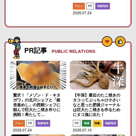
グルメ
PR
地産地消
2026.07.24
PR記事
PUBLIC RELATIONS
贅沢！「メゾン・ド・キタ
【牛深】最近のたこ焼きの
ガワ」の北川シェフと「銀
タコってぶっちゃけ小さい
杏釜めし」の西館シェフに
なと思った肥後ジャーナル
頼んで巨大たこ焼き作りに
は巨大たこ焼きを作るため
挑戦！果たして…
にタコ漁に出た！
グルメ
PR
地産地消
PR
地域
特集
地産地消
2026.07.24
2026.07.10