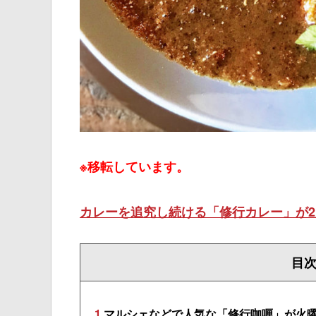
※移転しています。
カレーを追究し続ける「修行カレー」が2
目
1
マルシェなどで人気な「修行咖喱」が火