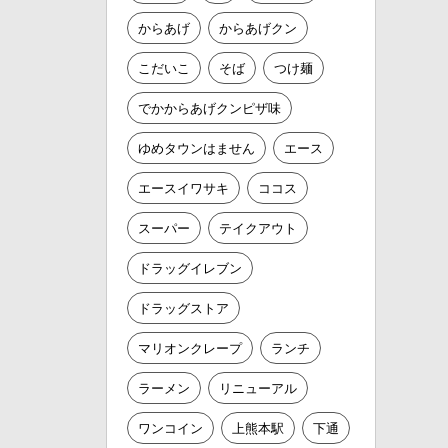
からあげ
からあげクン
こだいこ
そば
つけ麺
でかからあげクンピザ味
ゆめタウンはません
エース
エースイワサキ
ココス
スーパー
テイクアウト
ドラッグイレブン
ドラッグストア
マリオンクレープ
ランチ
ラーメン
リニューアル
ワンコイン
上熊本駅
下通