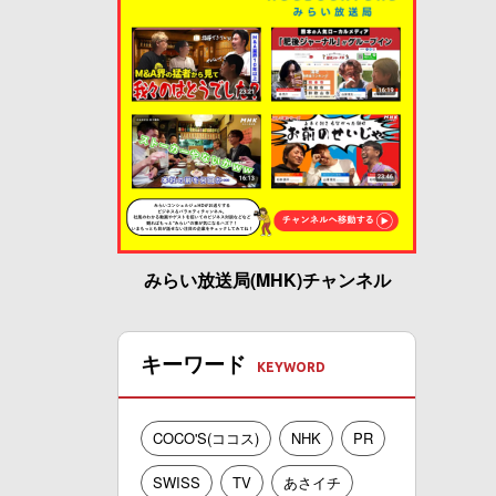
みらい放送局(MHK)チャンネル
キーワード
COCO'S(ココス)
NHK
PR
SWISS
TV
あさイチ