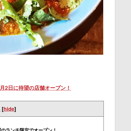
月2日に待望の店舗オープン！
次
[
hide
]
曜のランチ限定でオープン！