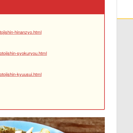
ojishin-hinanzyo.html
otojishin-syokuryou.html
tojishin-kyuusui.html