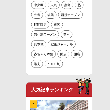
中央区
人気
嘉島
塾
弁当
復興
新規オープン
期間限定
東区
無化調ラーメン
熊本
熊本城
肥後ジャーナル
赤ちゃん本舗
閉店
開店
飛丸
１００均
人気記事ランキング