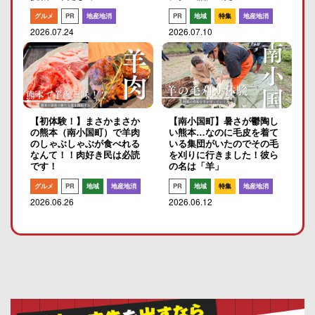
グルメ
PR
地産地消
PR
地域
特集
地産地消
2026.07.24
2026.07.10
【初体験！】まさかまさか
【南小国町】暑さが鬱陶し
の熊本（南小国町）で羊肉
い熊本…なのに毛皮を着て
のしゃぶしゃぶが食べれる
いる集団がいたのでその毛
なんて！！肉好き民は必読
を刈りに行きました！彼ら
です！
の名は「羊」
グルメ
PR
地域
地産地消
PR
地域
特集
地産地消
2026.06.26
2026.06.12