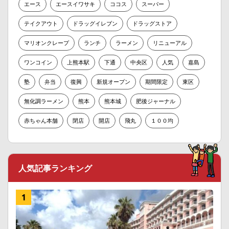
エース
エースイワサキ
ココス
スーパー
テイクアウト
ドラッグイレブン
ドラッグストア
マリオンクレープ
ランチ
ラーメン
リニューアル
ワンコイン
上熊本駅
下通
中央区
人気
嘉島
塾
弁当
復興
新規オープン
期間限定
東区
無化調ラーメン
熊本
熊本城
肥後ジャーナル
赤ちゃん本舗
閉店
開店
飛丸
１００均
人気記事ランキング