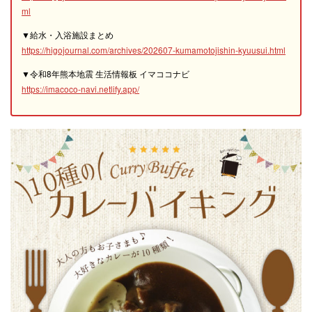
ml
▼給水・入浴施設まとめ
https://higojournal.com/archives/202607-kumamotojishin-kyuusui.html
▼令和8年熊本地震 生活情報板 イマココナビ
https://imacoco-navi.netlify.app/