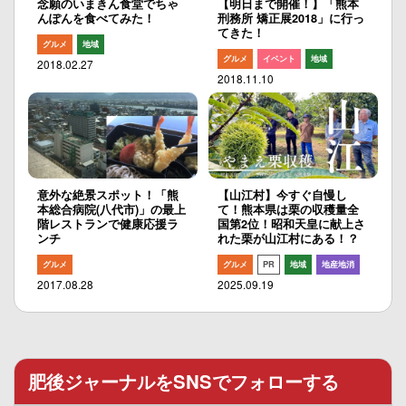
念願のいまきん食堂でちゃ
【明日まで開催！】「熊本
んぽんを食べてみた！
刑務所 矯正展2018」に行っ
てきた！
グルメ
地域
グルメ
イベント
地域
2018.02.27
2018.11.10
意外な絶景スポット！「熊
【山江村】今すぐ自慢し
本総合病院(八代市)」の最上
て！熊本県は栗の収穫量全
階レストランで健康応援ラ
国第2位！昭和天皇に献上さ
ンチ
れた栗が山江村にある！？
グルメ
グルメ
PR
地域
地産地消
2017.08.28
2025.09.19
肥後ジャーナルをSNSでフォローする