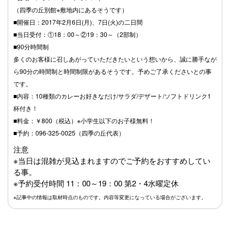
（四季の丘別館※敷地内にあるそうです）
■開催日：2017年2月6日(月)、7日(火)の二日間
■当日受付：①18：00～②19：30～（2部制）
■90分時間制
多くのお客様に召しあがっていただきたいという想いから、誠に勝手なが
ら90分の時間制と時間制限があるそうです。予めご了承くださいとの事
です。
■内容：10種類のカレーお好きなだけ/サラダ/デザート/ソフトドリンク1
杯付き！
■料金：￥800（税込）※小学生以下のお子様無料！
■予約：096-325-0025（四季の丘代表）
注意
※当日は混雑が見込まれますのでご予約をおすすめしてい
る事。
※予約受付時間 11：00～19：00 第2・4水曜定休
※記事中の情報は取材時点のものです。内容等変更になっている場合がございます。