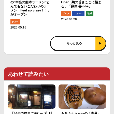
の“本当の熊本ラーメン”と
Open! 鶏の旨さここに極ま
んでもないこだわりのラー
る。「鶏白湯soba」
メン「Feel so crazy！！」
グルメ
ニュース
地域
がオープン
2026.04.28
グルメ
2026.05.15
もっと見る
あわせて読みたい
【46年の歴史に幕(´;ω;`)】叶
もちふわぁ～っの「崇薫」