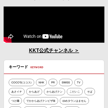
KKT公式チャンネル
キーワード
COCO'S(ココス)
NHK
PR
SWISS
TV
あさイチ
からあげ
からあげクン
こだいこ
そば
つけ麺
でかからあげクンピザ味
ゆめタウンはません