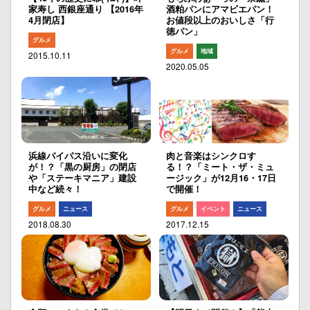
家寿し 西銀座通り 【2016年
酒粕パンにアマビエパン！
4月閉店】
お値段以上のおいしさ「行
徳パン」
グルメ
グルメ
地域
2015.10.11
2020.05.05
浜線バイパス沿いに変化
肉と音楽はシンクロす
が！？「黒の厨房」の閉店
る！？「ミート・ザ・ミュ
や「ステーキマニア」建設
ージック」が12月16・17日
中など続々！
で開催！
グルメ
ニュース
グルメ
イベント
ニュース
2018.08.30
2017.12.15