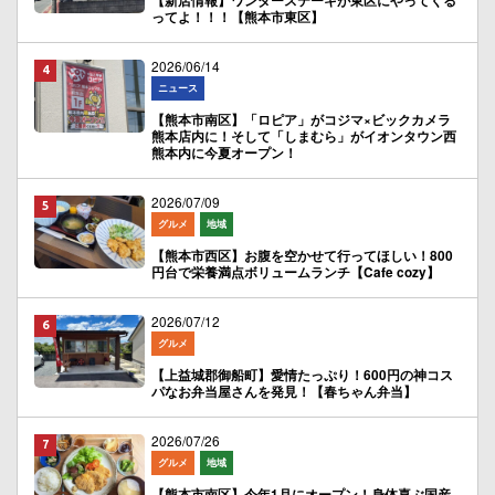
【新店情報】ワンダーステーキが東区にやってくる
ってよ！！！【熊本市東区】
2026/06/14
ニュース
【熊本市南区】「ロピア」がコジマ×ビックカメラ
熊本店内に！そして「しまむら」がイオンタウン西
熊本内に今夏オープン！
2026/07/09
グルメ
地域
【熊本市西区】お腹を空かせて行ってほしい！800
円台で栄養満点ボリュームランチ【Cafe cozy】
2026/07/12
グルメ
【上益城郡御船町】愛情たっぷり！600円の神コス
パなお弁当屋さんを発見！【春ちゃん弁当】
2026/07/26
グルメ
地域
【熊本市南区】今年1月にオープン！身体喜ぶ国産