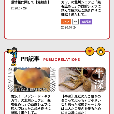
震情報に関して【避難所】
ガワ」の北川シェフと「銀
杏釜めし」の西館シェフに
2026.07.29
頼んで巨大たこ焼き作りに
挑戦！果たして…
グルメ
PR
地産地消
2026.07.24
PR記事
PUBLIC RELATIONS
贅沢！「メゾン・ド・キタ
【牛深】最近のたこ焼きの
ガワ」の北川シェフと「銀
タコってぶっちゃけ小さい
杏釜めし」の西館シェフに
なと思った肥後ジャーナル
頼んで巨大たこ焼き作りに
は巨大たこ焼きを作るため
挑戦！果たして…
にタコ漁に出た！