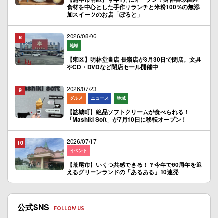
食材を中心とした手作りランチと米粉100％の無添
加スイーツのお店「ぽると」
2026/08/06
地域
【東区】明林堂書店 長嶺店が8月30日で閉店。文具
やCD・DVDなど閉店セール開催中
2026/07/23
グルメ
ニュース
地域
【益城町】絶品ソフトクリームが食べられる！
「Mashiki Soft」が7月10日に移転オープン！
2026/07/17
イベント
【荒尾市】いくつ共感できる！？今年で60周年を迎
えるグリーンランドの「あるある」10連発
公式SNS