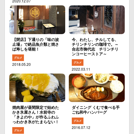
2020.12.07
【閉店】下通りの「味の波
今、わたし、チルしてる、
止場」で絶品魚介類と焼さ
チリンチリンの珈琲で。～
ば寿しを堪能！
合志市御代志 チリンチリ
ンコーヒーストア～
グルメ
グルメ
2018.05.20
2022.03.11
焼肉屋が昼間限定で始めた
ダイニング くむで食べる手
かき氷屋さん！水前寺の
ごね和牛ハンバーグ
「きよのや」が作るふわふ
グルメ
っわかき氷がたまらない！
2016.07.12
グルメ