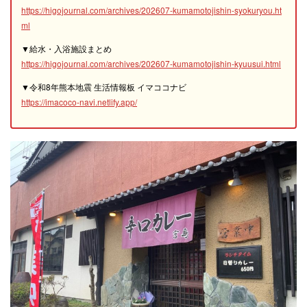
https://higojournal.com/archives/202607-kumamotojishin-syokuryou.ht
ml
▼給水・入浴施設まとめ
https://higojournal.com/archives/202607-kumamotojishin-kyuusui.html
▼令和8年熊本地震 生活情報板 イマココナビ
https://imacoco-navi.netlify.app/