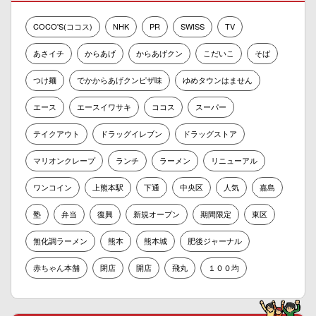
COCO'S(ココス)
NHK
PR
SWISS
TV
あさイチ
からあげ
からあげクン
こだいこ
そば
つけ麺
でかからあげクンピザ味
ゆめタウンはません
エース
エースイワサキ
ココス
スーパー
テイクアウト
ドラッグイレブン
ドラッグストア
マリオンクレープ
ランチ
ラーメン
リニューアル
ワンコイン
上熊本駅
下通
中央区
人気
嘉島
塾
弁当
復興
新規オープン
期間限定
東区
無化調ラーメン
熊本
熊本城
肥後ジャーナル
赤ちゃん本舗
閉店
開店
飛丸
１００均