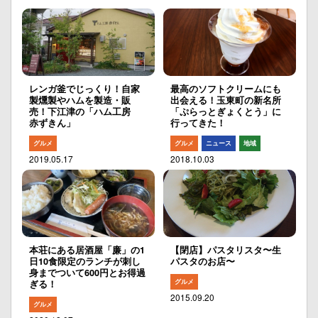
レンガ釜でじっくり！自家
最高のソフトクリームにも
製燻製やハムを製造・販
出会える！玉東町の新名所
売！下江津の「ハム工房
「ぷらっとぎょくとう」に
赤ずきん」
行ってきた！
グルメ
グルメ
ニュース
地域
2019.05.17
2018.10.03
本荘にある居酒屋「廉」の1
【閉店】パスタリスタ〜生
日10食限定のランチが刺し
パスタのお店〜
身までついて600円とお得過
グルメ
ぎる！
2015.09.20
グルメ