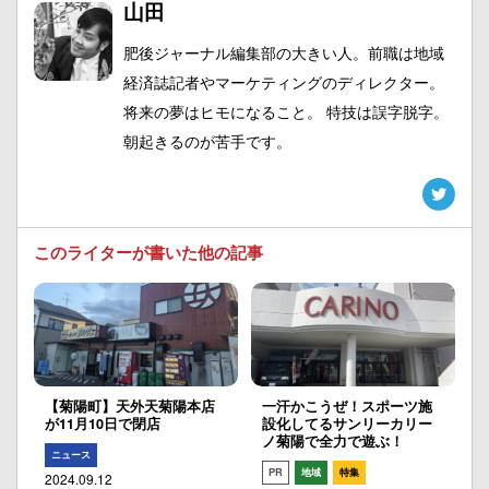
山田
肥後ジャーナル編集部の大きい人。前職は地域
経済誌記者やマーケティングのディレクター。
将来の夢はヒモになること。 特技は誤字脱字。
朝起きるのが苦手です。
このライターが書いた他の記事
【菊陽町】天外天菊陽本店
一汗かこうぜ！スポーツ施
が11月10日で閉店
設化してるサンリーカリー
ノ菊陽で全力で遊ぶ！
ニュース
PR
地域
特集
2024.09.12