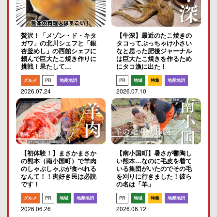
贅沢！「メゾン・ド・キタ
【牛深】最近のたこ焼きの
ガワ」の北川シェフと「銀
タコってぶっちゃけ小さい
杏釜めし」の西館シェフに
なと思った肥後ジャーナル
頼んで巨大たこ焼き作りに
は巨大たこ焼きを作るため
挑戦！果たして…
にタコ漁に出た！
グルメ
PR
地産地消
PR
地域
特集
地産地消
2026.07.24
2026.07.10
【初体験！】まさかまさか
【南小国町】暑さが鬱陶し
の熊本（南小国町）で羊肉
い熊本…なのに毛皮を着て
のしゃぶしゃぶが食べれる
いる集団がいたのでその毛
なんて！！肉好き民は必読
を刈りに行きました！彼ら
です！
の名は「羊」
グルメ
PR
地域
地産地消
PR
地域
特集
地産地消
2026.06.26
2026.06.12